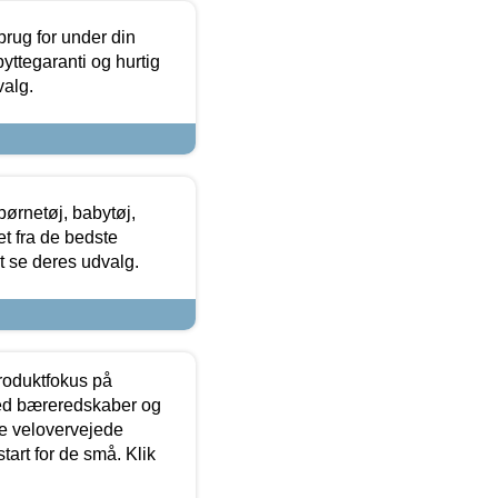
brug for under din
yttegaranti og hurtig
valg.
ørnetøj, babytøj,
t fra de bedste
at se deres udvalg.
produktfokus på
med bæreredskaber og
e velovervejede
tart for de små. Klik