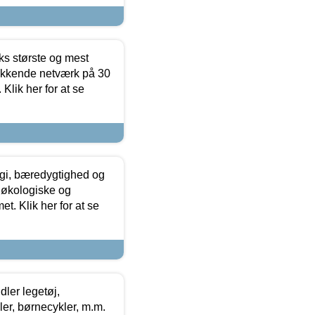
ks største og mest
ækkende netværk på 30
Klik her for at se
gi, bæredygtighed og
 økologiske og
t. Klik her for at se
ler legetøj,
r, børnecykler, m.m.