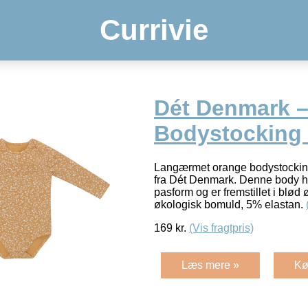
Currivie
Dét Denmark –
Bodystocking
Langærmet orange bodystocking
fra Dét Denmark. Denne body h
pasform og er fremstillet i blø
økologisk bomuld, 5% elastan.
169
kr.
(Vis fragtpris)
Læs mere »
Kø