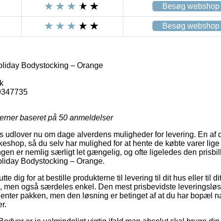
Besøg webshop
Besøg webshop
liday Bodystocking – Orange
k
9347735
jerner baseret på
50
anmeldelser
udlover nu om dage alverdens muligheder for levering. En af d
keshop, så du selv har mulighed for at hente de købte varer lige
ngen er nemlig særligt let gængelig, og ofte ligeledes den prisbi
liday Bodystocking – Orange.
 dig for at bestille produkterne til levering til dit hus eller til 
g, men også særdeles enkel. Den mest prisbevidste leveringsløsni
 henter pakken, men den løsning er betinget af at du har bopæl n
r.