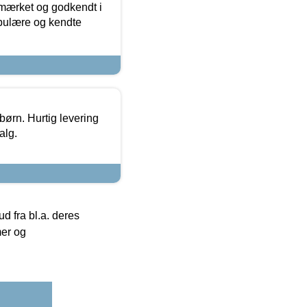
-mærket og godkendt i
opulære og kendte
 børn. Hurtig levering
alg.
 fra bl.a. deres
mer og