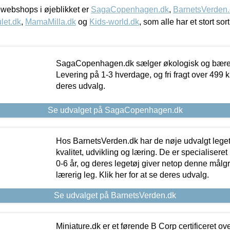
webshops i øjeblikket er
SagaCopenhagen.dk
,
BarnetsVerden
let.dk
,
MamaMilla.dk
og
Kids-world.dk
, som alle har et stort sor
SagaCopenhagen.dk sælger økologisk og bæredyg
Levering på 1-3 hverdage, og fri fragt over 499 kr.
deres udvalg.
Se udvalget på SagaCopenhagen.dk
Hos BarnetsVerden.dk har de nøje udvalgt lege
kvalitet, udvikling og læring. De er specialisere
0-6 år, og deres legetøj giver netop denne målgru
lærerig leg. Klik her for at se deres udvalg.
Se udvalget på BarnetsVerden.dk
Miniature.dk er et førende B Corp certificeret o