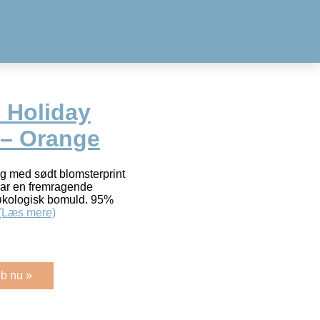
 Holiday
 – Orange
 med sødt blomsterprint
ar en fremragende
d økologisk bomuld. 95%
(Læs mere)
b nu »