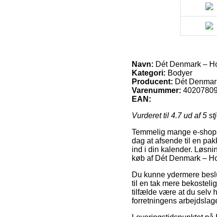
Navn:
Dét Denmark – Ho
Kategori:
Bodyer
Producent:
Dét Denmar
Varenummer:
4020780
EAN:
Vurderet til
4.7
ud af 5 st
Temmelig mange e-shops 
dag at afsende til en pak
ind i din kalender. Løsni
køb af Dét Denmark – Ho
Du kunne ydermere beslutte
til en tak mere bekosteli
tilfælde være at du selv
forretningens arbejdslage