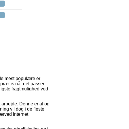
e mest populære er i
 præcis når det passer
lligste fragtmulighed ved
dit arbejde. Denne er af og
ng vil dog i de fleste
ærved internet