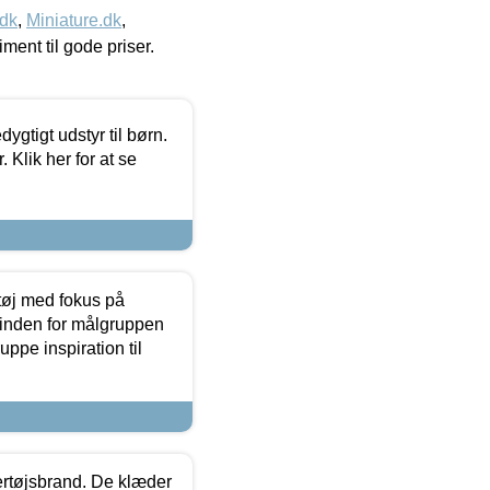
.dk
,
Miniature.dk
,
timent til gode priser.
tigt udstyr til børn.
 Klik her for at se
tøj med fokus på
t inden for målgruppen
ppe inspiration til
vertøjsbrand. De klæder