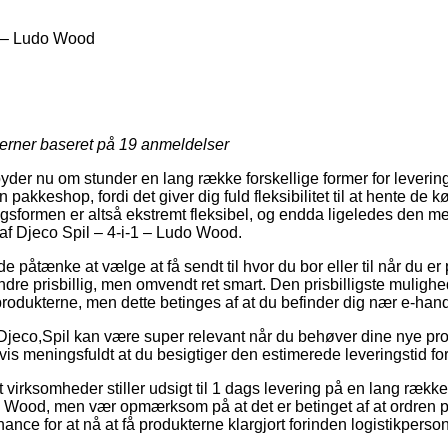
1 – Ludo Wood
jerner baseret på
19
anmeldelser
der nu om stunder en lang række forskellige former for levering. 
en pakkeshop, fordi det giver dig fuld fleksibilitet til at hente de 
ingsformen er altså ekstremt fleksibel, og endda ligeledes den me
f Djeco Spil – 4-i-1 – Ludo Wood.
åtænke at vælge at få sendt til hvor du bor eller til når du er 
dre prisbillig, men omvendt ret smart. Den prisbilligste mulighed
 produkterne, men dette betinges af at du befinder dig nær e-ha
Djeco,Spil kan være super relevant når du behøver dine nye pro
dsvis meningsfuldt at du besigtiger den estimerede leveringstid 
virksomheder stiller udsigt til 1 dags levering på en lang rækk
o Wood, men vær opmærksom på at det er betinget af at ordren pl
hance for at nå at få produkterne klargjort forinden logistikpers