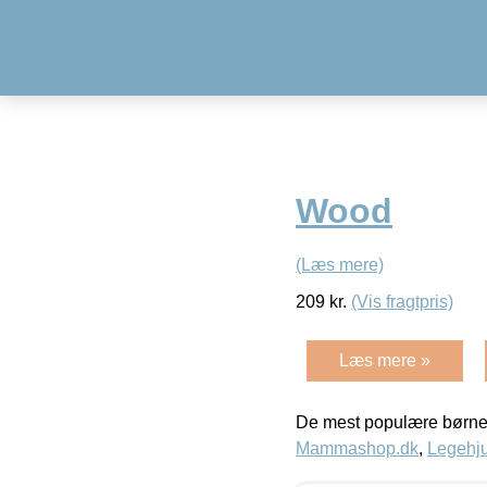
Wood
(Læs mere)
209
kr.
(Vis fragtpris)
Læs mere »
De mest populære børne
Mammashop.dk
,
Legehju