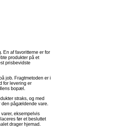
En af favoritterne er for
købte produkter på et
st prisbevidste
på job. Fragtmetoden er i
 for levering er
ndlens bopæl.
dukter straks, og med
for den pågældende vare.
e varer, eksempelvis
aceres før et besluttet
onalet drager hjemad.