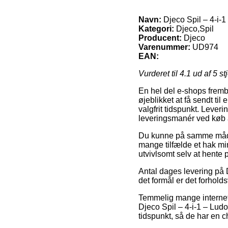
Navn:
Djeco Spil – 4-i-
Kategori:
Djeco,Spil
Producent:
Djeco
Varenummer:
UD974
EAN:
Vurderet til
4.1
ud af 5 st
En hel del e-shops fremby
øjeblikket at få sendt til 
valgfrit tidspunkt. Lever
leveringsmanér ved køb a
Du kunne på samme måde p
mange tilfælde et hak min
utvivlsomt selv at hente
Antal dages levering på 
det formål er det forhol
Temmelig mange internet 
Djeco Spil – 4-i-1 – Lud
tidspunkt, så de har en c