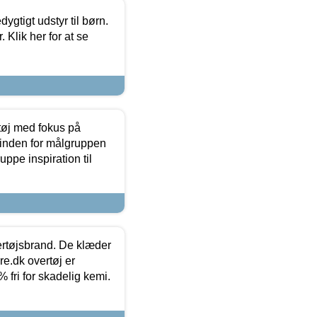
tigt udstyr til børn.
 Klik her for at se
tøj med fokus på
t inden for målgruppen
ppe inspiration til
vertøjsbrand. De klæder
ure.dk overtøj er
fri for skadelig kemi.