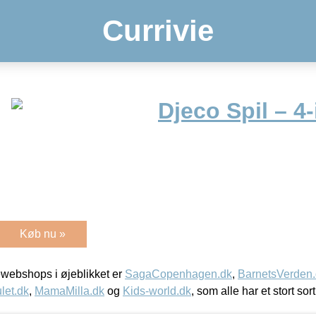
Currivie
Djeco Spil – 4
Køb nu »
webshops i øjeblikket er
SagaCopenhagen.dk
,
BarnetsVerden
let.dk
,
MamaMilla.dk
og
Kids-world.dk
, som alle har et stort sor