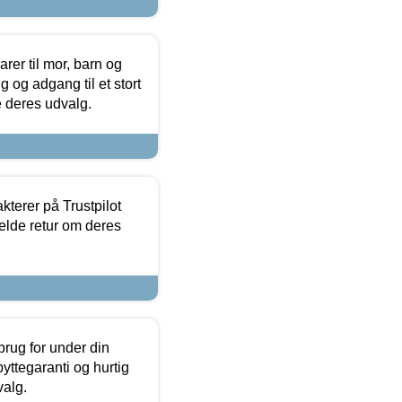
er til mor, barn og
 og adgang til et stort
se deres udvalg.
kterer på Trustpilot
elde retur om deres
brug for under din
yttegaranti og hurtig
valg.