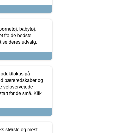
ørnetøj, babytøj,
t fra de bedste
at se deres udvalg.
produktfokus på
med bæreredskaber og
e velovervejede
tart for de små. Klik
ks største og mest