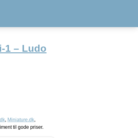
-i-1 – Ludo
.dk
,
Miniature.dk
,
timent til gode priser.