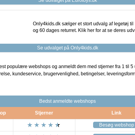
Se udvalget på Eurotoys.dk
Only4kids.dk sælger et stort udvalg af legetøj til
og 60 dages returret. Klik her for at se deres udv
Se udvalget på Only4kids.dk
t populære webshops og anmeldt dem med stjerner fra 1 til 5 ud
rrelse, kundeservice, brugervenlighed, betingelser, leveringsfor
Bedst anmeldte webshops
op
Stjerner
Link
Besøg webshop