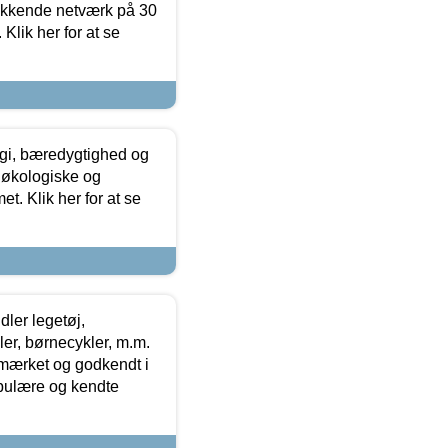
ækkende netværk på 30
Klik her for at se
gi, bæredygtighed og
 økologiske og
t. Klik her for at se
ler legetøj,
r, børnecykler, m.m.
-mærket og godkendt i
opulære og kendte