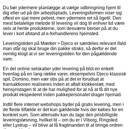
Du bør ydermere planlægge at vælge udbringning hjem til
dig eller ud på din arbejdsplads. Leveringsformen viser sig
oftest en sjat mere pebret, men ydermere ret så ligetil. Den
mest betalelige metode til levering vil dog til enhver tid være
selv at hente produkterne, som desværre beroer på at du
lever i kort afstand af e-forhandlerens hjemsted.
Leveringstiden på Mærker > Djeco er særdeles relevant ifald
man står og skal bruge din pakke straks, så derfor er det
nemlig klogt at vi ser leveringstiden for den pågældende
vare.
En del online selskaber yder levering på blot en enkelt
hverdag på en lang række varer, eksempelvis Djeco klassisk
spil, Domino, men vær obs på at det er forudsat at
transaktionen realiseres inden et aftalt klokkeslæt, med
hensynstagen til at de har mulighed for at nå at få dit nye
produkt ekspederet inden pakkepersonalet drager hjemad.
Indtil flere internet webshops byder på gratis levering, men i
de fleste tilfælde er det kun gældende hvis der købes for en
konkret sum. Som alternativ kan du tage den prisbilligste
leveringsløsning, hvilket tit – om du er i Viborg, Ringsted
eller Lystrup – vil blive at få fragtmanden til at bringe ordren