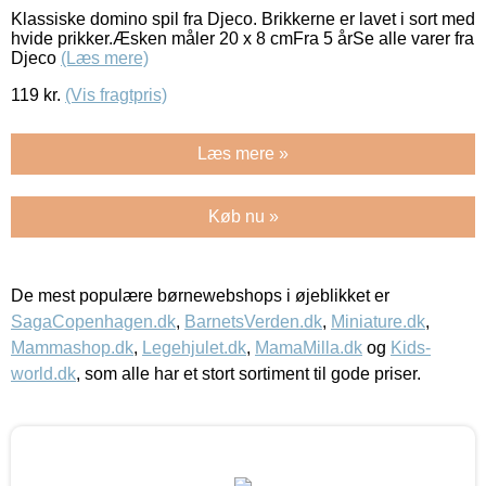
Klassiske domino spil fra Djeco. Brikkerne er lavet i sort med
hvide prikker.Æsken måler 20 x 8 cmFra 5 årSe alle varer fra
Djeco
(Læs mere)
119
kr.
(Vis fragtpris)
Læs mere »
Køb nu »
De mest populære børnewebshops i øjeblikket er
SagaCopenhagen.dk
,
BarnetsVerden.dk
,
Miniature.dk
,
Mammashop.dk
,
Legehjulet.dk
,
MamaMilla.dk
og
Kids-
world.dk
, som alle har et stort sortiment til gode priser.