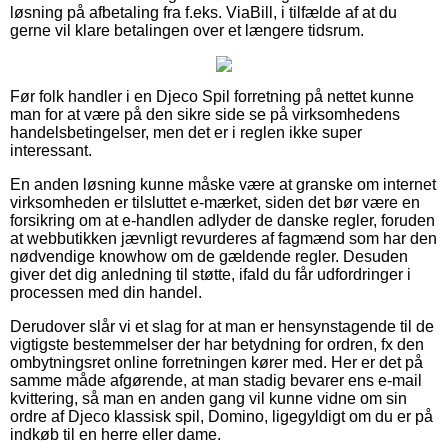
løsning på afbetaling fra f.eks. ViaBill, i tilfælde af at du
gerne vil klare betalingen over et længere tidsrum.
Før folk handler i en Djeco Spil forretning på nettet kunne
man for at være på den sikre side se på virksomhedens
handelsbetingelser, men det er i reglen ikke super
interessant.
En anden løsning kunne måske være at granske om internet
virksomheden er tilsluttet e-mærket, siden det bør være en
forsikring om at e-handlen adlyder de danske regler, foruden
at webbutikken jævnligt revurderes af fagmænd som har den
nødvendige knowhow om de gældende regler. Desuden
giver det dig anledning til støtte, ifald du får udfordringer i
processen med din handel.
Derudover slår vi et slag for at man er hensynstagende til de
vigtigste bestemmelser der har betydning for ordren, fx den
ombytningsret online forretningen kører med. Her er det på
samme måde afgørende, at man stadig bevarer ens e-mail
kvittering, så man en anden gang vil kunne vidne om sin
ordre af Djeco klassisk spil, Domino, ligegyldigt om du er på
indkøb til en herre eller dame.