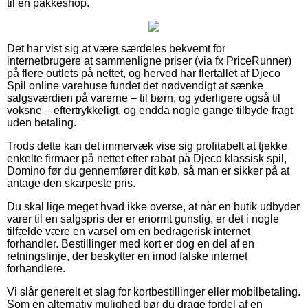
til en pakkeshop.
Det har vist sig at være særdeles bekvemt for
internetbrugere at sammenligne priser (via fx PriceRunner)
på flere outlets på nettet, og herved har flertallet af Djeco
Spil online varehuse fundet det nødvendigt at sænke
salgsværdien på varerne – til børn, og yderligere også til
voksne – eftertrykkeligt, og endda nogle gange tilbyde fragt
uden betaling.
Trods dette kan det immervæk vise sig profitabelt at tjekke
enkelte firmaer på nettet efter rabat på Djeco klassisk spil,
Domino før du gennemfører dit køb, så man er sikker på at
antage den skarpeste pris.
Du skal lige meget hvad ikke overse, at når en butik udbyder
varer til en salgspris der er enormt gunstig, er det i nogle
tilfælde være en varsel om en bedragerisk internet
forhandler. Bestillinger med kort er dog en del af en
retningslinje, der beskytter en imod falske internet
forhandlere.
Vi slår generelt et slag for kortbestillinger eller mobilbetaling.
Som en alternativ mulighed bør du drage fordel af en