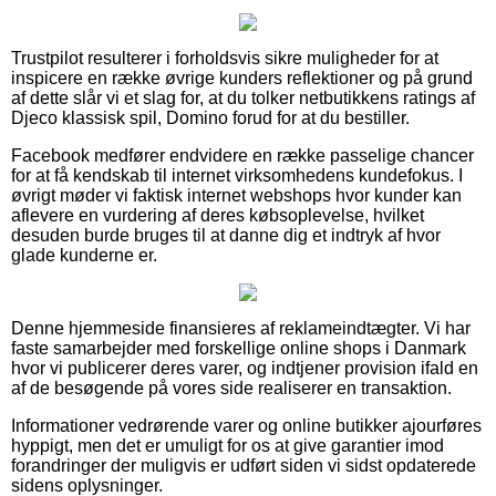
Trustpilot resulterer i forholdsvis sikre muligheder for at
inspicere en række øvrige kunders reflektioner og på grund
af dette slår vi et slag for, at du tolker netbutikkens ratings af
Djeco klassisk spil, Domino forud for at du bestiller.
Facebook medfører endvidere en række passelige chancer
for at få kendskab til internet virksomhedens kundefokus. I
øvrigt møder vi faktisk internet webshops hvor kunder kan
aflevere en vurdering af deres købsoplevelse, hvilket
desuden burde bruges til at danne dig et indtryk af hvor
glade kunderne er.
Denne hjemmeside finansieres af reklameindtægter. Vi har
faste samarbejder med forskellige online shops i Danmark
hvor vi publicerer deres varer, og indtjener provision ifald en
af de besøgende på vores side realiserer en transaktion.
Informationer vedrørende varer og online butikker ajourføres
hyppigt, men det er umuligt for os at give garantier imod
forandringer der muligvis er udført siden vi sidst opdaterede
sidens oplysninger.