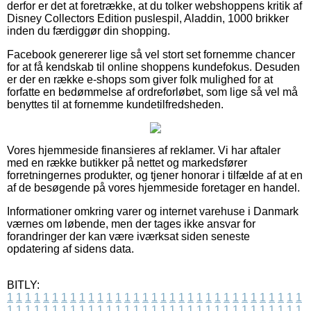
derfor er det at foretrække, at du tolker webshoppens kritik af
Disney Collectors Edition puslespil, Aladdin, 1000 brikker
inden du færdiggør din shopping.
Facebook genererer lige så vel stort set fornemme chancer
for at få kendskab til online shoppens kundefokus. Desuden
er der en række e-shops som giver folk mulighed for at
forfatte en bedømmelse af ordreforløbet, som lige så vel må
benyttes til at fornemme kundetilfredsheden.
Vores hjemmeside finansieres af reklamer. Vi har aftaler
med en række butikker på nettet og markedsfører
forretningernes produkter, og tjener honorar i tilfælde af at en
af de besøgende på vores hjemmeside foretager en handel.
Informationer omkring varer og internet varehuse i Danmark
værnes om løbende, men der tages ikke ansvar for
forandringer der kan være iværksat siden seneste
opdatering af sidens data.
BITLY:
1
1
1
1
1
1
1
1
1
1
1
1
1
1
1
1
1
1
1
1
1
1
1
1
1
1
1
1
1
1
1
1
1
1
1
1
1
1
1
1
1
1
1
1
1
1
1
1
1
1
1
1
1
1
1
1
1
1
1
1
1
1
1
1
1
1