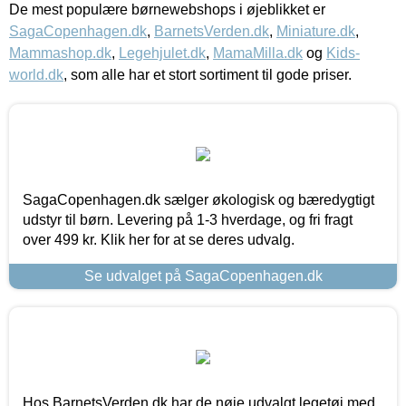
De mest populære børnewebshops i øjeblikket er
SagaCopenhagen.dk
,
BarnetsVerden.dk
,
Miniature.dk
,
Mammashop.dk
,
Legehjulet.dk
,
MamaMilla.dk
og
Kids-
world.dk
, som alle har et stort sortiment til gode priser.
SagaCopenhagen.dk sælger økologisk og bæredygtigt
udstyr til børn. Levering på 1-3 hverdage, og fri fragt
over 499 kr. Klik her for at se deres udvalg.
Se udvalget på SagaCopenhagen.dk
Hos BarnetsVerden.dk har de nøje udvalgt legetøj med