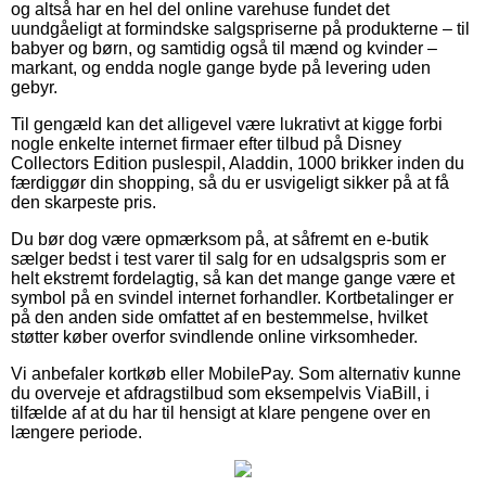
og altså har en hel del online varehuse fundet det
uundgåeligt at formindske salgspriserne på produkterne – til
babyer og børn, og samtidig også til mænd og kvinder –
markant, og endda nogle gange byde på levering uden
gebyr.
Til gengæld kan det alligevel være lukrativt at kigge forbi
nogle enkelte internet firmaer efter tilbud på Disney
Collectors Edition puslespil, Aladdin, 1000 brikker inden du
færdiggør din shopping, så du er usvigeligt sikker på at få
den skarpeste pris.
Du bør dog være opmærksom på, at såfremt en e-butik
sælger bedst i test varer til salg for en udsalgspris som er
helt ekstremt fordelagtig, så kan det mange gange være et
symbol på en svindel internet forhandler. Kortbetalinger er
på den anden side omfattet af en bestemmelse, hvilket
støtter køber overfor svindlende online virksomheder.
Vi anbefaler kortkøb eller MobilePay. Som alternativ kunne
du overveje et afdragstilbud som eksempelvis ViaBill, i
tilfælde af at du har til hensigt at klare pengene over en
længere periode.