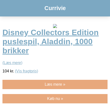
Currivie
Disney Collectors Edition
puslespil, Aladdin, 1000
brikker
(Læs mere)
104
kr.
(Vis fragtpris)
Læs mere »
Køb nu »