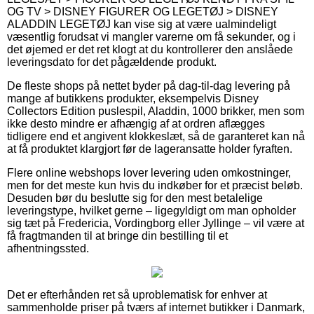
OG TV > DISNEY FIGURER OG LEGETØJ > DISNEY
ALADDIN LEGETØJ kan vise sig at være ualmindeligt
væsentlig forudsat vi mangler varerne om få sekunder, og i
det øjemed er det ret klogt at du kontrollerer den anslåede
leveringsdato for det pågældende produkt.
De fleste shops på nettet byder på dag-til-dag levering på
mange af butikkens produkter, eksempelvis Disney
Collectors Edition puslespil, Aladdin, 1000 brikker, men som
ikke desto mindre er afhængig af at ordren aflægges
tidligere end et angivent klokkeslæt, så de garanteret kan nå
at få produktet klargjort før de lageransatte holder fyraften.
Flere online webshops lover levering uden omkostninger,
men for det meste kun hvis du indkøber for et præcist beløb.
Desuden bør du beslutte sig for den mest betalelige
leveringstype, hvilket gerne – ligegyldigt om man opholder
sig tæt på Fredericia, Vordingborg eller Jyllinge – vil være at
få fragtmanden til at bringe din bestilling til et
afhentningssted.
Det er efterhånden ret så uproblematisk for enhver at
sammenholde priser på tværs af internet butikker i Danmark,