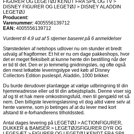
FIGURER OG LEGETØJ KENDT FRA SPIL OG TV >
DISNEY FIGURER OG LEGETØJ > DISNEY ALADDIN
LEGETØJ
Producent:
Varenummer:
4005556139712
EAN:
4005556139712
Vurderet til
4.9
ud af 5 stjerner baseret på
6
anmeldelser
Størstedelen af netshops udlover nu om stunder et bredt
udvalg af fragtformer. Et hit er nu om dage pakkeshops, hvor
det er meget fleksibelt at kunne hente din bestilling når der
er tid til det. Den er jo temmelig gnidningsløs, og ofte også
den mest letkøbte leveringstype ved køb af Disney
Collectors Edition puslespil, Aladdin, 1000 brikker.
Du burde derudover planlægge at vælge udbringning til din
hjemmeadresse eller ud til din arbejdsplads. Denne viser sig
af og til et hak mere omkostningsfuld, men til gengæld ret så
nem. Den billigste leveringsløsning vil dog altid være selv at
hente varerne, som jo betinges af at du lever med kort
afstand til e-forhandlerens tilholdssted.
Antal dages levering på LEGETØJ > ACTIONFIGURER,
DUKKER & BAMSER > LEGETØJSFIGURER DYR OG
LEGESÆT > FIGURER OG LEGETØJ KENDT FRA SPIL