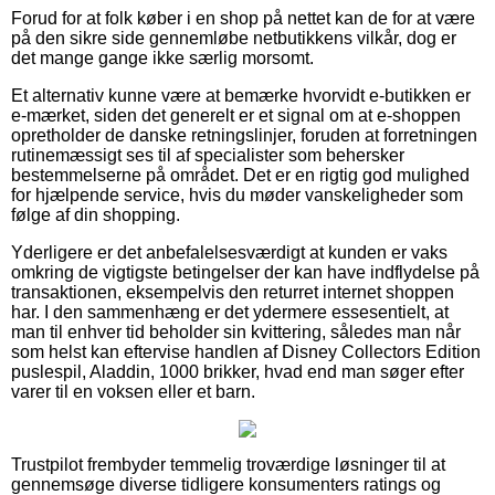
Forud for at folk køber i en shop på nettet kan de for at være
på den sikre side gennemløbe netbutikkens vilkår, dog er
det mange gange ikke særlig morsomt.
Et alternativ kunne være at bemærke hvorvidt e-butikken er
e-mærket, siden det generelt er et signal om at e-shoppen
opretholder de danske retningslinjer, foruden at forretningen
rutinemæssigt ses til af specialister som behersker
bestemmelserne på området. Det er en rigtig god mulighed
for hjælpende service, hvis du møder vanskeligheder som
følge af din shopping.
Yderligere er det anbefalelsesværdigt at kunden er vaks
omkring de vigtigste betingelser der kan have indflydelse på
transaktionen, eksempelvis den returret internet shoppen
har. I den sammenhæng er det ydermere essesentielt, at
man til enhver tid beholder sin kvittering, således man når
som helst kan eftervise handlen af Disney Collectors Edition
puslespil, Aladdin, 1000 brikker, hvad end man søger efter
varer til en voksen eller et barn.
Trustpilot frembyder temmelig troværdige løsninger til at
gennemsøge diverse tidligere konsumenters ratings og