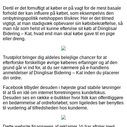
Dertil er det fornuftigt at køber er på vagt for de mest basale
forhold der kan influere på købet, som eksempelvis den
ombytningspolitik netshoppen tilsikrer. Her er det tilmed
vigtigt, at man stadigvæk opbevarer sin købsbekræftelse, så
man når som helst vil kunne eftervise sit køb af Diinglisar
Bidering – Kat, hvad end man skal købe gave til en pige
eller dreng.
Trustpilot bringer dig aldeles belejlige chancer for at
efterforske forskellige øvrige køberes erfaringer og af den
grund går vi ind for, at du ser nærmere på e-handlens
anmeldelser af Diinglisar Bidering – Kat inden du placerer
din ordre.
Facebook tilbyder desuden i højeste grad stabile løsninger
til at få en idé om internet forretningens kundefokus.
Desuden ses en række e-butikker hvor folk kan offentliggøre
en bedømmelse af ordreforløbet, som ligeledes bør benyttes
til vurdering af tilfredsheden hos kunderne.
Dette website finansieres af reklamer. Vi har aftaler med