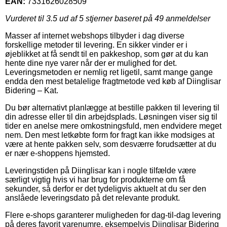
EAN:
7331626028509
Vurderet til
3.5
ud af 5 stjerner baseret på
49
anmeldelser
Masser af internet webshops tilbyder i dag diverse
forskellige metoder til levering. En sikker vinder er i
øjeblikket at få sendt til en pakkeshop, som gør at du kan
hente dine nye varer når der er mulighed for det.
Leveringsmetoden er nemlig ret ligetil, samt mange gange
endda den mest betalelige fragtmetode ved køb af Diinglisar
Bidering – Kat.
Du bør alternativt planlægge at bestille pakken til levering til
din adresse eller til din arbejdsplads. Løsningen viser sig til
tider en anelse mere omkostningsfuld, men endvidere meget
nem. Den mest letkøbte form for fragt kan ikke modsiges at
være at hente pakken selv, som desværre forudsætter at du
er nær e-shoppens hjemsted.
Leveringstiden på Diinglisar kan i nogle tilfælde være
særligt vigtig hvis vi har brug for produkterne om få
sekunder, så derfor er det tydeligvis aktuelt at du ser den
anslåede leveringsdato på det relevante produkt.
Flere e-shops garanterer muligheden for dag-til-dag levering
på deres favorit varenumre, eksempelvis Diinglisar Bidering