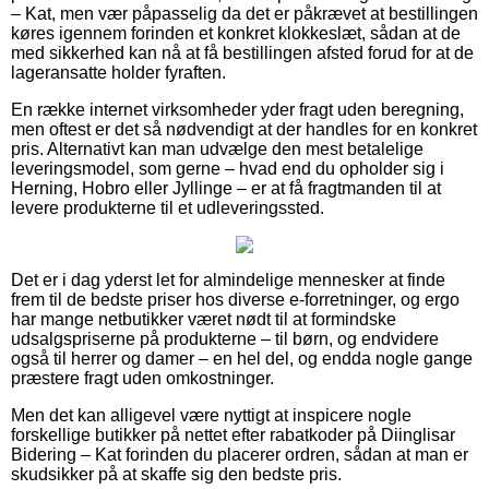
– Kat, men vær påpasselig da det er påkrævet at bestillingen
køres igennem forinden et konkret klokkeslæt, sådan at de
med sikkerhed kan nå at få bestillingen afsted forud for at de
lageransatte holder fyraften.
En række internet virksomheder yder fragt uden beregning,
men oftest er det så nødvendigt at der handles for en konkret
pris. Alternativt kan man udvælge den mest betalelige
leveringsmodel, som gerne – hvad end du opholder sig i
Herning, Hobro eller Jyllinge – er at få fragtmanden til at
levere produkterne til et udleveringssted.
Det er i dag yderst let for almindelige mennesker at finde
frem til de bedste priser hos diverse e-forretninger, og ergo
har mange netbutikker været nødt til at formindske
udsalgspriserne på produkterne – til børn, og endvidere
også til herrer og damer – en hel del, og endda nogle gange
præstere fragt uden omkostninger.
Men det kan alligevel være nyttigt at inspicere nogle
forskellige butikker på nettet efter rabatkoder på Diinglisar
Bidering – Kat forinden du placerer ordren, sådan at man er
skudsikker på at skaffe sig den bedste pris.