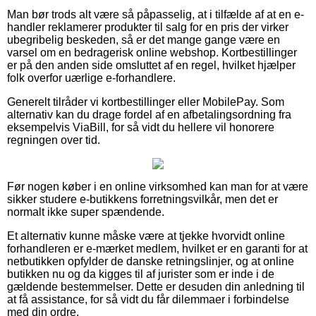
Man bør trods alt være så påpasselig, at i tilfælde af at en e-
handler reklamerer produkter til salg for en pris der virker
ubegribelig beskeden, så er det mange gange være en
varsel om en bedragerisk online webshop. Kortbestillinger
er på den anden side omsluttet af en regel, hvilket hjælper
folk overfor uærlige e-forhandlere.
Generelt tilråder vi kortbestillinger eller MobilePay. Som
alternativ kan du drage fordel af en afbetalingsordning fra
eksempelvis ViaBill, for så vidt du hellere vil honorere
regningen over tid.
Før nogen køber i en online virksomhed kan man for at være
sikker studere e-butikkens forretningsvilkår, men det er
normalt ikke super spændende.
Et alternativ kunne måske være at tjekke hvorvidt online
forhandleren er e-mærket medlem, hvilket er en garanti for at
netbutikken opfylder de danske retningslinjer, og at online
butikken nu og da kigges til af jurister som er inde i de
gældende bestemmelser. Dette er desuden din anledning til
at få assistance, for så vidt du får dilemmaer i forbindelse
med din ordre.