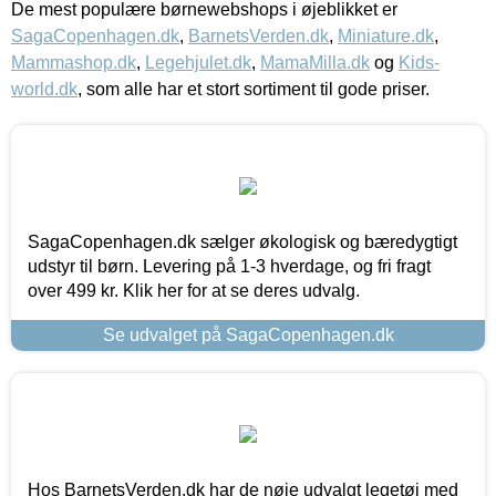
De mest populære børnewebshops i øjeblikket er
SagaCopenhagen.dk
,
BarnetsVerden.dk
,
Miniature.dk
,
Mammashop.dk
,
Legehjulet.dk
,
MamaMilla.dk
og
Kids-
world.dk
, som alle har et stort sortiment til gode priser.
SagaCopenhagen.dk sælger økologisk og bæredygtigt
udstyr til børn. Levering på 1-3 hverdage, og fri fragt
over 499 kr. Klik her for at se deres udvalg.
Se udvalget på SagaCopenhagen.dk
Hos BarnetsVerden.dk har de nøje udvalgt legetøj med