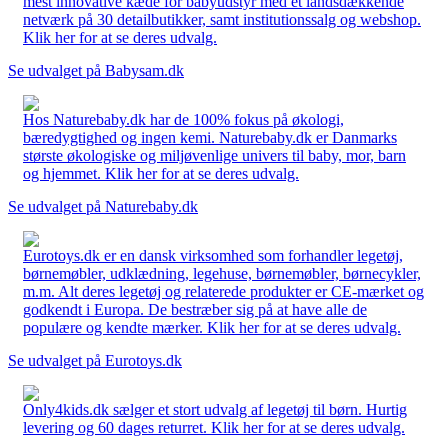
mest innovative kæde for babyudstyr med et landsdækkende
netværk på 30 detailbutikker, samt institutionssalg og webshop.
Klik her for at se deres udvalg.
Se udvalget på Babysam.dk
Hos Naturebaby.dk har de 100% fokus på økologi,
bæredygtighed og ingen kemi. Naturebaby.dk er Danmarks
største økologiske og miljøvenlige univers til baby, mor, barn
og hjemmet. Klik her for at se deres udvalg.
Se udvalget på Naturebaby.dk
Eurotoys.dk er en dansk virksomhed som forhandler legetøj,
børnemøbler, udklædning, legehuse, børnemøbler, børnecykler,
m.m. Alt deres legetøj og relaterede produkter er CE-mærket og
godkendt i Europa. De bestræber sig på at have alle de
populære og kendte mærker. Klik her for at se deres udvalg.
Se udvalget på Eurotoys.dk
Only4kids.dk sælger et stort udvalg af legetøj til børn. Hurtig
levering og 60 dages returret. Klik her for at se deres udvalg.