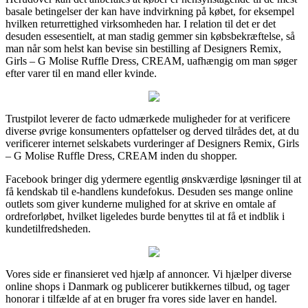
basale betingelser der kan have indvirkning på købet, for eksempel
hvilken returrettighed virksomheden har. I relation til det er det
desuden essesentielt, at man stadig gemmer sin købsbekræftelse, så
man når som helst kan bevise sin bestilling af Designers Remix,
Girls – G Molise Ruffle Dress, CREAM, uafhængig om man søger
efter varer til en mand eller kvinde.
Trustpilot leverer de facto udmærkede muligheder for at verificere
diverse øvrige konsumenters opfattelser og derved tilrådes det, at du
verificerer internet selskabets vurderinger af Designers Remix, Girls
– G Molise Ruffle Dress, CREAM inden du shopper.
Facebook bringer dig ydermere egentlig ønskværdige løsninger til at
få kendskab til e-handlens kundefokus. Desuden ses mange online
outlets som giver kunderne mulighed for at skrive en omtale af
ordreforløbet, hvilket ligeledes burde benyttes til at få et indblik i
kundetilfredsheden.
Vores side er finansieret ved hjælp af annoncer. Vi hjælper diverse
online shops i Danmark og publicerer butikkernes tilbud, og tager
honorar i tilfælde af at en bruger fra vores side laver en handel.