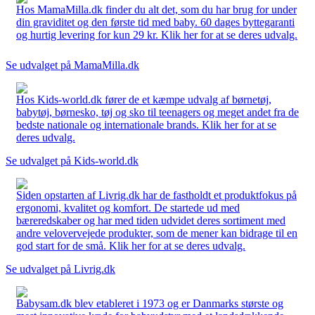
Hos MamaMilla.dk finder du alt det, som du har brug for under
din graviditet og den første tid med baby. 60 dages byttegaranti
og hurtig levering for kun 29 kr. Klik her for at se deres udvalg.
Se udvalget på MamaMilla.dk
Hos Kids-world.dk fører de et kæmpe udvalg af børnetøj,
babytøj, børnesko, tøj og sko til teenagers og meget andet fra de
bedste nationale og internationale brands. Klik her for at se
deres udvalg.
Se udvalget på Kids-world.dk
Siden opstarten af Livrig.dk har de fastholdt et produktfokus på
ergonomi, kvalitet og komfort. De startede ud med
bæreredskaber og har med tiden udvidet deres sortiment med
andre velovervejede produkter, som de mener kan bidrage til en
god start for de små. Klik her for at se deres udvalg.
Se udvalget på Livrig.dk
Babysam.dk blev etableret i 1973 og er Danmarks største og