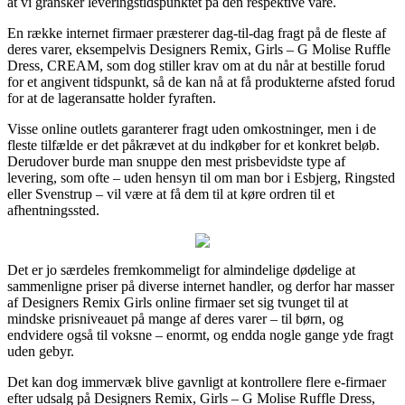
at vi gransker leveringstidspunktet på den respektive vare.
En række internet firmaer præsterer dag-til-dag fragt på de fleste af
deres varer, eksempelvis Designers Remix, Girls – G Molise Ruffle
Dress, CREAM, som dog stiller krav om at du når at bestille forud
for et angivent tidspunkt, så de kan nå at få produkterne afsted forud
for at de lageransatte holder fyraften.
Visse online outlets garanterer fragt uden omkostninger, men i de
fleste tilfælde er det påkrævet at du indkøber for et konkret beløb.
Derudover burde man snuppe den mest prisbevidste type af
levering, som ofte – uden hensyn til om man bor i Esbjerg, Ringsted
eller Svenstrup – vil være at få dem til at køre ordren til et
afhentningssted.
Det er jo særdeles fremkommeligt for almindelige dødelige at
sammenligne priser på diverse internet handler, og derfor har masser
af Designers Remix Girls online firmaer set sig tvunget til at
mindske prisniveauet på mange af deres varer – til børn, og
endvidere også til voksne – enormt, og endda nogle gange yde fragt
uden gebyr.
Det kan dog immervæk blive gavnligt at kontrollere flere e-firmaer
efter udsalg på Designers Remix, Girls – G Molise Ruffle Dress,