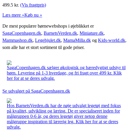
499.5
kr.
(Vis fragtpris)
Læs mere »
Køb nu »
De mest populære børnewebshops i øjeblikket er
SagaCopenhagen.dk
,
BarnetsVerden.dk
,
Miniature.dk
,
Mammashop.dk
,
Legehjulet.dk
,
MamaMilla.dk
og
Kids-world.dk
,
som alle har et stort sortiment til gode priser.
SagaCopenhagen.dk sælger økologisk og bæredygtigt udstyr til
børn. Levering på 1-3 hverdage, og fri fragt over 499 kr. Klik
her for at se deres udvalg.
Se udvalget på SagaCopenhagen.dk
Hos BarnetsVerden.dk har de nøje udvalgt legetøj med fokus
på kvalitet, udvikling og læring. De er specialiseret inden for
målgruppen 0-6 år, og deres legetøj giver netop denne
målgruppe inspiration til lærerig leg. Klik her for at se deres
udvalg.