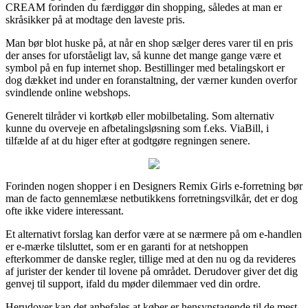
CREAM forinden du færdiggør din shopping, således at man er
skråsikker på at modtage den laveste pris.
Man bør blot huske på, at når en shop sælger deres varer til en pris
der anses for uforståeligt lav, så kunne det mange gange være et
symbol på en fup internet shop. Bestillinger med betalingskort er
dog dækket ind under en foranstaltning, der værner kunden overfor
svindlende online webshops.
Generelt tilråder vi kortkøb eller mobilbetaling. Som alternativ
kunne du overveje en afbetalingsløsning som f.eks. ViaBill, i
tilfælde af at du higer efter at godtgøre regningen senere.
Forinden nogen shopper i en Designers Remix Girls e-forretning bør
man de facto gennemlæse netbutikkens forretningsvilkår, det er dog
ofte ikke videre interessant.
Et alternativt forslag kan derfor være at se nærmere på om e-handlen
er e-mærke tilsluttet, som er en garanti for at netshoppen
efterkommer de danske regler, tillige med at den nu og da revideres
af jurister der kender til lovene på området. Derudover giver det dig
genvej til support, ifald du møder dilemmaer ved din ordre.
Herudover kan det anbefales at køber er hensynstagende til de mest