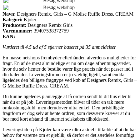
Besøg webshop
Besøg webshop
Navn:
Designers Remix, Girls – G Molise Ruffle Dress, CREAM
Kategori:
Kjoler
Producent:
Designers Remix Girls
Varenummer:
39407538372759
EAN:
Vurderet til
4.5
ud af 5 stjerner baseret på
35
anmeldelser
En masse netshops frembyder efterhånden alverdens muligheder for
fragt. En af de mest almindelige er nu om dage afhentningssteder,
hvor du selv henter de bestilte varer lige præcis når det passer ind i
din kalender. Leveringsformen er jo vældig ligetil, samt endda
ligeledes den billigste fragttype ved køb af Designers Remix, Girls –
G Molise Ruffle Dress, CREAM.
Du kunne ligeledes planlægge at få ordren sendt til dit hus eller til
når du er på job. Leveringsmetoden bliver til tider en tak mere
omkostningsfuld, men derudover ultra enkel. Den prisbilligste
fragtform er dog selv at hente ordren, som desværre kræver at du
bor med kort afstand til internet selskabets tilholdssted.
Leveringstiden på Kjoler kan være ultra aktuel i tilfælde af at du har
behov for varerne om et øjeblik, så derfor er det særdeles fornuftigt