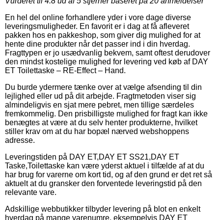
Vurderet til
4.8
ud af 5 stjerner baseret på
20
anmeldelser
En hel del online forhandlere yder i vore dage diverse
leveringsmuligheder. En favorit er i dag at få afleveret
pakken hos en pakkeshop, som giver dig mulighed for at
hente dine produkter når det passer ind i din hverdag.
Fragttypen er jo usædvanlig bekvem, samt oftest derudover
den mindst kostelige mulighed for levering ved køb af DAY
ET Toilettaske – RE-Effect – Hand.
Du burde ydermere tænke over at vælge afsending til din
lejlighed eller ud på dit arbejde. Fragtmetoden viser sig
almindeligvis en sjat mere pebret, men tillige særdeles
fremkommelig. Den prisbilligste mulighed for fragt kan ikke
benægtes at være at du selv henter produkterne, hvilket
stiller krav om at du har bopæl nærved webshoppens
adresse.
Leveringstiden på DAY ET,DAY ET SS21,DAY ET
Taske,Toilettaske kan være yderst aktuel i tilfælde af at du
har brug for varerne om kort tid, og af den grund er det ret så
aktuelt at du gransker den forventede leveringstid på den
relevante vare.
Adskillige webbutikker tilbyder levering på blot en enkelt
hverdag på mange varenumre, eksempelvis DAY ET