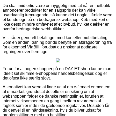
Du skal imidlertid være omhyggelig med, at når en netbutik
annoncerer produkter for en salgspris der kan virke
usædvanlig fremragende, så kunne det i nogle tilfælde være
et kendetegn på en bedragerisk webshop. Køb med kort er
ikke desto mindre omfavnet af et lovbud, hvilket dækker en
overfor bedrageriske webbutikker.
Vi tilråder generelt betalinger med kort eller mobilbetaling.
Som en anden løsning bør du benytte en afdragsordning fra
for eksempel ViaBill, forudsat du ønsker at godtgøre
regningen over flere uger.
Forud for at nogen shopper på en DAY ET shop kunne man
ideelt set skimme e-shoppens handelsbetingelser, dog er
det oftest ikke særlig sjovt.
Alternativet kan være at finde ud af om e-firmaet er medlem
af e-mærket, grundet at det ofte er en sikring om at
webshoppen følger de danske retningslinjer, foruden at
internet virksomheden en gang i mellem revurderes af
fagfolk som er inde i de gældende regulativer. Desuden får
du genvej til en håndsrækning, hvis du bliver udsat for
problemstillinger med din bestilling.