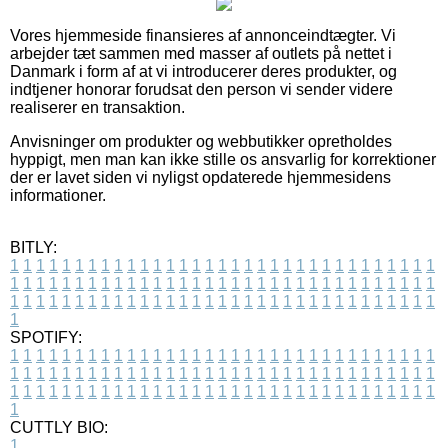
Vores hjemmeside finansieres af annonceindtægter. Vi
arbejder tæt sammen med masser af outlets på nettet i
Danmark i form af at vi introducerer deres produkter, og
indtjener honorar forudsat den person vi sender videre
realiserer en transaktion.
Anvisninger om produkter og webbutikker opretholdes
hyppigt, men man kan ikke stille os ansvarlig for korrektioner
der er lavet siden vi nyligst opdaterede hjemmesidens
informationer.
BITLY:
1
1
1
1
1
1
1
1
1
1
1
1
1
1
1
1
1
1
1
1
1
1
1
1
1
1
1
1
1
1
1
1
1
1
1
1
1
1
1
1
1
1
1
1
1
1
1
1
1
1
1
1
1
1
1
1
1
1
1
1
1
1
1
1
1
1
1
1
1
1
1
1
1
1
1
1
1
1
1
1
1
1
1
1
1
1
1
1
1
1
1
1
1
1
1
1
1
1
1
1
SPOTIFY:
1
1
1
1
1
1
1
1
1
1
1
1
1
1
1
1
1
1
1
1
1
1
1
1
1
1
1
1
1
1
1
1
1
1
1
1
1
1
1
1
1
1
1
1
1
1
1
1
1
1
1
1
1
1
1
1
1
1
1
1
1
1
1
1
1
1
1
1
1
1
1
1
1
1
1
1
1
1
1
1
1
1
1
1
1
1
1
1
1
1
1
1
1
1
1
1
1
1
1
1
CUTTLY BIO:
1