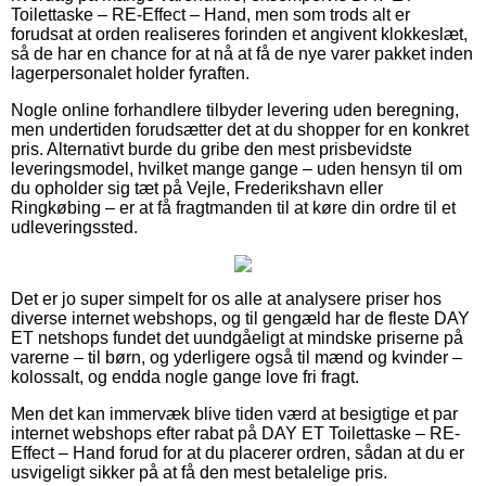
Toilettaske – RE-Effect – Hand, men som trods alt er
forudsat at orden realiseres forinden et angivent klokkeslæt,
så de har en chance for at nå at få de nye varer pakket inden
lagerpersonalet holder fyraften.
Nogle online forhandlere tilbyder levering uden beregning,
men undertiden forudsætter det at du shopper for en konkret
pris. Alternativt burde du gribe den mest prisbevidste
leveringsmodel, hvilket mange gange – uden hensyn til om
du opholder sig tæt på Vejle, Frederikshavn eller
Ringkøbing – er at få fragtmanden til at køre din ordre til et
udleveringssted.
Det er jo super simpelt for os alle at analysere priser hos
diverse internet webshops, og til gengæld har de fleste DAY
ET netshops fundet det uundgåeligt at mindske priserne på
varerne – til børn, og yderligere også til mænd og kvinder –
kolossalt, og endda nogle gange love fri fragt.
Men det kan immervæk blive tiden værd at besigtige et par
internet webshops efter rabat på DAY ET Toilettaske – RE-
Effect – Hand forud for at du placerer ordren, sådan at du er
usvigeligt sikker på at få den mest betalelige pris.