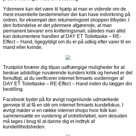
Ydermere kan det være til hjælp at man er vidende om de
mest essentielle bestemmelser der kan have indvirkning på
ordren, for eksempel den returneringsret shoppen tilbyder. I
den forbindelse er det ydermere afgørende, at man
permanent bevarer ens kvitteringsmail, således man altid
kan dokumentere handlen af DAY ET Toilettaske – RE-
Effect – Hand, ligegyldigt om du er på udkig efter varer til en
mand eller kvinde.
Trustpilot forærer dig tilpas uafhængige muligheder for at
beskue adskillige nuværende kunders kritik og herved er det
fornuftigt, at du verificerer internet firmaets vurderinger af
DAY ET Toilettaske – RE-Effect – Hand inden du lægger din
bestilling.
Facebook byder på for øvrigt nogenlunde udmærkede
genveje til at få en idé om internet firmaets kundefokus. I
øvrigt møder vi en række internet shops hvor folk kan
sammensætte en vurdering af ordreforløbet, som desuden
må tages i brug til at danne dig et indtryk af
kundetilfredsheden.