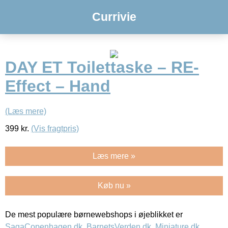
Currivie
DAY ET Toilettaske – RE-
Effect – Hand
(Læs mere)
399
kr.
(Vis fragtpris)
Læs mere »
Køb nu »
De mest populære børnewebshops i øjeblikket er
SagaCopenhagen.dk
,
BarnetsVerden.dk
,
Miniature.dk
,