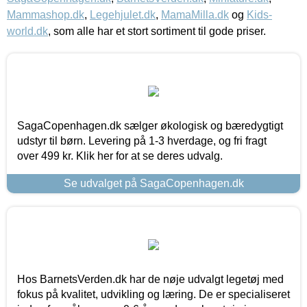
Mammashop.dk
,
Legehjulet.dk
,
MamaMilla.dk
og
Kids-
world.dk
, som alle har et stort sortiment til gode priser.
SagaCopenhagen.dk sælger økologisk og bæredygtigt
udstyr til børn. Levering på 1-3 hverdage, og fri fragt
over 499 kr. Klik her for at se deres udvalg.
Se udvalget på SagaCopenhagen.dk
Hos BarnetsVerden.dk har de nøje udvalgt legetøj med
fokus på kvalitet, udvikling og læring. De er specialiseret