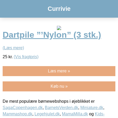
Currivie
Dartpile ”’Nylon” (3 stk.)
(Læs mere)
25
kr.
(Vis fragtpris)
Læs mere »
Køb nu »
De mest populære børnewebshops i øjeblikket er
SagaCopenhagen.dk
,
BarnetsVerden.dk
,
Miniature.dk
,
Mammashop.dk
,
Legehjulet.dk
,
MamaMilla.dk
og
Kids-