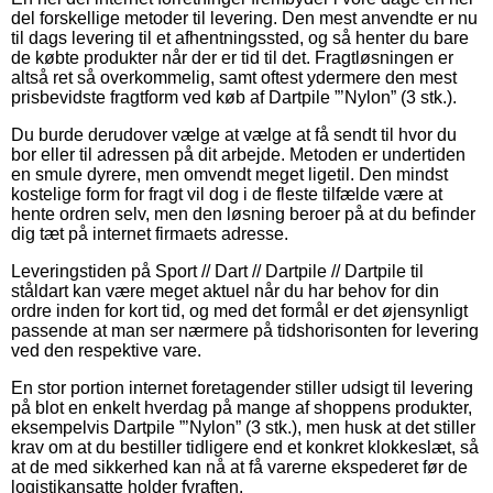
del forskellige metoder til levering. Den mest anvendte er nu
til dags levering til et afhentningssted, og så henter du bare
de købte produkter når der er tid til det. Fragtløsningen er
altså ret så overkommelig, samt oftest ydermere den mest
prisbevidste fragtform ved køb af Dartpile ”’Nylon” (3 stk.).
Du burde derudover vælge at vælge at få sendt til hvor du
bor eller til adressen på dit arbejde. Metoden er undertiden
en smule dyrere, men omvendt meget ligetil. Den mindst
kostelige form for fragt vil dog i de fleste tilfælde være at
hente ordren selv, men den løsning beroer på at du befinder
dig tæt på internet firmaets adresse.
Leveringstiden på Sport // Dart // Dartpile // Dartpile til
ståldart kan være meget aktuel når du har behov for din
ordre inden for kort tid, og med det formål er det øjensynligt
passende at man ser nærmere på tidshorisonten for levering
ved den respektive vare.
En stor portion internet foretagender stiller udsigt til levering
på blot en enkelt hverdag på mange af shoppens produkter,
eksempelvis Dartpile ”’Nylon” (3 stk.), men husk at det stiller
krav om at du bestiller tidligere end et konkret klokkeslæt, så
at de med sikkerhed kan nå at få varerne ekspederet før de
logistikansatte holder fyraften.