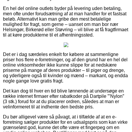
En hel del online outlets byder på levering uden betaling,
men ofte under forudsætning af at man handler for et fastsat
beløb. Alternativt kan man gribe den mest betalelige
mulighed for fragt, som gerne – uanset om man bor nær
Helsingør, Birkerød eller Støvring – vil blive at få fragtfirmaet
til at køre produkterne til et afhentningssted.
Det er i dag særdeles enkelt for købere at sammenligne
priser hos flere e-forretninger, og af den grund har en hel del
online virksomheder ikke kunne slippe for at nedskære
priserne på mange af deres produkter – til piger og drenge,
og yderligere også til kvinder og mænd – markant, og endda
nogle gange love gratis fragt.
Det kan dog til hver en tid blive lønnende at undersøge en
række internet firmaer efter rabatkoder på Dartpile ”’Nylon”
(3 stk.) forud for at du placerer ordren, således at man er
velinformeret til at indhente den bedste pris.
Du bør alligevel være så påvagt, at i tilfælde af at en e-
forretning sælger produkter for en udsalgspris som kan virke
grænseløst god, kunne det ofte være et fingerpeg om en