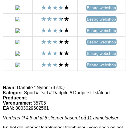
Besøg webshop
Besøg webshop
Besøg webshop
Besøg webshop
Besøg webshop
Besøg webshop
Navn:
Dartpile ”’Nylon” (3 stk.)
Kategori:
Sport // Dart // Dartpile // Dartpile til ståldart
Producent:
Varenummer:
35705
EAN:
8003029602561
Vurderet til
4.8
ud af 5 stjerner baseret på
11
anmeldelser
En hel del internet forretninger frembyder i vore dage en hel