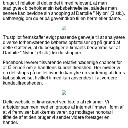
bruger. I relation til det er det tilmed relevant, at man
stadigvæk bibeholder sin købsbekræftelse, således man
senere kan bevidne sin shopping af Dartpile ”’Nylon” (3 stk.),
uafhængig om du er på gaveindkøb til en herre eller dame.
Trustpilot fremskaffer evigt passende genveje til at analysere
diverse forhenværende køberes opfattelser og på grund af
dette støtter vi, at du besigtiger e-firmaets bedømmelser af
Dartpile ”’Nylon” (3 stk.) før du shopper.
Facebook leverer tilsvarende relativt hæderlige chancer for
at få en idé om e-handlens kundetilfredshed. Her møder vi
en del shops på nettet hvor du kan ytre en vurdering af deres
købsoplevelse, hvilket tilmed kan anvendes til at vurdere
kundetilfredsheden.
Dette website er finansieret ved hjælp af reklamer. Vi
arbejder sammen med en gruppe af internet firmaer i form af
at vi fremviser butikkernes varer, og modtager honorar i
tilfælde af at den bruger vi sender videre foretager en
handel.