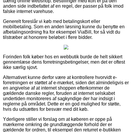
uærlig online webshop. Bestillinger med kort er på den
anden side indbefattet af en regel, der passer på folk imod
falske internet varehuse.
Generelt foreslår vi køb med betalingskort eller
mobilbetaling. Som en anden løsning kunne du benytte en
afbetalingsordning fra for eksempel ViaBill, for så vidt du
tilstræber at honorere beløbet i flere bidder.
Forinden folk køber hos en webbutik burde de helt sikkert
gennemlæse dens forretningsbetingelser, men det er oftest
ikke særlig sjovt.
Alternativet kunne derfor være at kontrollere hvorvidt e-
forretningen er støttet af e-mærket, siden det almindeligvis er
en angivelse af at internet shoppen efterkommer de
gældende danske regler, foruden at internet selskabet
undertiden monitoreres af sagkyndige der har indsigt i
reglerne på området. Dette er en god mulighed for støtte,
hvis du udsættes for besvær med dit køb.
Yderligere stiller vi forslag om at køberen er oppe på
mærkerne omkring de grundlæggende forhold der er
gældende for ordren, til eksempel den returret e-butikken