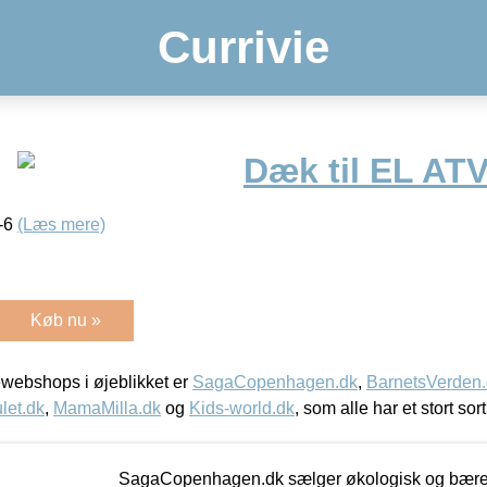
Currivie
Dæk til EL ATV
0-6
(Læs mere)
Køb nu »
webshops i øjeblikket er
SagaCopenhagen.dk
,
BarnetsVerden
let.dk
,
MamaMilla.dk
og
Kids-world.dk
, som alle har et stort sor
SagaCopenhagen.dk sælger økologisk og bæredyg