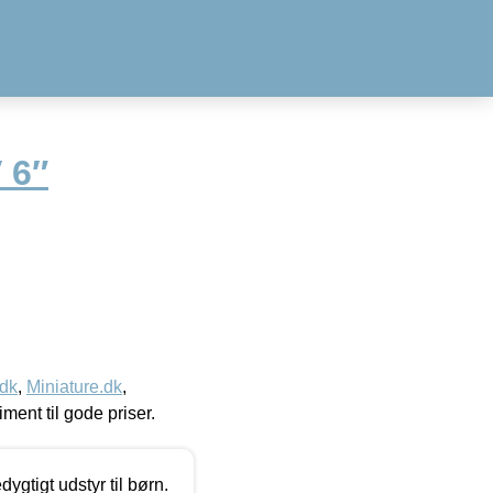
 6″
.dk
,
Miniature.dk
,
timent til gode priser.
tigt udstyr til børn.