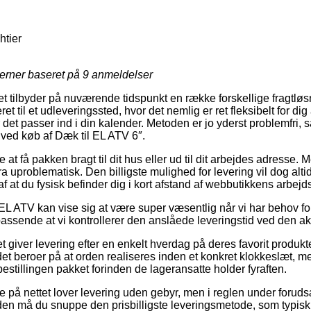
htier
jerner baseret på
9
anmeldelser
tet tilbyder på nuværende tidspunkt en række forskellige fragtlø
eret til et udleveringssted, hvor det nemlig er ret fleksibelt for d
 det passer ind i din kalender. Metoden er jo yderst problemfri, 
gt ved køb af Dæk til EL ATV 6″.
at få pakken bragt til dit hus eller ud til dit arbejdes adresse.
ra uproblematisk. Den billigste mulighed for levering vil dog alt
 at du fysisk befinder dig i kort afstand af webbutikkens arbejd
L ATV kan vise sig at være super væsentlig når vi har behov for 
passende at vi kontrollerer den anslåede leveringstid ved den ak
t giver levering efter en enkelt hverdag på deres favorit produk
t beroer på at orden realiseres inden et konkret klokkeslæt, me
bestillingen pakket forinden de lageransatte holder fyraften.
e på nettet lover levering uden gebyr, men i reglen under forud
den må du snuppe den prisbilligste leveringsmetode, som typisk