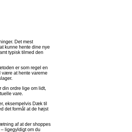
sninger. Det mest
ig at kunne hente dine nye
samt typisk tilmed den
 Metoden er som regel en
id være at hente varerne
slager.
din ordre lige om lidt,
tuelle vare.
ter, eksempelvis Dæk til
d det formål at de højst
sætning af at der shoppes
 – ligegyldigt om du