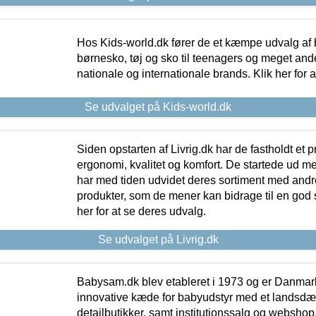
Hos Kids-world.dk fører de et kæmpe udvalg af b
børnesko, tøj og sko til teenagers og meget ande
nationale og internationale brands. Klik her for 
Se udvalget på Kids-world.dk
Siden opstarten af Livrig.dk har de fastholdt et 
ergonomi, kvalitet og komfort. De startede ud 
har med tiden udvidet deres sortiment med andr
produkter, som de mener kan bidrage til en god s
her for at se deres udvalg.
Se udvalget på Livrig.dk
Babysam.dk blev etableret i 1973 og er Danmar
innovative kæde for babyudstyr med et landsd
detailbutikker, samt institutionssalg og webshop. 