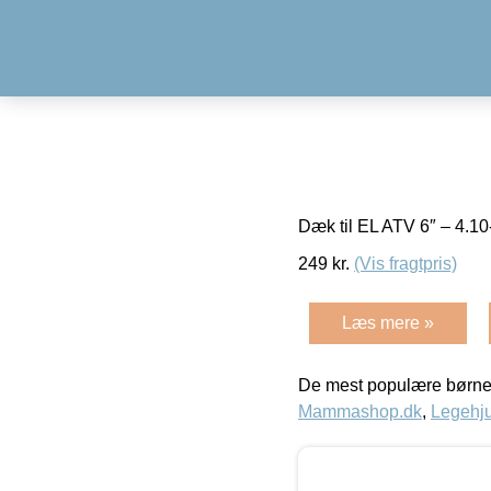
Dæk til EL ATV 6″ – 4.1
249
kr.
(Vis fragtpris)
Læs mere »
De mest populære børne
Mammashop.dk
,
Legehju