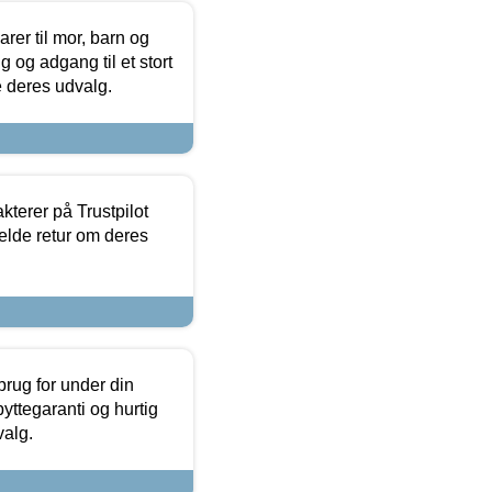
er til mor, barn og
 og adgang til et stort
se deres udvalg.
kterer på Trustpilot
elde retur om deres
brug for under din
yttegaranti og hurtig
valg.