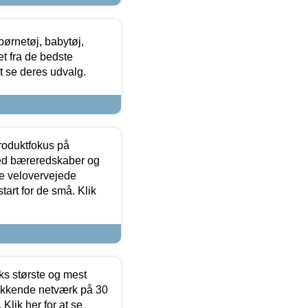
ørnetøj, babytøj,
t fra de bedste
at se deres udvalg.
produktfokus på
med bæreredskaber og
e velovervejede
tart for de små. Klik
ks største og mest
ækkende netværk på 30
Klik her for at se