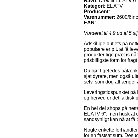
Navn:
Dæk til EL ATV 6″
Kategori:
EL ATV
Producent:
Varenummer:
2600/6inc
EAN:
Vurderet til
4.9
ud af 5 st
Adskillige outlets på net
populære er p.t. at få lev
produkter lige præcis når
prisbilligste form for fra
Du bør ligeledes påtænke 
sjat dyrere, men også ult
selv, som dog afhænger af
Leveringstidspunktet på E
og herved er det faktisk 
En hel del shops på nette
EL ATV 6″, men husk at de
sandsynligt kan nå at få 
Nogle enkelte forhandler
for en fastsat sum. Desu