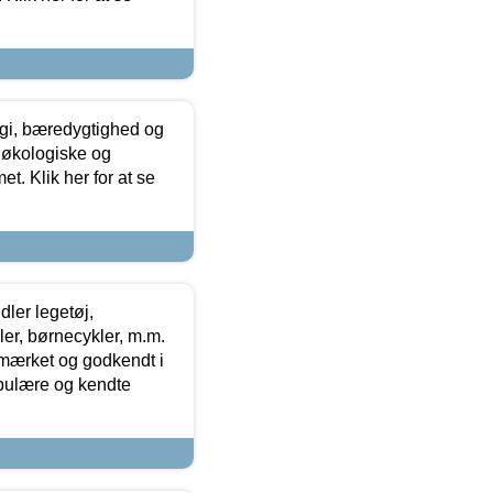
gi, bæredygtighed og
 økologiske og
t. Klik her for at se
ler legetøj,
r, børnecykler, m.m.
-mærket og godkendt i
opulære og kendte