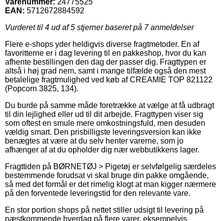
Varenummer:
24775525
EAN:
5712672884592
Vurderet til
4
ud af 5 stjerner baseret på
7
anmeldelser
Flere e-shops yder heldigvis diverse fragtmetoder. En af
favoritterne er i dag levering til en pakkeshop, hvor du kan
afhente bestillingen den dag der passer dig. Fragttypen er
altså i høj grad nem, samt i mange tilfælde også den mest
betalelige fragtmulighed ved køb af CREAMIE TOP 821122
(Popcorn 3825, 134).
Du burde på samme måde foretrække at vælge at få udbragt
til din lejlighed eller ud til dit arbejde. Fragttypen viser sig
som oftest en smule mere omkostningsfuld, men desuden
vældig smart. Den prisbilligste leveringsversion kan ikke
benægtes at være at du selv henter varerne, som jo
afhænger af at du opholder dig nær webbutikkens lager.
Fragttiden på BØRNETØJ > Pigetøj er selvfølgelig særdeles
bestemmende forudsat vi skal bruge din pakke omgående,
så med det formål er det rimelig klogt at man kigger nærmere
på den forventede leveringstid for den relevante vare.
En stor portion shops på nettet stiller udsigt til levering på
næstkommende hverdag på flere varer, eksempelvis