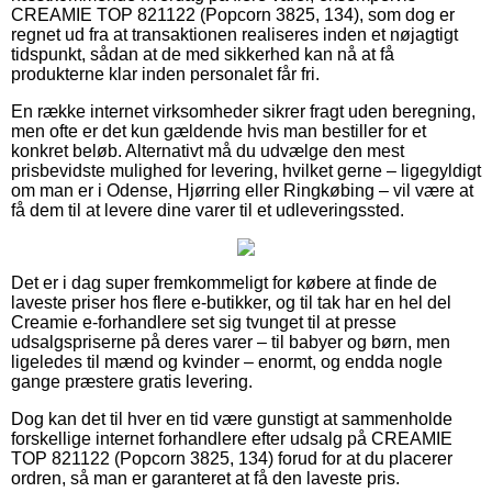
CREAMIE TOP 821122 (Popcorn 3825, 134), som dog er
regnet ud fra at transaktionen realiseres inden et nøjagtigt
tidspunkt, sådan at de med sikkerhed kan nå at få
produkterne klar inden personalet får fri.
En række internet virksomheder sikrer fragt uden beregning,
men ofte er det kun gældende hvis man bestiller for et
konkret beløb. Alternativt må du udvælge den mest
prisbevidste mulighed for levering, hvilket gerne – ligegyldigt
om man er i Odense, Hjørring eller Ringkøbing – vil være at
få dem til at levere dine varer til et udleveringssted.
Det er i dag super fremkommeligt for købere at finde de
laveste priser hos flere e-butikker, og til tak har en hel del
Creamie e-forhandlere set sig tvunget til at presse
udsalgspriserne på deres varer – til babyer og børn, men
ligeledes til mænd og kvinder – enormt, og endda nogle
gange præstere gratis levering.
Dog kan det til hver en tid være gunstigt at sammenholde
forskellige internet forhandlere efter udsalg på CREAMIE
TOP 821122 (Popcorn 3825, 134) forud for at du placerer
ordren, så man er garanteret at få den laveste pris.