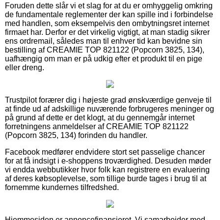
Foruden dette slår vi et slag for at du er omhyggelig omkring
de fundamentale reglementer der kan spille ind i forbindelse
med handlen, som eksempelvis den ombytningsret internet
firmaet har. Derfor er det virkelig vigtigt, at man stadig sikrer
ens ordremail, således man til enhver tid kan bevidne sin
bestilling af CREAMIE TOP 821122 (Popcorn 3825, 134),
uafhængig om man er på udkig efter et produkt til en pige
eller dreng.
Trustpilot forærer dig i højeste grad ønskværdige genveje til
at finde ud af adskillige nuværende forbrugeres meninger og
på grund af dette er det klogt, at du gennemgår internet
forretningens anmeldelser af CREAMIE TOP 821122
(Popcorn 3825, 134) forinden du handler.
Facebook medfører endvidere stort set passelige chancer
for at få indsigt i e-shoppens troværdighed. Desuden møder
vi endda webbutikker hvor folk kan registrere en evaluering
af deres købsoplevelse, som tillige burde tages i brug til at
fornemme kundernes tilfredshed.
Hjemmesiden er annoncefinansieret. Vi samarbejder med