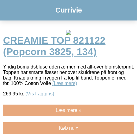
Currivie
CREAMIE TOP 821122
(Popcorn 3825, 134)
Yndig bomuldsbluse uden ærmer med all-over blomsterprint.
Toppen har smarte flæser henover skuldrene på front og
bag. Knaplukning i ryggen fra top til bund. Toppen er med
for. 100% Cotton Voile
(Læs mere)
269.95
kr.
(Vis fragtpris)
Læs mere »
Køb nu »