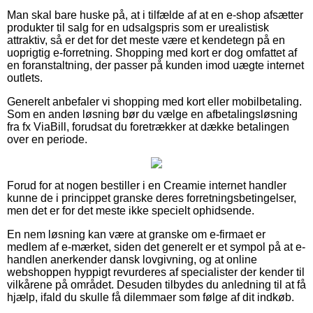
Man skal bare huske på, at i tilfælde af at en e-shop afsætter
produkter til salg for en udsalgspris som er urealistisk
attraktiv, så er det for det meste være et kendetegn på en
uoprigtig e-forretning. Shopping med kort er dog omfattet af
en foranstaltning, der passer på kunden imod uægte internet
outlets.
Generelt anbefaler vi shopping med kort eller mobilbetaling.
Som en anden løsning bør du vælge en afbetalingsløsning
fra fx ViaBill, forudsat du foretrækker at dække betalingen
over en periode.
Forud for at nogen bestiller i en Creamie internet handler
kunne de i princippet granske deres forretningsbetingelser,
men det er for det meste ikke specielt ophidsende.
En nem løsning kan være at granske om e-firmaet er
medlem af e-mærket, siden det generelt er et sympol på at e-
handlen anerkender dansk lovgivning, og at online
webshoppen hyppigt revurderes af specialister der kender til
vilkårene på området. Desuden tilbydes du anledning til at få
hjælp, ifald du skulle få dilemmaer som følge af dit indkøb.