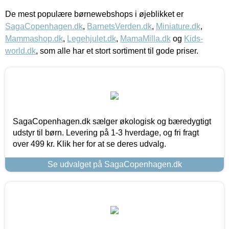
De mest populære børnewebshops i øjeblikket er
SagaCopenhagen.dk
,
BarnetsVerden.dk
,
Miniature.dk
,
Mammashop.dk
,
Legehjulet.dk
,
MamaMilla.dk
og
Kids-
world.dk
, som alle har et stort sortiment til gode priser.
SagaCopenhagen.dk sælger økologisk og bæredygtigt
udstyr til børn. Levering på 1-3 hverdage, og fri fragt
over 499 kr. Klik her for at se deres udvalg.
Se udvalget på SagaCopenhagen.dk