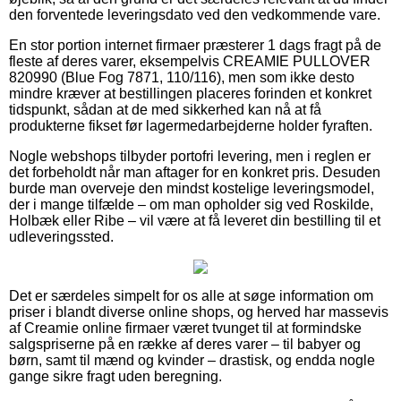
den forventede leveringsdato ved den vedkommende vare.
En stor portion internet firmaer præsterer 1 dags fragt på de
fleste af deres varer, eksempelvis CREAMIE PULLOVER
820990 (Blue Fog 7871, 110/116), men som ikke desto
mindre kræver at bestillingen placeres forinden et konkret
tidspunkt, sådan at de med sikkerhed kan nå at få
produkterne fikset før lagermedarbejderne holder fyraften.
Nogle webshops tilbyder portofri levering, men i reglen er
det forbeholdt når man aftager for en konkret pris. Desuden
burde man overveje den mindst kostelige leveringsmodel,
der i mange tilfælde – om man opholder sig ved Roskilde,
Holbæk eller Ribe – vil være at få leveret din bestilling til et
udleveringssted.
Det er særdeles simpelt for os alle at søge information om
priser i blandt diverse online shops, og herved har massevis
af Creamie online firmaer været tvunget til at formindske
salgspriserne på en række af deres varer – til babyer og
børn, samt til mænd og kvinder – drastisk, og endda nogle
gange sikre fragt uden beregning.