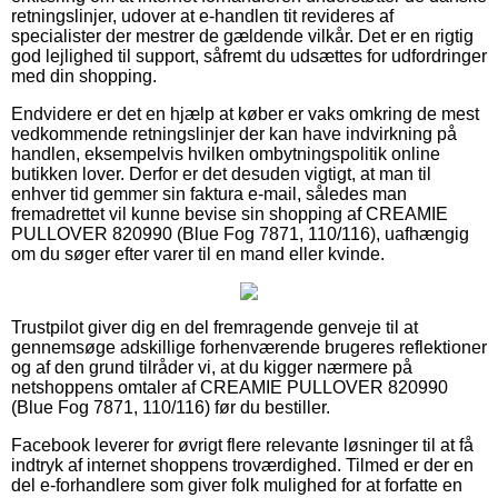
retningslinjer, udover at e-handlen tit revideres af
specialister der mestrer de gældende vilkår. Det er en rigtig
god lejlighed til support, såfremt du udsættes for udfordringer
med din shopping.
Endvidere er det en hjælp at køber er vaks omkring de mest
vedkommende retningslinjer der kan have indvirkning på
handlen, eksempelvis hvilken ombytningspolitik online
butikken lover. Derfor er det desuden vigtigt, at man til
enhver tid gemmer sin faktura e-mail, således man
fremadrettet vil kunne bevise sin shopping af CREAMIE
PULLOVER 820990 (Blue Fog 7871, 110/116), uafhængig
om du søger efter varer til en mand eller kvinde.
Trustpilot giver dig en del fremragende genveje til at
gennemsøge adskillige forhenværende brugeres reflektioner
og af den grund tilråder vi, at du kigger nærmere på
netshoppens omtaler af CREAMIE PULLOVER 820990
(Blue Fog 7871, 110/116) før du bestiller.
Facebook leverer for øvrigt flere relevante løsninger til at få
indtryk af internet shoppens troværdighed. Tilmed er der en
del e-forhandlere som giver folk mulighed for at forfatte en