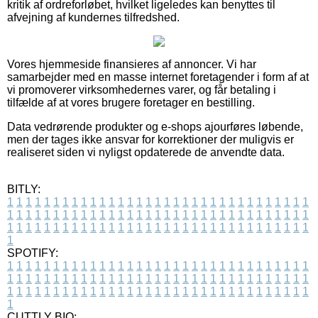
kritik af ordreforløbet, hvilket ligeledes kan benyttes til
afvejning af kundernes tilfredshed.
Vores hjemmeside finansieres af annoncer. Vi har
samarbejder med en masse internet foretagender i form af at
vi promoverer virksomhedernes varer, og får betaling i
tilfælde af at vores brugere foretager en bestilling.
Data vedrørende produkter og e-shops ajourføres løbende,
men der tages ikke ansvar for korrektioner der muligvis er
realiseret siden vi nyligst opdaterede de anvendte data.
BITLY:
1
1
1
1
1
1
1
1
1
1
1
1
1
1
1
1
1
1
1
1
1
1
1
1
1
1
1
1
1
1
1
1
1
1
1
1
1
1
1
1
1
1
1
1
1
1
1
1
1
1
1
1
1
1
1
1
1
1
1
1
1
1
1
1
1
1
1
1
1
1
1
1
1
1
1
1
1
1
1
1
1
1
1
1
1
1
1
1
1
1
1
1
1
1
1
1
1
1
1
1
SPOTIFY:
1
1
1
1
1
1
1
1
1
1
1
1
1
1
1
1
1
1
1
1
1
1
1
1
1
1
1
1
1
1
1
1
1
1
1
1
1
1
1
1
1
1
1
1
1
1
1
1
1
1
1
1
1
1
1
1
1
1
1
1
1
1
1
1
1
1
1
1
1
1
1
1
1
1
1
1
1
1
1
1
1
1
1
1
1
1
1
1
1
1
1
1
1
1
1
1
1
1
1
1
CUTTLY BIO: