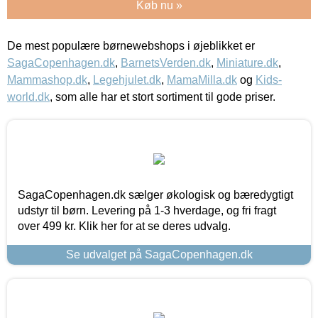
Køb nu »
De mest populære børnewebshops i øjeblikket er
SagaCopenhagen.dk
,
BarnetsVerden.dk
,
Miniature.dk
,
Mammashop.dk
,
Legehjulet.dk
,
MamaMilla.dk
og
Kids-
world.dk
, som alle har et stort sortiment til gode priser.
SagaCopenhagen.dk sælger økologisk og bæredygtigt
udstyr til børn. Levering på 1-3 hverdage, og fri fragt
over 499 kr. Klik her for at se deres udvalg.
Se udvalget på SagaCopenhagen.dk