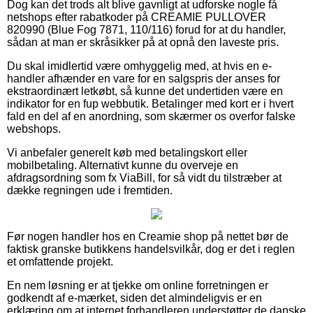
Dog kan det trods alt blive gavnligt at udforske nogle få
netshops efter rabatkoder på CREAMIE PULLOVER
820990 (Blue Fog 7871, 110/116) forud for at du handler,
sådan at man er skråsikker på at opnå den laveste pris.
Du skal imidlertid være omhyggelig med, at hvis en e-
handler afhænder en vare for en salgspris der anses for
ekstraordinært letkøbt, så kunne det undertiden være en
indikator for en fup webbutik. Betalinger med kort er i hvert
fald en del af en anordning, som skærmer os overfor falske
webshops.
Vi anbefaler generelt køb med betalingskort eller
mobilbetaling. Alternativt kunne du overveje en
afdragsordning som fx ViaBill, for så vidt du tilstræber at
dække regningen ude i fremtiden.
Før nogen handler hos en Creamie shop på nettet bør de
faktisk granske butikkens handelsvilkår, dog er det i reglen
et omfattende projekt.
En nem løsning er at tjekke om online forretningen er
godkendt af e-mærket, siden det almindeligvis er en
erklæring om at internet forhandleren understøtter de danske