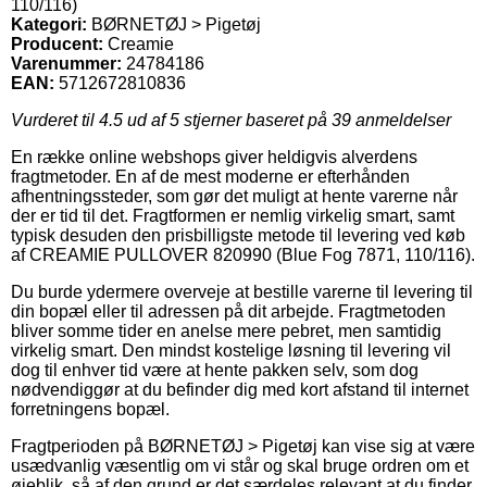
110/116)
Kategori:
BØRNETØJ > Pigetøj
Producent:
Creamie
Varenummer:
24784186
EAN:
5712672810836
Vurderet til
4.5
ud af 5 stjerner baseret på
39
anmeldelser
En række online webshops giver heldigvis alverdens
fragtmetoder. En af de mest moderne er efterhånden
afhentningssteder, som gør det muligt at hente varerne når
der er tid til det. Fragtformen er nemlig virkelig smart, samt
typisk desuden den prisbilligste metode til levering ved køb
af CREAMIE PULLOVER 820990 (Blue Fog 7871, 110/116).
Du burde ydermere overveje at bestille varerne til levering til
din bopæl eller til adressen på dit arbejde. Fragtmetoden
bliver somme tider en anelse mere pebret, men samtidig
virkelig smart. Den mindst kostelige løsning til levering vil
dog til enhver tid være at hente pakken selv, som dog
nødvendiggør at du befinder dig med kort afstand til internet
forretningens bopæl.
Fragtperioden på BØRNETØJ > Pigetøj kan vise sig at være
usædvanlig væsentlig om vi står og skal bruge ordren om et
øjeblik, så af den grund er det særdeles relevant at du finder