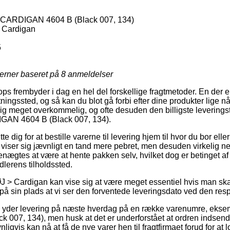
RDIGAN 4604 B (Black 007, 134)
Cardigan
5
jerner baseret på
8
anmeldelser
ops frembyder i dag en hel del forskellige fragtmetoder. En der e
tningssted, og så kan du blot gå forbi efter dine produkter lige nå
g meget overkommelig, og ofte desuden den billigste leverings
N 4604 B (Black 007, 134).
dig for at bestille varerne til levering hjem til hvor du bor elle
 viser sig jævnligt en tand mere pebret, men desuden virkelig n
nægtes at være at hente pakken selv, hvilket dog er betinget af 
dlerens tilholdssted.
> Cardigan kan vise sig at være meget essentiel hvis man skal
 på sin plads at vi ser den forventede leveringsdato ved den resp
ets yder levering på næste hverdag på en række varenumre, e
07, 134), men husk at det er underforstået at ordren indsende
igvis kan nå at få de nye varer hen til fragtfirmaet forud for at lo