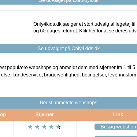
Se udvalget på Eurotoys.dk
Only4kids.dk sælger et stort udvalg af legetøj til
og 60 dages returret. Klik her for at se deres udv
Se udvalget på Only4kids.dk
t populære webshops og anmeldt dem med stjerner fra 1 til 5 ud
rrelse, kundeservice, brugervenlighed, betingelser, leveringsfor
Bedst anmeldte webshops
op
Stjerner
Link
Besøg webshop