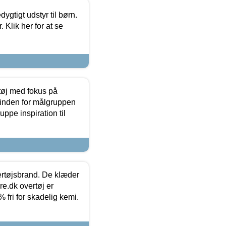
tigt udstyr til børn.
 Klik her for at se
tøj med fokus på
t inden for målgruppen
ppe inspiration til
vertøjsbrand. De klæder
ure.dk overtøj er
fri for skadelig kemi.