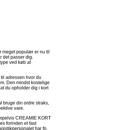
r meget populær er nu til
r det passer dig.
type ved køb af
r til adressen hvor du
em. Den mindst kostelige
at du opholder dig i kort
 bruge din ordre straks,
ektive vare.
ksempelvis CREAMIE KORT
s forinden et fast
gistikpersonalet har fri.