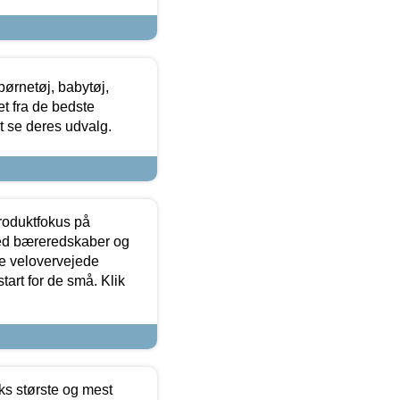
ørnetøj, babytøj,
t fra de bedste
at se deres udvalg.
produktfokus på
med bæreredskaber og
e velovervejede
tart for de små. Klik
ks største og mest