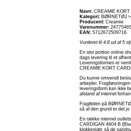
Navn:
CREAMIE KORT CA
Kategori:
BØRNETØJ > 
Producent:
Creamie
Varenummer:
2477546
EAN:
5712672509716
Vurderet til
4.8
ud af 5 st
En stor portion online sh
dags levering til et afhen
Leveringsformen er nemli
CREAMIE KORT CARDIGA
Du kunne omvendt beslutte 
arbejder. Fragtløsningen
leveringsform kan ikke be
afstand af internet forhan
Fragttiden på BØRNETØJ 
så af den grund er det jo
En række internet outl
CARDIGAN 4604 B (Black 0
klokkeslæt, så de sandsynl