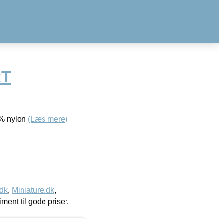
RT
0% nylon
(Læs mere)
.dk
,
Miniature.dk
,
timent til gode priser.