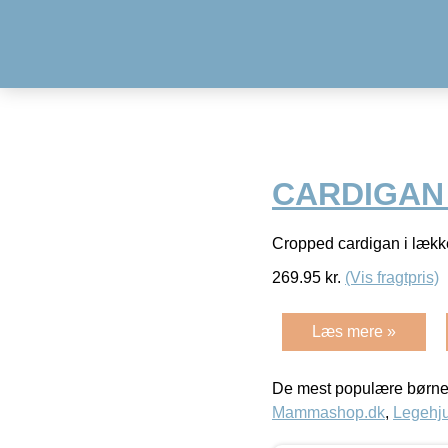
CARDIGAN 4
Cropped cardigan i lækk
269.95
kr.
(Vis fragtpris)
Læs mere »
De mest populære børne
Mammashop.dk
,
Legehju