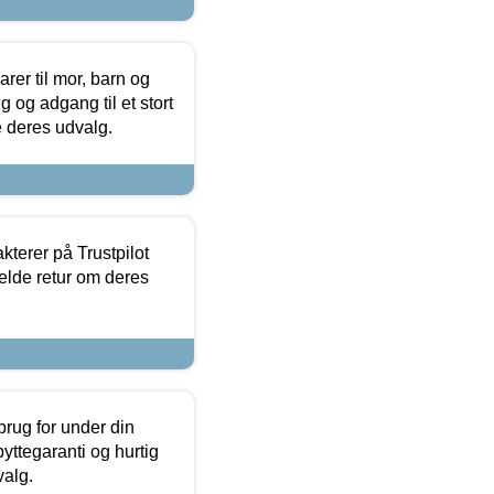
er til mor, barn og
 og adgang til et stort
se deres udvalg.
kterer på Trustpilot
elde retur om deres
brug for under din
yttegaranti og hurtig
valg.