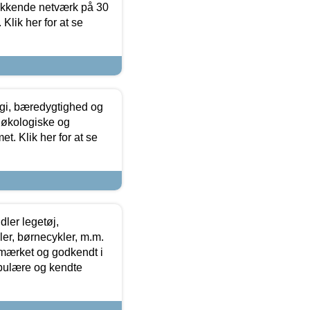
ækkende netværk på 30
Klik her for at se
gi, bæredygtighed og
 økologiske og
t. Klik her for at se
ler legetøj,
r, børnecykler, m.m.
-mærket og godkendt i
opulære og kendte