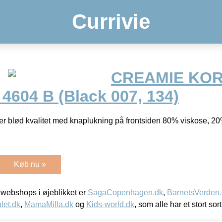
Currivie
CREAMIE KO
604 B (Black 007, 134)
er blød kvalitet med knaplukning på frontsiden 80% viskose, 2
Køb nu »
webshops i øjeblikket er
SagaCopenhagen.dk
,
BarnetsVerden
let.dk
,
MamaMilla.dk
og
Kids-world.dk
, som alle har et stort sor