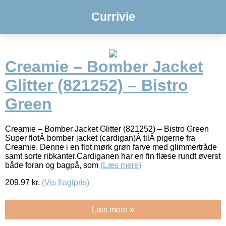
Currivie
Creamie – Bomber Jacket
Glitter (821252) – Bistro
Green
Creamie – Bomber Jacket Glitter (821252) – Bistro Green
Super flotÂ bomber jacket (cardigan)Â tilÂ pigerne fra
Creamie. Denne i en flot mørk grøn farve med glimmertråde
samt sorte ribkanter.Cardiganen har en fin flæse rundt øverst
både foran og bagpå, som
(Læs mere)
209.97
kr.
(Vis fragtpris)
Læs mere »