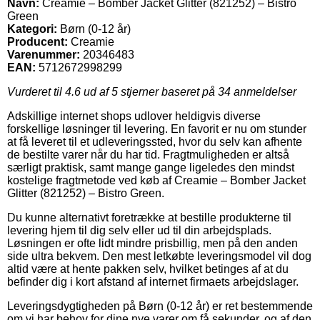
Navn:
Creamie – Bomber Jacket Glitter (821252) – Bistro
Green
Kategori:
Børn (0-12 år)
Producent:
Creamie
Varenummer:
20346483
EAN:
5712672998299
Vurderet til
4.6
ud af 5 stjerner baseret på
34
anmeldelser
Adskillige internet shops udlover heldigvis diverse
forskellige løsninger til levering. En favorit er nu om stunder
at få leveret til et udleveringssted, hvor du selv kan afhente
de bestilte varer når du har tid. Fragtmuligheden er altså
særligt praktisk, samt mange gange ligeledes den mindst
kostelige fragtmetode ved køb af Creamie – Bomber Jacket
Glitter (821252) – Bistro Green.
Du kunne alternativt foretrække at bestille produkterne til
levering hjem til dig selv eller ud til din arbejdsplads.
Løsningen er ofte lidt mindre prisbillig, men på den anden
side ultra bekvem. Den mest letkøbte leveringsmodel vil dog
altid være at hente pakken selv, hvilket betinges af at du
befinder dig i kort afstand af internet firmaets arbejdslager.
Leveringsdygtigheden på Børn (0-12 år) er ret bestemmende
om vi har behov for dine nye varer om få sekunder, og af den