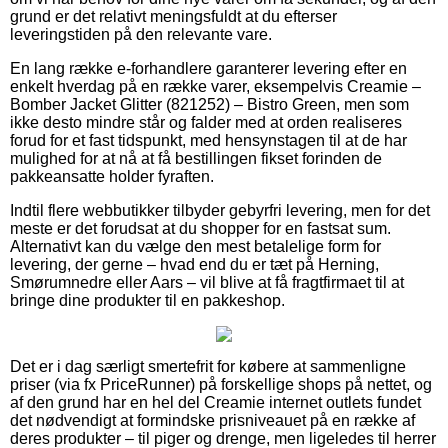
grund er det relativt meningsfuldt at du efterser
leveringstiden på den relevante vare.
En lang række e-forhandlere garanterer levering efter en
enkelt hverdag på en række varer, eksempelvis Creamie –
Bomber Jacket Glitter (821252) – Bistro Green, men som
ikke desto mindre står og falder med at orden realiseres
forud for et fast tidspunkt, med hensynstagen til at de har
mulighed for at nå at få bestillingen fikset forinden de
pakkeansatte holder fyraften.
Indtil flere webbutikker tilbyder gebyrfri levering, men for det
meste er det forudsat at du shopper for en fastsat sum.
Alternativt kan du vælge den mest betalelige form for
levering, der gerne – hvad end du er tæt på Herning,
Smørumnedre eller Aars – vil blive at få fragtfirmaet til at
bringe dine produkter til en pakkeshop.
Det er i dag særligt smertefrit for købere at sammenligne
priser (via fx PriceRunner) på forskellige shops på nettet, og
af den grund har en hel del Creamie internet outlets fundet
det nødvendigt at formindske prisniveauet på en række af
deres produkter – til piger og drenge, men ligeledes til herrer