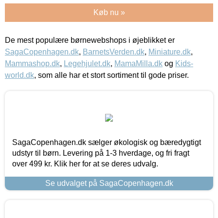
Køb nu »
De mest populære børnewebshops i øjeblikket er
SagaCopenhagen.dk
,
BarnetsVerden.dk
,
Miniature.dk
,
Mammashop.dk
,
Legehjulet.dk
,
MamaMilla.dk
og
Kids-
world.dk
, som alle har et stort sortiment til gode priser.
SagaCopenhagen.dk sælger økologisk og bæredygtigt
udstyr til børn. Levering på 1-3 hverdage, og fri fragt
over 499 kr. Klik her for at se deres udvalg.
Se udvalget på SagaCopenhagen.dk