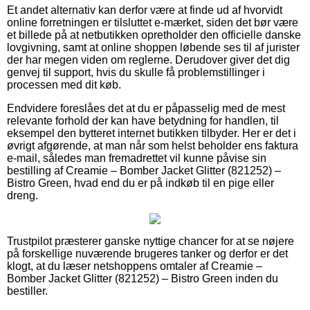
Et andet alternativ kan derfor være at finde ud af hvorvidt
online forretningen er tilsluttet e-mærket, siden det bør være
et billede på at netbutikken opretholder den officielle danske
lovgivning, samt at online shoppen løbende ses til af jurister
der har megen viden om reglerne. Derudover giver det dig
genvej til support, hvis du skulle få problemstillinger i
processen med dit køb.
Endvidere foreslåes det at du er påpasselig med de mest
relevante forhold der kan have betydning for handlen, til
eksempel den bytteret internet butikken tilbyder. Her er det i
øvrigt afgørende, at man når som helst beholder ens faktura
e-mail, således man fremadrettet vil kunne påvise sin
bestilling af Creamie – Bomber Jacket Glitter (821252) –
Bistro Green, hvad end du er på indkøb til en pige eller
dreng.
Trustpilot præsterer ganske nyttige chancer for at se nøjere
på forskellige nuværende brugeres tanker og derfor er det
klogt, at du læser netshoppens omtaler af Creamie –
Bomber Jacket Glitter (821252) – Bistro Green inden du
bestiller.