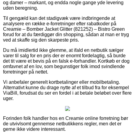
og damer – markant, og endda nogle gange yde levering
uden beregning.
Til gengæld kan det stadigvæk være indbringende at
analysere en række e-forretninger efter rabatkoder på
Creamie – Bomber Jacket Glitter (821252) – Bistro Green
forud for at du færdiggør din shopping, sådan at man er tryg
ved at skaffe sig den skarpeste pris.
Du må imidlertid ikke glemme, at ifald en netbutik sælger
varer til salg for en pris der er enormt fordelagtig, så burde
det tit være et bevis på en falsk e-forhandler. Kortkøb er dog
omfavnet af en lov, som begunstiger folk imod svindlende
forretninger på nettet.
Vi anbefaler generelt kortbetalinger eller mobilbetaling.
Alternativt kunne du drage nytte af et tilbud fra for eksempel
ViaBill, forudsat du ser en fordel i at betale beløbet over flere
uger.
Forinden folk handler hos en Creamie online forretning bør
de utvivlsomt gennemse netbutikkens regler, men det er
gerne ikke videre interessant.