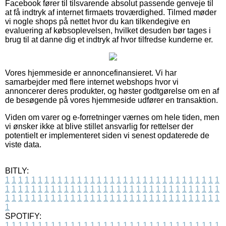
Facebook fører til tilsvarende absolut passende genveje til
at få indtryk af internet firmaets troværdighed. Tilmed møder
vi nogle shops på nettet hvor du kan tilkendegive en
evaluering af købsoplevelsen, hvilket desuden bør tages i
brug til at danne dig et indtryk af hvor tilfredse kunderne er.
Vores hjemmeside er annoncefinansieret. Vi har
samarbejder med flere internet webshops hvor vi
annoncerer deres produkter, og høster godtgørelse om en af
de besøgende på vores hjemmeside udfører en transaktion.
Viden om varer og e-forretninger værnes om hele tiden, men
vi ønsker ikke at blive stillet ansvarlig for rettelser der
potentielt er implementeret siden vi senest opdaterede de
viste data.
BITLY:
1
1
1
1
1
1
1
1
1
1
1
1
1
1
1
1
1
1
1
1
1
1
1
1
1
1
1
1
1
1
1
1
1
1
1
1
1
1
1
1
1
1
1
1
1
1
1
1
1
1
1
1
1
1
1
1
1
1
1
1
1
1
1
1
1
1
1
1
1
1
1
1
1
1
1
1
1
1
1
1
1
1
1
1
1
1
1
1
1
1
1
1
1
1
1
1
1
1
1
1
SPOTIFY:
1
1
1
1
1
1
1
1
1
1
1
1
1
1
1
1
1
1
1
1
1
1
1
1
1
1
1
1
1
1
1
1
1