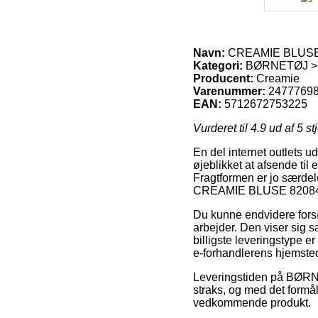
Navn:
CREAMIE BLUSE 8
Kategori:
BØRNETØJ > 
Producent:
Creamie
Varenummer:
2477769
EAN:
5712672753225
Vurderet til
4.9
ud af 5 st
En del internet outlets u
øjeblikket at afsende til 
Fragtformen er jo særdel
CREAMIE BLUSE 820849 
Du kunne endvidere forsøge
arbejder. Den viser sig
billigste leveringstype er
e-forhandlerens hjemste
Leveringstiden på BØRNET
straks, og med det formål 
vedkommende produkt.