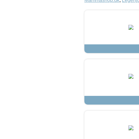
Mammashop.dk
,
Legehju