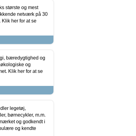
ks største og mest
ækkende netværk på 30
Klik her for at se
gi, bæredygtighed og
 økologiske og
t. Klik her for at se
ler legetøj,
r, børnecykler, m.m.
-mærket og godkendt i
opulære og kendte