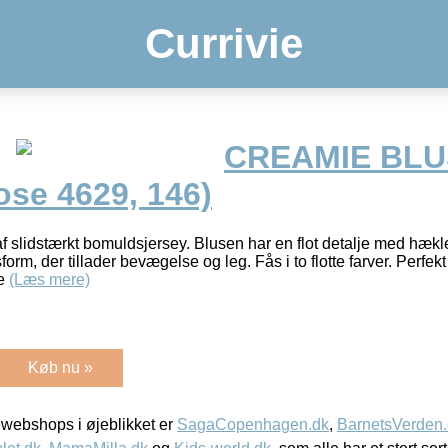
Currivie
CREAMIE BLU
ose 4629, 146)
af slidstærkt bomuldsjersey. Blusen har en flot detalje med hæk
orm, der tillader bevægelse og leg. Fås i to flotte farver. Perfek
ne
(Læs mere)
Køb nu »
webshops i øjeblikket er
SagaCopenhagen.dk
,
BarnetsVerden