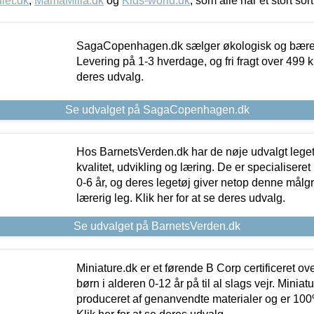
let.dk
,
MamaMilla.dk
og
Kids-world.dk
, som alle har et stort sor
SagaCopenhagen.dk sælger økologisk og bæredyg
Levering på 1-3 hverdage, og fri fragt over 499 kr.
deres udvalg.
Se udvalget på SagaCopenhagen.dk
Hos BarnetsVerden.dk har de nøje udvalgt lege
kvalitet, udvikling og læring. De er specialisere
0-6 år, og deres legetøj giver netop denne målgru
lærerig leg. Klik her for at se deres udvalg.
Se udvalget på BarnetsVerden.dk
Miniature.dk er et førende B Corp certificeret o
børn i alderen 0-12 år på til al slags vejr. Miniat
produceret af genanvendte materialer og er 100% 