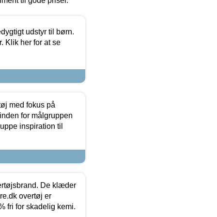
timent til gode priser.
tigt udstyr til børn.
 Klik her for at se
tøj med fokus på
t inden for målgruppen
ppe inspiration til
vertøjsbrand. De klæder
ure.dk overtøj er
fri for skadelig kemi.