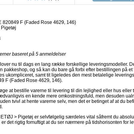
20849 F (Faded Rose 4629, 146)
Pigetøj
8
jerner baseret på
5
anmeldelser
dlover nu til dags en lang række forskellige leveringsmodeller. D
en pakkeshop, og så kan du bare gå forbi efter bestillingen på et v
es ukompliceret, samt tit ligeledes den mest betalelige leverin
F (Faded Rose 4629, 146).
 at bestille varerne til levering til din lejlighed eller hus eller
 sædvanligvis en kende mere omkostningsfuld, men desuden ualm
 uden tvivl at hente varerne selv, men det er betinget af at du befi
d.
ØJ > Pigetøj er selvfølgelig særdeles vital såfremt du absolut
er det rigtig fornuftigt at du ser nærmere på tidshorisonten for le