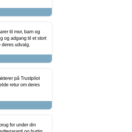
er til mor, barn og
 og adgang til et stort
se deres udvalg.
kterer på Trustpilot
elde retur om deres
brug for under din
yttegaranti og hurtig