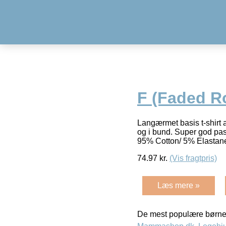
F (Faded R
Langærmet basis t-shirt 
og i bund. Super god pasf
95% Cotton/ 5% Elasta
74.97
kr.
(Vis fragtpris)
Læs mere »
De mest populære børne