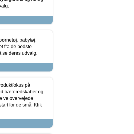
valg.
ørnetøj, babytøj,
t fra de bedste
at se deres udvalg.
produktfokus på
med bæreredskaber og
e velovervejede
tart for de små. Klik