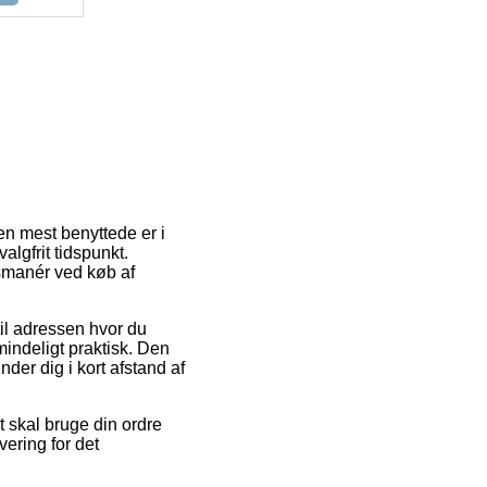
en mest benyttede er i
algfrit tidspunkt.
gsmanér ved køb af
 til adressen hvor du
indeligt praktisk. Den
nder dig i kort afstand af
 skal bruge din ordre
vering for det