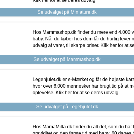
Klik her for at se deres udvalg.
Se udvalget på Miniature.dk
Hos Mammashop.dk finder du mere end 4.000 var
baby. Når du køber hos dem får du hurtig levering
udvalg af varer, til skarpe priser. Klik her for at 
Se udvalget på Mammashop.dk
Legehjulet.dk er e-Mærket og får de højeste kara
hvor over 6.000 mennesker har brugt tid på at m
oplevelse. Klik her for at se deres udvalg.
Se udvalget på Legehjulet.dk
Hos MamaMilla.dk finder du alt det, som du har 
graviditet og den første tid med baby. 60 dages b