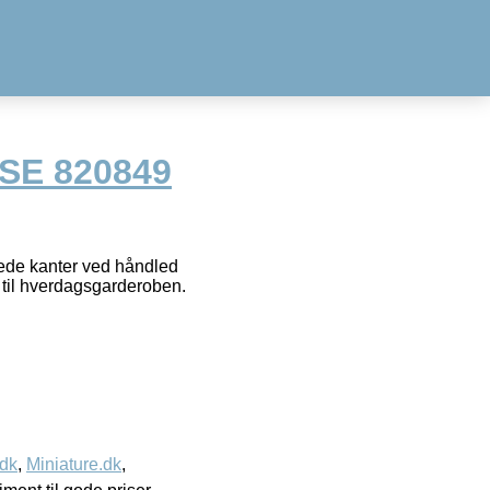
SE 820849
lede kanter ved håndled
t til hverdagsgarderoben.
.dk
,
Miniature.dk
,