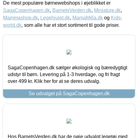
De mest populære børnewebshops i øjeblikket er
SagaCopenhagen.dk
,
BarnetsVerden.dk
,
Miniature.dk
,
Mammashop.dk
,
Legehjulet.dk
,
MamaMilla.dk
og
Kids-
world.dk
, som alle har et stort sortiment til gode priser.
SagaCopenhagen.dk sælger økologisk og bæredygtigt
udstyr til børn. Levering på 1-3 hverdage, og fri fragt
over 499 kr. Klik her for at se deres udvalg.
Se udvalget på SagaCopenhagen.dk
Hos BarnetsVerden.dk har de nøje udvalgt legetøj med