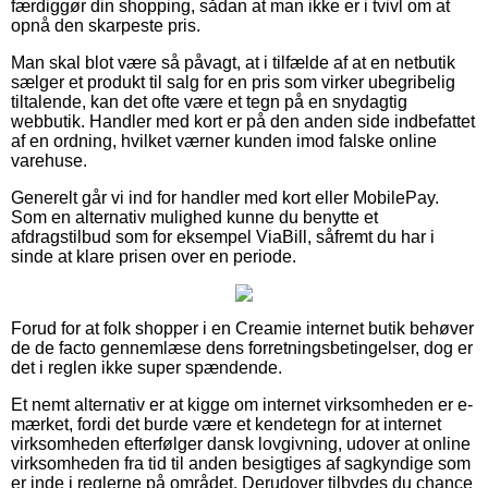
færdiggør din shopping, sådan at man ikke er i tvivl om at
opnå den skarpeste pris.
Man skal blot være så påvagt, at i tilfælde af at en netbutik
sælger et produkt til salg for en pris som virker ubegribelig
tiltalende, kan det ofte være et tegn på en snydagtig
webbutik. Handler med kort er på den anden side indbefattet
af en ordning, hvilket værner kunden imod falske online
varehuse.
Generelt går vi ind for handler med kort eller MobilePay.
Som en alternativ mulighed kunne du benytte et
afdragstilbud som for eksempel ViaBill, såfremt du har i
sinde at klare prisen over en periode.
Forud for at folk shopper i en Creamie internet butik behøver
de de facto gennemlæse dens forretningsbetingelser, dog er
det i reglen ikke super spændende.
Et nemt alternativ er at kigge om internet virksomheden er e-
mærket, fordi det burde være et kendetegn for at internet
virksomheden efterfølger dansk lovgivning, udover at online
virksomheden fra tid til anden besigtiges af sagkyndige som
er inde i reglerne på området. Derudover tilbydes du chance