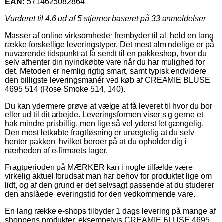
EAN:
5714625082864
Vurderet til
4.6
ud af 5 stjerner baseret på
33
anmeldelser
Masser af online virksomheder frembyder til alt held en lang
række forskellige leveringstyper. Det mest almindelige er på
nuværende tidspunkt at få sendt til en pakkeshop, hvor du
selv afhenter din nyindkøbte vare når du har mulighed for
det. Metoden er nemlig rigtig smart, samt typisk endvidere
den billigste leveringsmanér ved køb af CREAMIE BLUSE
4695 514 (Rose Smoke 514, 140).
Du kan ydermere prøve at vælge at få leveret til hvor du bor
eller ud til dit arbejde. Leveringsformen viser sig gerne et
hak mindre prisbillig, men lige så vel yderst let gængelig.
Den mest letkøbte fragtløsning er unægtelig at du selv
henter pakken, hvilket beroer på at du opholder dig i
nærheden af e-firmaets lager.
Fragtperioden på MÆRKER kan i nogle tilfælde være
virkelig aktuel forudsat man har behov for produktet lige om
lidt, og af den grund er det selvsagt passende at du studerer
den anslåede leveringstid for den vedkommende vare.
En lang række e-shops tilbyder 1 dags levering på mange af
shoppens produkter, eksempelvis CREAMIE BLUSE 4695