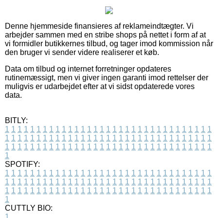
Denne hjemmeside finansieres af reklameindtægter. Vi
arbejder sammen med en stribe shops på nettet i form af at
vi formidler butikkernes tilbud, og tager imod kommission når
den bruger vi sender videre realiserer et køb.
Data om tilbud og internet forretninger opdateres
rutinemæssigt, men vi giver ingen garanti imod rettelser der
muligvis er udarbejdet efter at vi sidst opdaterede vores
data.
BITLY:
1
1
1
1
1
1
1
1
1
1
1
1
1
1
1
1
1
1
1
1
1
1
1
1
1
1
1
1
1
1
1
1
1
1
1
1
1
1
1
1
1
1
1
1
1
1
1
1
1
1
1
1
1
1
1
1
1
1
1
1
1
1
1
1
1
1
1
1
1
1
1
1
1
1
1
1
1
1
1
1
1
1
1
1
1
1
1
1
1
1
1
1
1
1
1
1
1
1
1
1
SPOTIFY:
1
1
1
1
1
1
1
1
1
1
1
1
1
1
1
1
1
1
1
1
1
1
1
1
1
1
1
1
1
1
1
1
1
1
1
1
1
1
1
1
1
1
1
1
1
1
1
1
1
1
1
1
1
1
1
1
1
1
1
1
1
1
1
1
1
1
1
1
1
1
1
1
1
1
1
1
1
1
1
1
1
1
1
1
1
1
1
1
1
1
1
1
1
1
1
1
1
1
1
1
CUTTLY BIO:
1