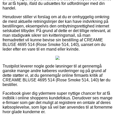
for at få hjælp, ifald du udsættes for udfordringer med din
handel.
Herudover stiller vi forslag om at du er omhyggelig omkring
de mest aktuelle retningslinjer der kan have indvirkning på
bestillingen, eksempelvis den ombytningsrettighed internet
selskabet tilbyder. På grund af dette er det tillige relevant, at
man stadigvæk sikrer sin kvitteringsmail, så man
fremadrettet vil kunne bevise sin bestilling af CREAMIE
BLUSE 4695 514 (Rose Smoke 514, 140), uanset om du
leder efter en vare til en mand eller kvinde.
Trustpilot leverer nogle gode løsninger til at gennemgå
ganske mange andre køberes vurderinger og på grund af
dette støtter vi, at du gennemgår online firmaets kritik af
CREAMIE BLUSE 4695 514 (Rose Smoke 514, 140) før du
bestiller.
Facebook giver dig ydermere super nyttige chancer for at få
indblik i online shoppens kundefokus. Derudover ses mange
e-firmaer som gør det muligt at registrere en omtale af deres
købsoplevelse, som lige så vel bør anvendes til at fornemme
hvor glade kunderne er.