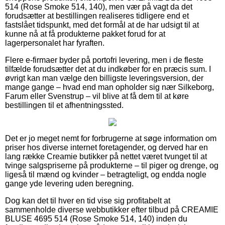
514 (Rose Smoke 514, 140), men vær på vagt da det
forudsætter at bestillingen realiseres tidligere end et
fastslået tidspunkt, med det formål at de har udsigt til at
kunne nå at få produkterne pakket forud for at
lagerpersonalet har fyraften.
Flere e-firmaer byder på portofri levering, men i de fleste
tilfælde forudsætter det at du indkøber for en præcis sum. I
øvrigt kan man vælge den billigste leveringsversion, der
mange gange – hvad end man opholder sig nær Silkeborg,
Farum eller Svenstrup – vil blive at få dem til at køre
bestillingen til et afhentningssted.
Det er jo meget nemt for forbrugerne at søge information om
priser hos diverse internet foretagender, og derved har en
lang række Creamie butikker på nettet været tvunget til at
tvinge salgspriserne på produkterne – til piger og drenge, og
ligeså til mænd og kvinder – betragteligt, og endda nogle
gange yde levering uden beregning.
Dog kan det til hver en tid vise sig profitabelt at
sammenholde diverse webbutikker efter tilbud på CREAMIE
BLUSE 4695 514 (Rose Smoke 514, 140) inden du