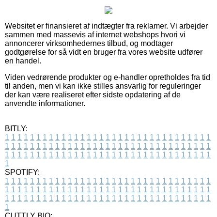
Websitet er finansieret af indtægter fra reklamer. Vi arbejder
sammen med massevis af internet webshops hvori vi
annoncerer virksomhedernes tilbud, og modtager
godtgørelse for så vidt en bruger fra vores website udfører
en handel.
Viden vedrørende produkter og e-handler opretholdes fra tid
til anden, men vi kan ikke stilles ansvarlig for reguleringer
der kan være realiseret efter sidste opdatering af de
anvendte informationer.
BITLY:
1
1
1
1
1
1
1
1
1
1
1
1
1
1
1
1
1
1
1
1
1
1
1
1
1
1
1
1
1
1
1
1
1
1
1
1
1
1
1
1
1
1
1
1
1
1
1
1
1
1
1
1
1
1
1
1
1
1
1
1
1
1
1
1
1
1
1
1
1
1
1
1
1
1
1
1
1
1
1
1
1
1
1
1
1
1
1
1
1
1
1
1
1
1
1
1
1
1
1
1
SPOTIFY:
1
1
1
1
1
1
1
1
1
1
1
1
1
1
1
1
1
1
1
1
1
1
1
1
1
1
1
1
1
1
1
1
1
1
1
1
1
1
1
1
1
1
1
1
1
1
1
1
1
1
1
1
1
1
1
1
1
1
1
1
1
1
1
1
1
1
1
1
1
1
1
1
1
1
1
1
1
1
1
1
1
1
1
1
1
1
1
1
1
1
1
1
1
1
1
1
1
1
1
1
CUTTLY BIO: