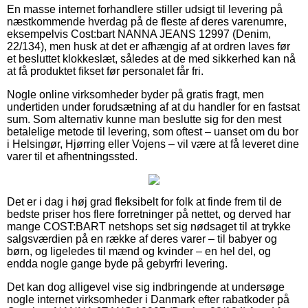
En masse internet forhandlere stiller udsigt til levering på
næstkommende hverdag på de fleste af deres varenumre,
eksempelvis Cost:bart NANNA JEANS 12997 (Denim,
22/134), men husk at det er afhængig af at ordren laves før
et besluttet klokkeslæt, således at de med sikkerhed kan nå
at få produktet fikset før personalet får fri.
Nogle online virksomheder byder på gratis fragt, men
undertiden under forudsætning af at du handler for en fastsat
sum. Som alternativ kunne man beslutte sig for den mest
betalelige metode til levering, som oftest – uanset om du bor
i Helsingør, Hjørring eller Vojens – vil være at få leveret dine
varer til et afhentningssted.
Det er i dag i høj grad fleksibelt for folk at finde frem til de
bedste priser hos flere forretninger på nettet, og derved har
mange COST:BART netshops set sig nødsaget til at trykke
salgsværdien på en række af deres varer – til babyer og
børn, og ligeledes til mænd og kvinder – en hel del, og
endda nogle gange byde på gebyrfri levering.
Det kan dog alligevel vise sig indbringende at undersøge
nogle internet virksomheder i Danmark efter rabatkoder på