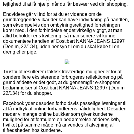
lejlighed til at få hjælp, når du får besvær ved din shopping.
Endvidere går vi ind for at du er vidende om de
grundlæggende vilkår der kan have indvirkning på handlen,
som eksempelvis den ombytningsrettighed forretningen
kører med. I den forbindelse er det virkelig vigtigt, at man
altid beholder ens kvittering, så man senere vil kunne
dokumentere handlen af Cost:bart NANNA JEANS 12997
(Denim, 22/134), uden hensyn til om du skal købe til en
dreng eller pige.
Trustpilot resulterer i faktisk troværdige muligheder for at
sondere flere eksisterende forbrugeres reflektioner og på
grund af dette er det godt, at du gennemgår e-shoppens
bedømmelser af Cost:bart NANNA JEANS 12997 (Denim,
22/134) før du shopper.
Facebook yder desuden forholdsvis passelige løsninger til
at få indtryk af online forhandlerens pålidelighed. Desuden
møder vi mange online butikker som giver kunderne
mulighed for at formulere en bedømmelse af deres køb,
hvilket på samme måde må anvendes til afvejning af
tilfredsheden hos kunderne.