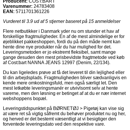
Producent:
COST:BART
Varenummer:
24783408
EAN:
5711701361226
Vurderet til
3.9
ud af 5 stjerner baseret på
15
anmeldelser
Flere netbutikker i Danmark yder nu om stunder et hav af
forskellige fragtmuligheder. En af de mest almindelige er for
øjeblikket pakkeshoppen, fordi du på den måde nemt kan
hente dine nye produkter når du har mulighed for det.
Leveringsmetoden er jo ekstremt fleksibel, samt mange
gange desuden den mest prisbevidste fragtmetode ved køb
af Cost:bart NANNA JEANS 12997 (Denim, 22/134).
Du kan ligeledes prøve at få det leveret til din lejlighed eller
til din arbejdsplads. Fragtmuligheden bliver sædvanligvis en
kende mere omkostningsfuld, men også særligt let. Den
mest letkøbte leveringsmanér er utvivlsomt selv at hente
varerne, men den løsning er betinget af at du er nær internet
webshoppens bopæl.
Leveringstidspunktet på BØRNETØJ > Pigetøj kan vise sig
at være ret så vigtig såfremt du behøver produktet nu og her,
og herved er det bestemt væsentligt at vi besigtiger den
forventede leveringsdato ved den respektive vare.