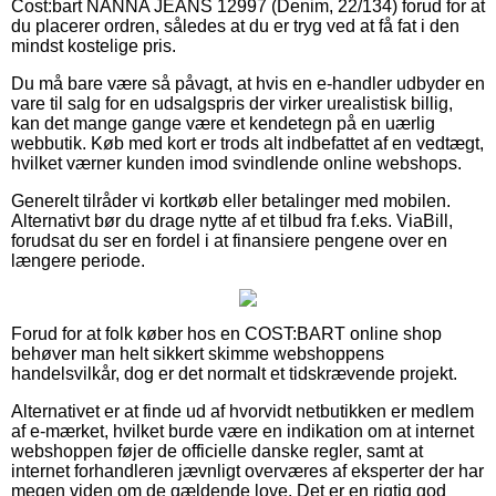
Cost:bart NANNA JEANS 12997 (Denim, 22/134) forud for at
du placerer ordren, således at du er tryg ved at få fat i den
mindst kostelige pris.
Du må bare være så påvagt, at hvis en e-handler udbyder en
vare til salg for en udsalgspris der virker urealistisk billig,
kan det mange gange være et kendetegn på en uærlig
webbutik. Køb med kort er trods alt indbefattet af en vedtægt,
hvilket værner kunden imod svindlende online webshops.
Generelt tilråder vi kortkøb eller betalinger med mobilen.
Alternativt bør du drage nytte af et tilbud fra f.eks. ViaBill,
forudsat du ser en fordel i at finansiere pengene over en
længere periode.
Forud for at folk køber hos en COST:BART online shop
behøver man helt sikkert skimme webshoppens
handelsvilkår, dog er det normalt et tidskrævende projekt.
Alternativet er at finde ud af hvorvidt netbutikken er medlem
af e-mærket, hvilket burde være en indikation om at internet
webshoppen føjer de officielle danske regler, samt at
internet forhandleren jævnligt overværes af eksperter der har
megen viden om de gældende love. Det er en rigtig god