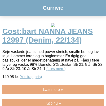
Currivie
Cost:bart NANNA JEANS
12997 (Denim, 22/134)
Seje vaskede jeans med power stretch, smalle ben og lav
talje. Lommer foran og to baglommer. En rigtig god
basisbuks, der er meget behagelig at have på. Fåes i flere
farver og vaske. 98% Bomuld, 2% Elestan Str 21: 8 år Str 22:
9 År Str 23: 10 år Str 24: 1
(Læs mere)
149.98
kr.
(Vis fragtpris)
Læs mere »
Køb nu »