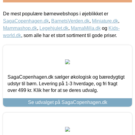
De mest populære børnewebshops i øjeblikket er
SagaCopenhagen.dk
,
BarnetsVerden.dk
,
Miniature.dk
,
Mammashop.dk
,
Legehjulet.dk
,
MamaMilla.dk
og
Kids-
world.dk
, som alle har et stort sortiment til gode priser.
SagaCopenhagen.dk sælger økologisk og bæredygtigt
udstyr til børn. Levering på 1-3 hverdage, og fri fragt
over 499 kr. Klik her for at se deres udvalg.
Se udvalget på SagaCopenhagen.dk