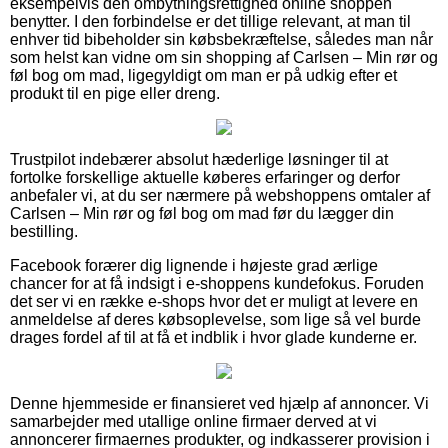
eksempelvis den ombytningsrettighed online shoppen
benytter. I den forbindelse er det tillige relevant, at man til
enhver tid bibeholder sin købsbekræftelse, således man når
som helst kan vidne om sin shopping af Carlsen – Min rør og
føl bog om mad, ligegyldigt om man er på udkig efter et
produkt til en pige eller dreng.
Trustpilot indebærer absolut hæderlige løsninger til at
fortolke forskellige aktuelle køberes erfaringer og derfor
anbefaler vi, at du ser nærmere på webshoppens omtaler af
Carlsen – Min rør og føl bog om mad før du lægger din
bestilling.
Facebook forærer dig lignende i højeste grad ærlige
chancer for at få indsigt i e-shoppens kundefokus. Foruden
det ser vi en række e-shops hvor det er muligt at levere en
anmeldelse af deres købsoplevelse, som lige så vel burde
drages fordel af til at få et indblik i hvor glade kunderne er.
Denne hjemmeside er finansieret ved hjælp af annoncer. Vi
samarbejder med utallige online firmaer derved at vi
annoncerer firmaernes produkter, og indkasserer provision i