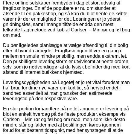
Flere online selskaber frembyder i dag et stort udvalg af
fragtløsninger. En af de populære er nu om stunder at
afsende til en pakkeshop, og så kan du blot hente de købte
varer når der er mulighed for det. Løsningen er jo yderst
gnidningsløs, samt i mange tilfælde endda den mest
letkøbte fragtmetode ved køb af Carlsen – Min rør og føl bog
om mad.
Du bør ligeledes planlægge at vælge afsending til din bolig
eller til hvor du arbejder. Fragtløsningen bliver en gang i
mellem en smule mindre prisbillig, men endda ekstremt let.
Den prisbilligste leveringsform er utvivlsomt at hente ordren
selv, som jo nødvendiggør at du fysisk befinder dig med kort
afstand til internet butikkens hjemsted.
Leveringsdygtigheden på Legetøj er jo ret vital forudsat man
har brug for dine nye varer om kort tid, så herved er det i
sandhed essentielt at man gransker den estimerede
leveringstid på den respektive vare.
En stor portion forhandlere på nettet annoncerer levering på
blot en enkelt hverdag på de fleste produkter, eksempelvis
Carlsen – Min rør og føl bog om mad, men som ikke desto
mindre står og falder med at bestillingen køres igennem
forud for et bestemt tidspunkt, med hensynstagen til at de