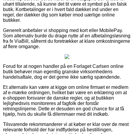
uhørt tiltalende, så kunne det tit være et symbol på en falsk
butik. Kortbetalinger er i hvert fald dækket ind under en
regel, der dækker dig som køber imod uærlige online
butikker.
Generelt anbefaler vi shopping med kort eller MobilePay.
Som alternativ burde du drage nytte af en afbetalingsløsning
fra fx ViaBill, såfremt du foretrækker at klare omkostningerne
af flere omgange.
Forud for at nogen handler på en Forlaget Carlsen online
butik behøver man egentlig granske virksomhedens
handelsaftale, dog er det gerne ikke særlig spændende.
Et alternativ kan være at kigge om online firmaet er medlem
af e-mærke ordningen, hvilket bør være en erklæring om at
e-shoppen forsvarer de danske regler, og at butikken
lejlighedsvis monitoreres af fagfolk der forstår
retningslinjerne. Dette er desuden en god chance for at få
hjælp, hvis du skulle få dilemmaer med dit indkøb.
Tilsvarende rekommanderer vi at køber er klar over de mest
relevante forhold der har indflydelse på bestillingen,