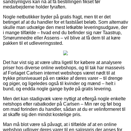
sandsynligvis kan nå at få bestillingen fikset før
medarbejderne holder fyraften.
Nogle netbutikker byder på gratis fragt, men tit er det
betinget af at du handler for et fastslået beløb. Som alternativ
skulle man udvælge den mest letkøbte leveringsudgave, der
i mange tilfælde – hvad end du befinder sig nær Taastrup,
Smørumnedre eller Assens – vil blive at få dem til at køre
pakken til et udleveringssted.
Det har vist sig at være ultra ligetil for købere at analysere
priser hos diverse online webshops, og til tak har massevis
af Forlaget Carlsen internet webshops været nødt til at
trykke prisniveauet på en række af deres varer – til drenge
og piger, og ligeledes også til kvinder og mænd – helt i
bund, og endda nogle gange byde på gratis levering.
Men det kan stadigvæk være nyttigt at eftergå nogle enkelte
netshops efter rabatkoder på Carlsen – Min rør og føl bog
om mad forinden du handler, sådan at du er velinformeret til
at skaffe sig den mindst kostelige pris.
Man må blot være så påvagt, at i tilfælde af at en online
webshop udlover deres varer til en salgspris der anses for