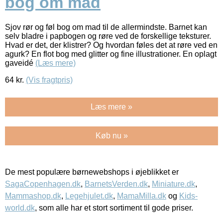
bog om mad
Sjov rør og føl bog om mad til de allermindste. Barnet kan
selv bladre i papbogen og røre ved de forskellige teksturer.
Hvad er det, der klistrer? Og hvordan føles det at røre ved en
agurk? En flot bog med glitter og fine illustrationer. En oplagt
gaveidé
(Læs mere)
64
kr.
(Vis fragtpris)
Læs mere »
Køb nu »
De mest populære børnewebshops i øjeblikket er
SagaCopenhagen.dk
,
BarnetsVerden.dk
,
Miniature.dk
,
Mammashop.dk
,
Legehjulet.dk
,
MamaMilla.dk
og
Kids-
world.dk
, som alle har et stort sortiment til gode priser.