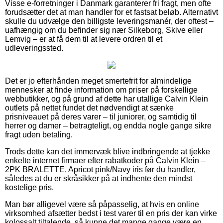
Visse e-forretninger i Danmark garanterer fri fragt, men ofte
forudsætter det at man handler for et fastsat beløb. Alternativt
skulle du udvælge den billigste leveringsmanér, der oftest –
uafhængig om du befinder sig nær Silkeborg, Skive eller
Lemvig – er at få dem til at levere ordren til et
udleveringssted.
Det er jo efterhånden meget smertefrit for almindelige
mennesker at finde information om priser på forskellige
webbutikker, og på grund af dette har utallige Calvin Klein
outlets på nettet fundet det nødvendigt at sænke
prisniveauet på deres varer – til juniorer, og samtidig til
herrer og damer – betragteligt, og endda nogle gange sikre
fragt uden betaling.
Trods dette kan det immervæk blive indbringende at tjekke
enkelte internet firmaer efter rabatkoder på Calvin Klein –
2PK BRALETTE, Apricot pink/Navy iris før du handler,
således at du er skråsikker på at indhente den mindst
kostelige pris.
Man bør alligevel være så påpasselig, at hvis en online
virksomhed afsætter bedst i test varer til en pris der kan virke
kolossalt tiltalende, så kunne det mange gange være en