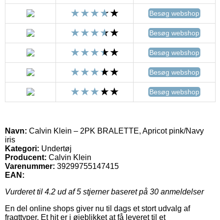
Besøg webshop
Besøg webshop
Besøg webshop
Besøg webshop
Besøg webshop
Navn:
Calvin Klein – 2PK BRALETTE, Apricot pink/Navy
iris
Kategori:
Undertøj
Producent:
Calvin Klein
Varenummer:
39299755147415
EAN:
Vurderet til
4.2
ud af 5 stjerner baseret på
30
anmeldelser
En del online shops giver nu til dags et stort udvalg af
fragttyper. Et hit er i øjeblikket at få leveret til et