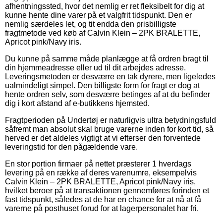
afhentningssted, hvor det nemlig er ret fleksibelt for dig at
kunne hente dine varer på et valgfrit tidspunkt. Den er
nemlig særdeles let, og tit endda den prisbilligste
fragtmetode ved køb af Calvin Klein – 2PK BRALETTE,
Apricot pink/Navy iris.
Du kunne på samme måde planlægge at få ordren bragt til
din hjemmeadresse eller ud til dit arbejdes adresse.
Leveringsmetoden er desværre en tak dyrere, men ligeledes
ualmindeligt simpel. Den billigste form for fragt er dog at
hente ordren selv, som desværre betinges af at du befinder
dig i kort afstand af e-butikkens hjemsted.
Fragtperioden på Undertøj er naturligvis ultra betydningsfuld
såfremt man absolut skal bruge varerne inden for kort tid, så
herved er det aldeles vigtigt at vi efterser den forventede
leveringstid for den pågældende vare.
En stor portion firmaer på nettet præsterer 1 hverdags
levering på en række af deres varenumre, eksempelvis
Calvin Klein – 2PK BRALETTE, Apricot pink/Navy iris,
hvilket beroer på at transaktionen gennemføres forinden et
fast tidspunkt, således at de har en chance for at nå at få
varerne på posthuset forud for at lagerpersonalet har fri.