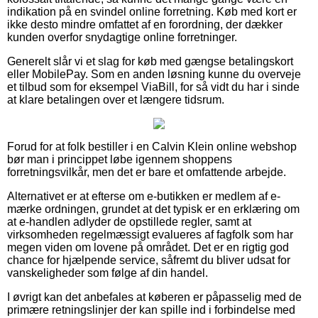
indikation på en svindel online forretning. Køb med kort er
ikke desto mindre omfattet af en forordning, der dækker
kunden overfor snydagtige online forretninger.
Generelt slår vi et slag for køb med gængse betalingskort
eller MobilePay. Som en anden løsning kunne du overveje
et tilbud som for eksempel ViaBill, for så vidt du har i sinde
at klare betalingen over et længere tidsrum.
Forud for at folk bestiller i en Calvin Klein online webshop
bør man i princippet løbe igennem shoppens
forretningsvilkår, men det er bare et omfattende arbejde.
Alternativet er at efterse om e-butikken er medlem af e-
mærke ordningen, grundet at det typisk er en erklæring om
at e-handlen adlyder de opstillede regler, samt at
virksomheden regelmæssigt evalueres af fagfolk som har
megen viden om lovene på området. Det er en rigtig god
chance for hjælpende service, såfremt du bliver udsat for
vanskeligheder som følge af din handel.
I øvrigt kan det anbefales at køberen er påpasselig med de
primære retningslinjer der kan spille ind i forbindelse med