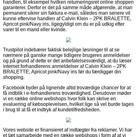
handlen, til eksempel hvilken returneringsret online shoppen
garanterer. Derfor er det på samme måde afgørende, at man
permanent sikrer sin faktura e-mail, således man senere vil
kunne eftervise handlen af Calvin Klein – 2PK BRALETTE,
Apricot pink/Navy iris, ligegyldigt om du er på udkig efter
varer til en mand eller kvinde.
Trustpilot indebærer faktisk belejlige løsninger til at se
nærmere på ganske mange tidligere brugeres anmeldelser
og på grund af dette er det anbefalelsesværdigt, at du læser
internet forhandlerens anmeldelser af Calvin Klein – 2PK
BRALETTE, Apricot pink/Navy iris før du færdiggør din
shopping.
Facebook byder på lignende altid troværdige chancer for at
få indblik i e-forhandlerens troværdighed. Derudover møder
vi en række online webshops hvor folk kan skrive en
evaluering af købsoplevelsen, hvilket lige så vel burde tages
i brug til at få et indtryk af kundetilfredsheden.
Vores website er finansieret af indtægter fra reklamer. Vi har
et tæt samarbejde med en række webshops i form af at vi