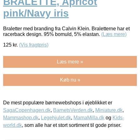
BRALETTE, Apricot
pink/Navy iris
Braletter med branding fra Calvin Klein. Braletterne har et
racerback design. 95% bomuld, 5% elastan.
(Læs mere)
125
kr.
(Vis fragtpris)
Læs mere »
Køb nu »
De mest populære børnewebshops i øjeblikket er
SagaCopenhagen.dk
,
BarnetsVerden.dk
,
Miniature.dk
,
Mammashop.dk
,
Legehjulet.dk
,
MamaMilla.dk
og
Kids-
world.dk
, som alle har et stort sortiment til gode priser.