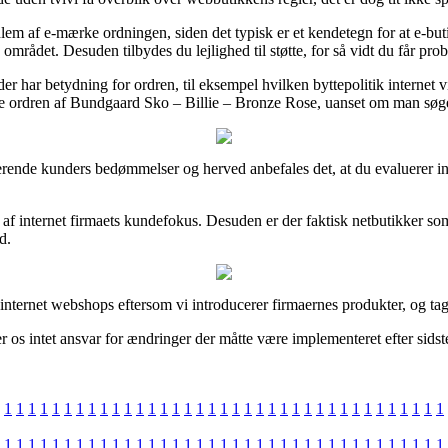
edlem af e-mærke ordningen, siden det typisk er et kendetegn for at e-b
området. Desuden tilbydes du lejlighed til støtte, for så vidt du får prob
er har betydning for ordren, til eksempel hvilken byttepolitik internet 
ise ordren af Bundgaard Sko – Billie – Bronze Rose, uanset om man søger
isterende kunders bedømmelser og herved anbefales det, at du evaluerer 
af internet firmaets kundefokus. Desuden er der faktisk netbutikker so
d.
internet webshops eftersom vi introducerer firmaernes produkter, og tage
 os intet ansvar for ændringer der måtte være implementeret efter sidst
1
1
1
1
1
1
1
1
1
1
1
1
1
1
1
1
1
1
1
1
1
1
1
1
1
1
1
1
1
1
1
1
1
1
1
1
1
1
1
1
1
1
1
1
1
1
1
1
1
1
1
1
1
1
1
1
1
1
1
1
1
1
1
1
1
1
1
1
1
1
1
1
1
1