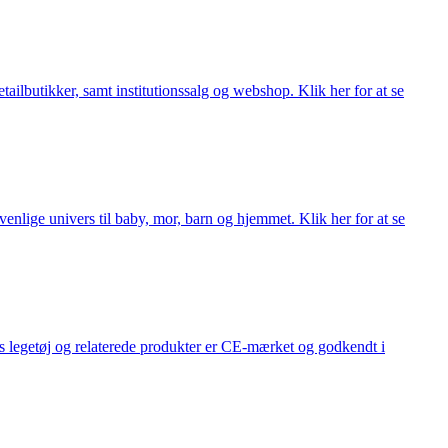
lbutikker, samt institutionssalg og webshop. Klik her for at se
lige univers til baby, mor, barn og hjemmet. Klik her for at se
s legetøj og relaterede produkter er CE-mærket og godkendt i