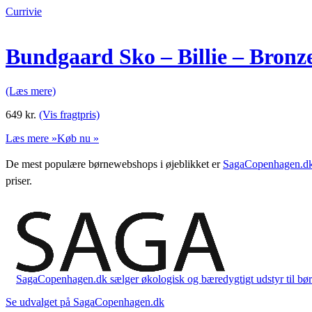
Currivie
Bundgaard Sko – Billie – Bronz
(Læs mere)
649
kr.
(Vis fragtpris)
Læs mere »
Køb nu »
De mest populære børnewebshops i øjeblikket er
SagaCopenhagen.d
priser.
SagaCopenhagen.dk sælger økologisk og bæredygtigt udstyr til børn. 
Se udvalget på SagaCopenhagen.dk