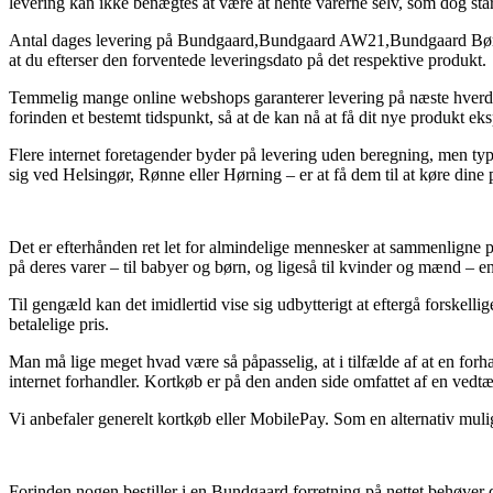
levering kan ikke benægtes at være at hente varerne selv, som dog står 
Antal dages levering på Bundgaard,Bundgaard AW21,Bundgaard Børnesko
at du efterser den forventede leveringsdato på det respektive produkt.
Temmelig mange online webshops garanterer levering på næste hverda
forinden et bestemt tidspunkt, så at de kan nå at få dit nye produkt eks
Flere internet foretagender byder på levering uden beregning, men typ
sig ved Helsingør, Rønne eller Hørning – er at få dem til at køre dine p
Det er efterhånden ret let for almindelige mennesker at sammenligne pri
på deres varer – til babyer og børn, og ligeså til kvinder og mænd – 
Til gengæld kan det imidlertid vise sig udbytterigt at eftergå forskell
betalelige pris.
Man må lige meget hvad være så påpasselig, at i tilfælde af at en forha
internet forhandler. Kortkøb er på den anden side omfattet af en vedt
Vi anbefaler generelt kortkøb eller MobilePay. Som en alternativ muli
Forinden nogen bestiller i en Bundgaard forretning på nettet behøver d