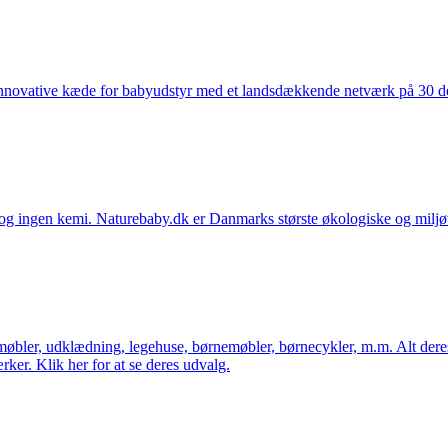
nnovative kæde for babyudstyr med et landsdækkende netværk på 30 detai
ingen kemi. Naturebaby.dk er Danmarks største økologiske og miljøven
øbler, udklædning, legehuse, børnemøbler, børnecykler, m.m. Alt dere
ker. Klik her for at se deres udvalg.