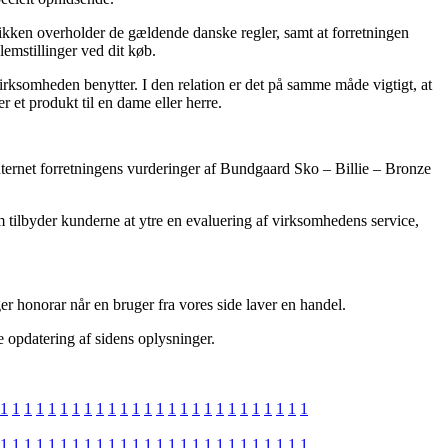
utikken overholder de gældende danske regler, samt at forretningen
lemstillinger ved dit køb.
virksomheden benytter. I den relation er det på samme måde vigtigt, at
 et produkt til en dame eller herre.
internet forretningens vurderinger af Bundgaard Sko – Billie – Bronze
m tilbyder kunderne at ytre en evaluering af virksomhedens service,
r honorar når en bruger fra vores side laver en handel.
e opdatering af sidens oplysninger.
1
1
1
1
1
1
1
1
1
1
1
1
1
1
1
1
1
1
1
1
1
1
1
1
1
1
1
1
1
1
1
1
1
1
1
1
1
1
1
1
1
1
1
1
1
1
1
1
1
1
1
1