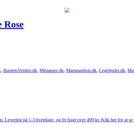
e Rose
k
,
BarnetsVerden.dk
,
Miniature.dk
,
Mammashop.dk
,
Legehjulet.dk
,
Ma
Levering på 1-3 hverdage, og fri fragt over 499 kr. Klik her for at se