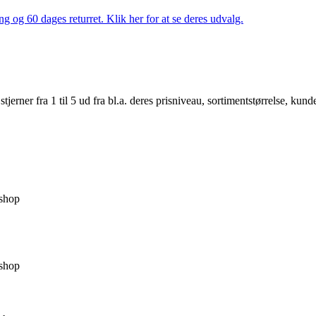
ng og 60 dages returret. Klik her for at se deres udvalg.
er fra 1 til 5 ud fra bl.a. deres prisniveau, sortimentstørrelse, kunde
shop
shop