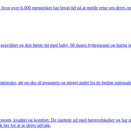
t hvor over 6.000 mennesker har brugt tid på at melde retur om deres opl
aviditet og den første tid med baby. 60 dages byttegaranti og hurtig lev
nesko, tøj og sko til teenagers og meget andet fra de bedste nationale 
rgonomi, kvalitet og komfort. De startede ud med bæreredskaber og har
k her for at se deres udvalg.