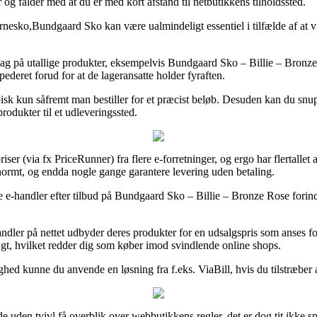
og falder med at du er med kort afstand til netbutikkens tilholdssted.
,Bundgaard Sko kan være ualmindeligt essentiel i tilfælde af at vi sk
g på utallige produkter, eksempelvis Bundgaard Sko – Billie – Bronz
pederet forud for at de lageransatte holder fyraften.
isk kun såfremt man bestiller for et præcist beløb. Desuden kan du snu
rodukter til et udleveringssted.
ser (via fx PriceRunner) fra flere e-forretninger, og ergo har flertallet 
enormt, og endda nogle gange garantere levering uden betaling.
ige e-handler efter tilbud på Bundgaard Sko – Billie – Bronze Rose forin
ndler på nettet udbyder deres produkter for en udsalgspris som anses for 
ægt, hvilket redder dig som køber imod svindlende online shops.
ghed kunne du anvende en løsning fra f.eks. ViaBill, hvis du tilstræber
e uden tvivl få overblik over webbutikkens regler, det er dog tit ikke s