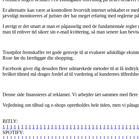
Et alternativ kan være at kontrollere hvorvidt internet selskabet er m
jævnligt monitoreres af jurister der har meget erfaring med reglerne på 
I øvrigt er det smart at man er påpasselig med de fundamentale regler d
man til enhver tid sikrer sin e-mail kvittering, så man senere kan bev
Trustpilot fremskaffer ret gode genveje til at evaluere adskillige eks
Rose før du færdiggør din shopping.
Facebook giver dig desuden flere udmærkede metoder til at få indtryk 
hvilket tilmed må drages fordel af til vurdering af kundernes tilfredshe
Denne side finansieres af reklamer. Vi arbejder tæt sammen med flere 
Vejledning om tilbud og e-shops opretholdes hele tiden, men vi påtager
BITLY:
1
1
1
1
1
1
1
1
1
1
1
1
1
1
1
1
1
1
1
1
1
1
1
1
1
1
1
1
1
1
1
1
1
1
1
1
1
SPOTIFY:
1
1
1
1
1
1
1
1
1
1
1
1
1
1
1
1
1
1
1
1
1
1
1
1
1
1
1
1
1
1
1
1
1
1
1
1
1