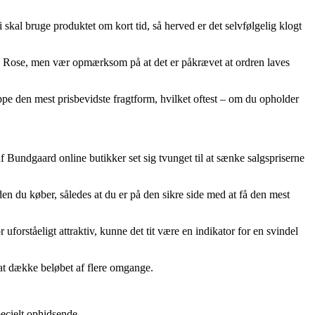
al bruge produktet om kort tid, så herved er det selvfølgelig klogt
e Rose, men vær opmærksom på at det er påkrævet at ordren laves
ppe den mest prisbevidste fragtform, hvilket oftest – om du opholder
af Bundgaard online butikker set sig tvunget til at sænke salgspriserne
den du køber, således at du er på den sikre side med at få den mest
uforståeligt attraktiv, kunne det tit være en indikator for en svindel
 at dække beløbet af flere omgange.
pecielt ophidsende.