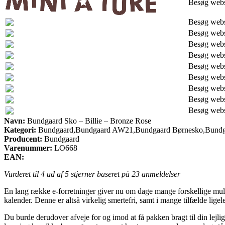
Besøg web
Besøg web
Besøg web
Besøg web
Besøg web
Besøg web
Besøg web
Besøg web
Besøg web
Besøg web
Navn:
Bundgaard Sko – Billie – Bronze Rose
Kategori:
Bundgaard,Bundgaard AW21,Bundgaard Børnesko,Bundg
Producent:
Bundgaard
Varenummer:
LO668
EAN:
Vurderet til
4
ud af 5 stjerner baseret på
23
anmeldelser
En lang række e-forretninger giver nu om dage mange forskellige muligh
kalender. Denne er altså virkelig smertefri, samt i mange tilfælde li
Du burde derudover afveje for og imod at få pakken bragt til din lejli