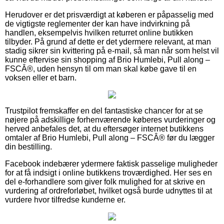
Herudover er det prisværdigt at køberen er påpasselig med
de vigtigste reglementer der kan have indvirkning på
handlen, eksempelvis hvilken returret online butikken
tilbyder. På grund af dette er det ydermere relevant, at man
stadig sikrer sin kvittering på e-mail, så man når som helst vil
kunne eftervise sin shopping af Brio Humlebi, Pull along –
FSCÂ®, uden hensyn til om man skal købe gave til en
voksen eller et barn.
Trustpilot fremskaffer en del fantastiske chancer for at se
nøjere på adskillige forhenværende køberes vurderinger og
herved anbefales det, at du eftersøger internet butikkens
omtaler af Brio Humlebi, Pull along – FSCÂ® før du lægger
din bestilling.
Facebook indebærer ydermere faktisk passelige muligheder
for at få indsigt i online butikkens troværdighed. Her ses en
del e-forhandlere som giver folk mulighed for at skrive en
vurdering af ordreforløbet, hvilket også burde udnyttes til at
vurdere hvor tilfredse kunderne er.