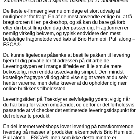
Vurderet til
4.3
ud af 5 stjerner baseret på
17
anmeldelser
De fleste e-firmaer giver nu om dage et stort udvalg af
muligheder for fragt. En af de mest anvendte er lige nu at få
bragt ordren til en pakkeshop, og så kan du bare gå forbi
efter din bestilling den dag der passer dig. Fragtformen er
nemlig virkelig bekvem, og typisk endvidere den mest
betalelige fragtmetode ved køb af Brio Humlebi, Pull along –
FSCÂ®.
Du kunne ligeledes påtænke at bestille pakken til levering
hjem til dig privat eller til adressen på dit arbejde.
Leveringstypen er i mange tilfælde en lille smule mere
bekostelig, men endda usædvanlig simpel. Den mindst
kostelige fragttype vil dog altid vise sig at være at du selv
henter varerne, men dette kræver at du opholder dig nær
online butikkens tilholdssted.
Leveringstiden på Trækdyr er selvfølgelig yderst vigtig når
du har brug for varen omgående, og derfor er det forholdsvis
passende at vi checker det estimerede leveringstidspunkt for
det relevante produkt.
En del internet webshops lover levering på næstkommende
hverdag på masser af produkter, eksempelvis Brio Humlebi,
Pull along – FSCÂ®, men som ikke desto mindre er