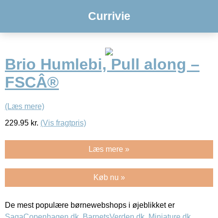
Currivie
Brio Humlebi, Pull along –
FSCÂ®
(Læs mere)
229.95
kr.
(Vis fragtpris)
Læs mere »
Køb nu »
De mest populære børnewebshops i øjeblikket er
SagaCopenhagen.dk
,
BarnetsVerden.dk
,
Miniature.dk
,