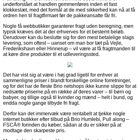
underforstået at handlen gemmenføres inden et fast
klokkeslæt, med det formål at de med sikkerhed kan nå at få
ordren hen til fragtfirmaet før de pakkeansatte får fri.
Nogle få webbutikker garanterer fragt uden beregning, men
typisk kræves det at der erhverves for et bestemt beløb.
Derudover kan du beslutte sig for den mest betalelige slags
levering, som oftest – uanset om man bor tæt på Vejle,
Frederikshavn eller Hinnerup – vil være at få fragtmanden til
at køre dine produkter til et udleveringssted.
Det har vist sig at være i høj grad ligetil for enhver at
sammenligne priser i blandt forskellige online forretninger,
og for det har de fleste Brio netshops ikke kunne slippe for at
nedsætte priserne på en række af deres varer – til børn og
babyer, og tillige også til kvinder og mænd – helt i bund, og
endda nogle gange tilbyde fri fragt.
Derfor kan det immervæk være rentabelt at tjekke nogle
internet butikker efter tilbud på Brio Humlebi, Pull along –
FSCÂ® forinden du køber, sådan at du er sikker på at
modtage den skarpeste pris.