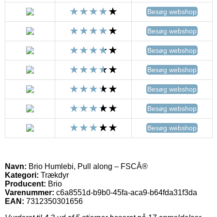
Besøg webshop
Besøg webshop
Besøg webshop
Besøg webshop
Besøg webshop
Besøg webshop
Besøg webshop
Navn:
Brio Humlebi, Pull along – FSCÂ®
Kategori:
Trækdyr
Producent:
Brio
Varenummer:
c6a8551d-b9b0-45fa-aca9-b64fda31f3da
EAN:
7312350301656