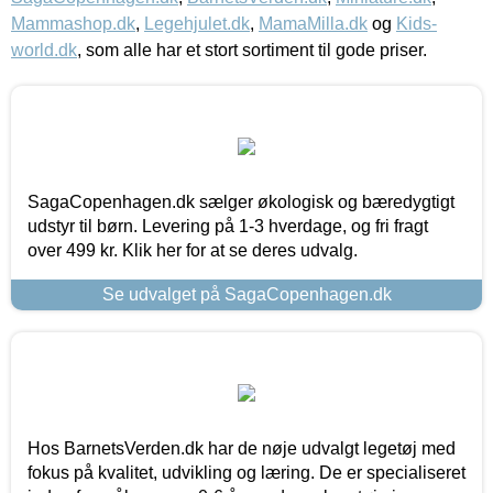
Mammashop.dk
,
Legehjulet.dk
,
MamaMilla.dk
og
Kids-
world.dk
, som alle har et stort sortiment til gode priser.
SagaCopenhagen.dk sælger økologisk og bæredygtigt
udstyr til børn. Levering på 1-3 hverdage, og fri fragt
over 499 kr. Klik her for at se deres udvalg.
Se udvalget på SagaCopenhagen.dk
Hos BarnetsVerden.dk har de nøje udvalgt legetøj med
fokus på kvalitet, udvikling og læring. De er specialiseret