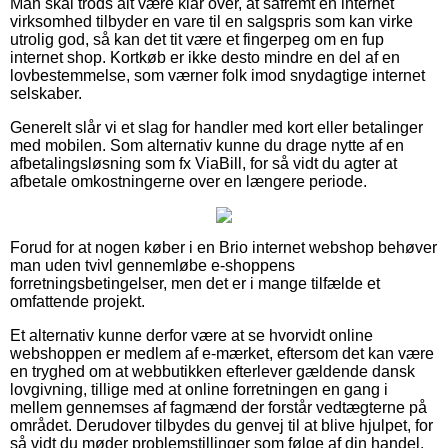
Man skal trods alt være klar over, at såfremt en internet
virksomhed tilbyder en vare til en salgspris som kan virke
utrolig god, så kan det tit være et fingerpeg om en fup
internet shop. Kortkøb er ikke desto mindre en del af en
lovbestemmelse, som værner folk imod snydagtige internet
selskaber.
Generelt slår vi et slag for handler med kort eller betalinger
med mobilen. Som alternativ kunne du drage nytte af en
afbetalingsløsning som fx ViaBill, for så vidt du agter at
afbetale omkostningerne over en længere periode.
Forud for at nogen køber i en Brio internet webshop behøver
man uden tvivl gennemløbe e-shoppens
forretningsbetingelser, men det er i mange tilfælde et
omfattende projekt.
Et alternativ kunne derfor være at se hvorvidt online
webshoppen er medlem af e-mærket, eftersom det kan være
en tryghed om at webbutikken efterlever gældende dansk
lovgivning, tillige med at online forretningen en gang i
mellem gennemses af fagmænd der forstår vedtægterne på
området. Derudover tilbydes du genvej til at blive hjulpet, for
så vidt du møder problemstillinger som følge af din handel.