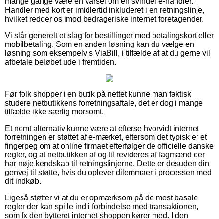
mange gange være en varsel om en svindel e-handler.
Handler med kort er imidlertid inkluderet i en retningslinje,
hvilket redder os imod bedrageriske internet foretagender.
Vi slår generelt et slag for bestillinger med betalingskort eller
mobilbetaling. Som en anden løsning kan du vælge en
løsning som eksempelvis ViaBill, i tilfælde af at du gerne vil
afbetale beløbet ude i fremtiden.
Før folk shopper i en butik på nettet kunne man faktisk
studere netbutikkens forretningsaftale, det er dog i mange
tilfælde ikke særlig morsomt.
Et nemt alternativ kunne være at efterse hvorvidt internet
forretningen er støttet af e-mærket, eftersom det typisk er et
fingerpeg om at online firmaet efterfølger de officielle danske
regler, og at netbutikken af og til revideres af fagmænd der
har nøje kendskab til retningslinjerne. Dette er desuden din
genvej til støtte, hvis du oplever dilemmaer i processen med
dit indkøb.
Ligeså støtter vi at du er opmærksom på de mest basale
regler der kan spille ind i forbindelse med transaktionen,
som fx den bytteret internet shoppen kører med. I den