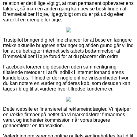
relation er det tillige vigtigt, at man permanent opbevarer ens
faktura, så man en anden gang kan bevise bestillingen af
Bremsekaliber Højre, ligegyldigt om du er på udkig efter
varer til en dreng eller pige.
Trustpilot bringer dig ret fine chancer for at bese en længere
række aktuelle brugeres erfaringer og af den grund går vi ind
for, at du betragter internet selskabets bedømmelser af
Bremsekaliber Højre forud for at du placerer din ordre.
Facebook forærer dig desuden uden sammenligning
tiltalende metoder til at få indblik i internet forhandlerens
kundefokus. Tilmed er der nogle online virksomheder hvor
du kan notere en vurdering af deres køb, som desuden kan
tages i brug til at vurdere hvor tilfredse kunderne er.
Dette website er finansieret af reklameindtægter. Vi hjælper
en række firmaer på nettet da vi markedsfører firmaernes
varer, og indhenter kommission når vores brugere
gennemfører en transaktion.
Vejledning om varer og online outlets vedligeholdes fra tid til