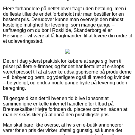
Flere forhandlere på nettet lover fragt uden betaling, men i
de fleste tilfælde er det forbeholdt når man bestiller for en
bestemt pris. Derudover kunne man overveje den mindst
kostelige mulighed for levering, som mange gange –
uafhængig om du bor i Roskilde, Skanderborg eller
Helsinge – vil være at få fragtmanden til at levere din ordre til
et udleveringssted.
Det er i dag yderst praktisk for købere at søge sig frem til
priser på flere e-firmaer, og for det har flertallet af e-shops
været presset til at at sænke udsalgspriserne på produkterne
– til babyer og børn, og yderligere også til mænd og kvinder
– betydeligt, og endda nogle gange byde på levering uden
beregning.
Til gengæld kan det til hver en tid blive lønsomt at
sammenligne enkelte internet handler efter tilbud på
Bremsekaliber Højre forinden du placerer ordren, sådan at
man er skråsikker på at opnå den prisbilligste pris.
Man skal bare ikke overse, at hvis en e-butik annoncerer
varer for en pris der virker ufattelig gunstig, så kunne det