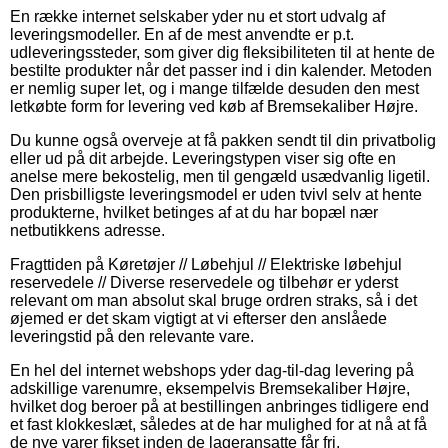
En række internet selskaber yder nu et stort udvalg af
leveringsmodeller. En af de mest anvendte er p.t.
udleveringssteder, som giver dig fleksibiliteten til at hente de
bestilte produkter når det passer ind i din kalender. Metoden
er nemlig super let, og i mange tilfælde desuden den mest
letkøbte form for levering ved køb af Bremsekaliber Højre.
Du kunne også overveje at få pakken sendt til din privatbolig
eller ud på dit arbejde. Leveringstypen viser sig ofte en
anelse mere bekostelig, men til gengæld usædvanlig ligetil.
Den prisbilligste leveringsmodel er uden tvivl selv at hente
produkterne, hvilket betinges af at du har bopæl nær
netbutikkens adresse.
Fragttiden på Køretøjer // Løbehjul // Elektriske løbehjul
reservedele // Diverse reservedele og tilbehør er yderst
relevant om man absolut skal bruge ordren straks, så i det
øjemed er det skam vigtigt at vi efterser den anslåede
leveringstid på den relevante vare.
En hel del internet webshops yder dag-til-dag levering på
adskillige varenumre, eksempelvis Bremsekaliber Højre,
hvilket dog beroer på at bestillingen anbringes tidligere end
et fast klokkeslæt, således at de har mulighed for at nå at få
de nye varer fikset inden de lageransatte får fri.