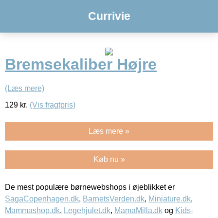
Currivie
Bremsekaliber Højre
(Læs mere)
129
kr.
(Vis fragtpris)
Læs mere »
Køb nu »
De mest populære børnewebshops i øjeblikket er
SagaCopenhagen.dk
,
BarnetsVerden.dk
,
Miniature.dk
,
Mammashop.dk
,
Legehjulet.dk
,
MamaMilla.dk
og
Kids-