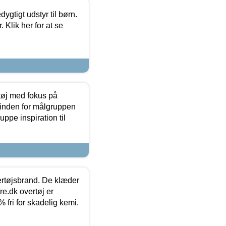
tigt udstyr til børn.
 Klik her for at se
tøj med fokus på
t inden for målgruppen
ppe inspiration til
vertøjsbrand. De klæder
ure.dk overtøj er
fri for skadelig kemi.