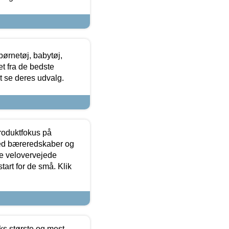
ørnetøj, babytøj,
t fra de bedste
at se deres udvalg.
produktfokus på
med bæreredskaber og
e velovervejede
tart for de små. Klik
ks største og mest