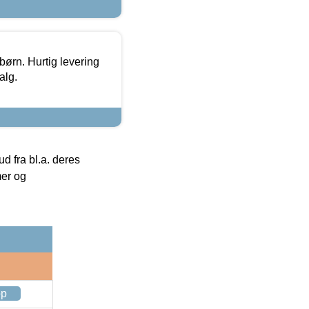
 børn. Hurtig levering
alg.
 fra bl.a. deres
mer og
op