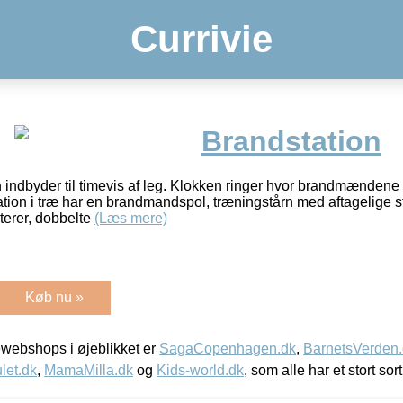
Currivie
Brandstation
n indbyder til timevis af leg. Klokken ringer hvor brandmænden
tion i træ har en brandmandspol, træningstårn med aftagelige st
erer, dobbelte
(Læs mere)
Køb nu »
webshops i øjeblikket er
SagaCopenhagen.dk
,
BarnetsVerden
let.dk
,
MamaMilla.dk
og
Kids-world.dk
, som alle har et stort sor