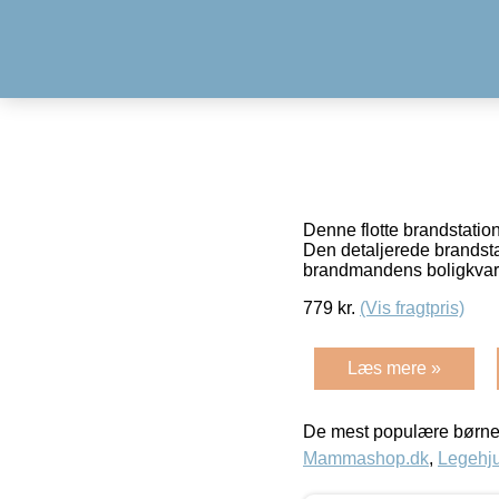
Denne flotte brandstatio
Den detaljerede brandsta
brandmandens boligkvart
779
kr.
(Vis fragtpris)
Læs mere »
De mest populære børne
Mammashop.dk
,
Legehju