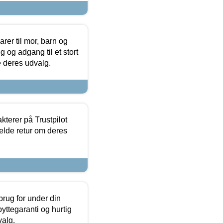
er til mor, barn og
 og adgang til et stort
se deres udvalg.
kterer på Trustpilot
elde retur om deres
brug for under din
yttegaranti og hurtig
valg.