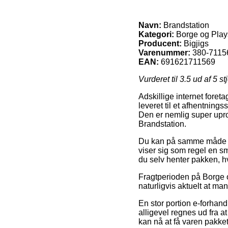
Navn:
Brandstation
Kategori:
Borge og Play
Producent:
Bigjigs
Varenummer:
380-7115
EAN:
691621711569
Vurderet til
3.5
ud af 5 st
Adskillige internet foret
leveret til et afhentning
Den er nemlig super upro
Brandstation.
Du kan på samme måde ove
viser sig som regel en sm
du selv henter pakken, hv
Fragtperioden på Borge o
naturligvis aktuelt at ma
En stor portion e-forhan
alligevel regnes ud fra 
kan nå at få varen pakke