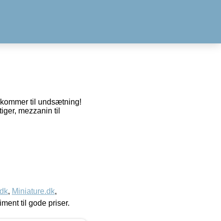
e kommer til undsætning!
iger, mezzanin til
.dk
,
Miniature.dk
,
timent til gode priser.