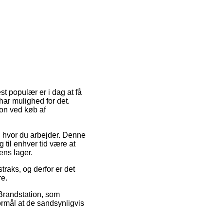
st populær er i dag at få
 har mulighed for det.
ion ved køb af
n hvor du arbejder. Denne
 til enhver tid være at
ens lager.
raks, og derfor er det
re.
 Brandstation, som
ormål at de sandsynligvis