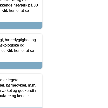
ækkende netværk på 30
Klik her for at se
gi, bæredygtighed og
 økologiske og
t. Klik her for at se
ler legetøj,
r, børnecykler, m.m.
-mærket og godkendt i
opulære og kendte