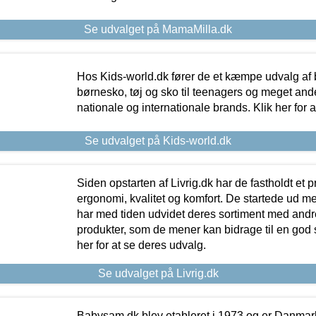
Se udvalget på MamaMilla.dk
Hos Kids-world.dk fører de et kæmpe udvalg af b
børnesko, tøj og sko til teenagers og meget ande
nationale og internationale brands. Klik her for 
Se udvalget på Kids-world.dk
Siden opstarten af Livrig.dk har de fastholdt et 
ergonomi, kvalitet og komfort. De startede ud 
har med tiden udvidet deres sortiment med andr
produkter, som de mener kan bidrage til en god s
her for at se deres udvalg.
Se udvalget på Livrig.dk
Babysam.dk blev etableret i 1973 og er Danmar