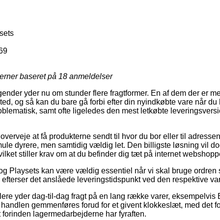
sets
69
jerner baseret på
18
anmeldelser
agender yder nu om stunder flere fragtformer. En af dem der er me
ssted, og så kan du bare gå forbi efter din nyindkøbte vare når du
blematisk, samt ofte ligeledes den mest letkøbte leveringsvers
rveje at få produkterne sendt til hvor du bor eller til adresse
ule dyrere, men samtidig vældig let. Den billigste løsning vil dog
ilket stiller krav om at du befinder dig tæt på internet webshopp
g Playsets kan være vældig essentiel når vi skal bruge ordren st
n efterser det anslåede leveringstidspunkt ved den respektive va
dlere yder dag-til-dag fragt på en lang række varer, eksempelvis
at handlen gemmenføres forud for et givent klokkeslæt, med det f
t forinden lagermedarbejderne har fyraften.