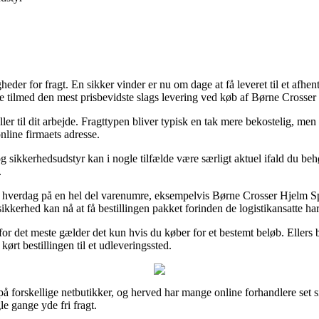
heder for fragt. En sikker vinder er nu om dage at få leveret til et afhe
ge tilmed den mest prisbevidste slags levering ved køb af Børne Crosser
ller til dit arbejde. Fragttypen bliver typisk en tak mere bekostelig, men
nline firmaets adresse.
ikkerhedsudstyr kan i nogle tilfælde være særligt aktuel ifald du behøv
.
te hverdag på en hel del varenumre, eksempelvis Børne Crosser Hjelm 
ikkerhed kan nå at få bestillingen pakket forinden de logistikansatte har 
for det meste gælder det kun hvis du køber for et bestemt beløb. Ellers
ørt bestillingen til et udleveringssted.
på forskellige netbutikker, og herved har mange online forhandlere set si
e gange yde fri fragt.