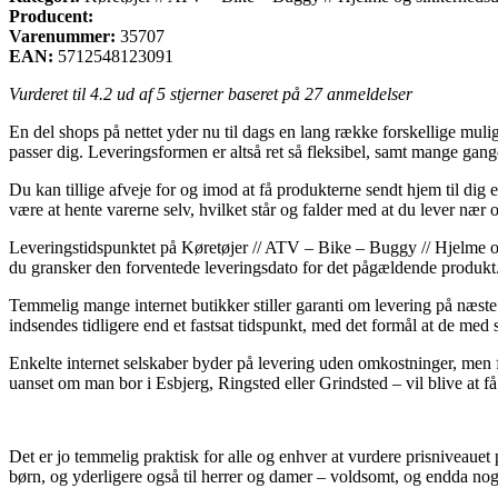
Producent:
Varenummer:
35707
EAN:
5712548123091
Vurderet til
4.2
ud af 5 stjerner baseret på
27
anmeldelser
En del shops på nettet yder nu til dags en lang række forskellige mulig
passer dig. Leveringsformen er altså ret så fleksibel, samt mange gan
Du kan tillige afveje for og imod at få produkterne sendt hjem til dig e
være at hente varerne selv, hvilket står og falder med at du lever nær o
Leveringstidspunktet på Køretøjer // ATV – Bike – Buggy // Hjelme og s
du gransker den forventede leveringsdato for det pågældende produkt
Temmelig mange internet butikker stiller garanti om levering på næs
indsendes tidligere end et fastsat tidspunkt, med det formål at de med s
Enkelte internet selskaber byder på levering uden omkostninger, men 
uanset om man bor i Esbjerg, Ringsted eller Grindsted – vil blive at få k
Det er jo temmelig praktisk for alle og enhver at vurdere prisniveauet 
børn, og yderligere også til herrer og damer – voldsomt, og endda nogl