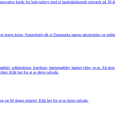
nnovative kæde for babyudstyr med et landsdækkende netværk på 30 detai
ingen kemi. Naturebaby.dk er Danmarks største økologiske og miljøven
øbler, udklædning, legehuse, børnemøbler, børnecykler, m.m. Alt dere
ker. Klik her for at se deres udvalg.
ng og 60 dages returret. Klik her for at se deres udvalg.