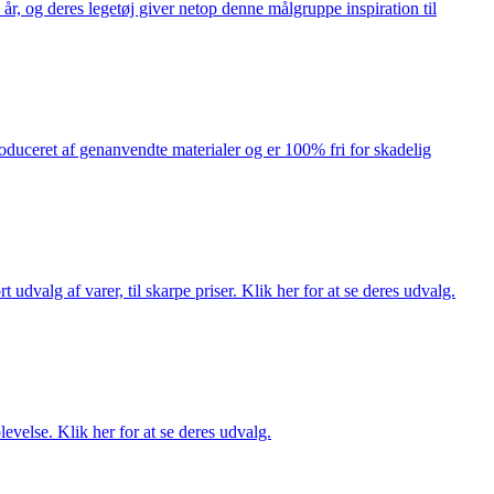
år, og deres legetøj giver netop denne målgruppe inspiration til
produceret af genanvendte materialer og er 100% fri for skadelig
dvalg af varer, til skarpe priser. Klik her for at se deres udvalg.
evelse. Klik her for at se deres udvalg.