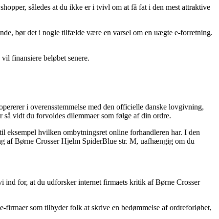
opper, således at du ikke er i tvivl om at få fat i den mest attraktive
ende, bør det i nogle tilfælde være en varsel om en uægte e-forretning.
vil finansiere beløbet senere.
opererer i overensstemmelse med den officielle danske lovgivning,
for så vidt du forvoldes dilemmaer som følge af din ordre.
 til eksempel hvilken ombytningsret online forhandleren har. I den
illing af Børne Crosser Hjelm SpiderBlue str. M, uafhængig om du
 ind for, at du udforsker internet firmaets kritik af Børne Crosser
e-firmaer som tilbyder folk at skrive en bedømmelse af ordreforløbet,