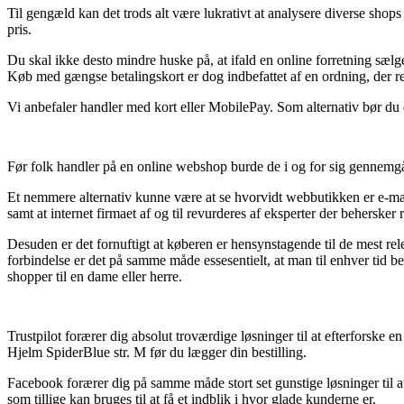
Til gengæld kan det trods alt være lukrativt at analysere diverse shops 
pris.
Du skal ikke desto mindre huske på, at ifald en online forretning sælg
Køb med gængse betalingskort er dog indbefattet af en ordning, der r
Vi anbefaler handler med kort eller MobilePay. Som alternativ bør du d
Før folk handler på en online webshop burde de i og for sig gennemgå 
Et nemmere alternativ kunne være at se hvorvidt webbutikken er e-mær
samt at internet firmaet af og til revurderes af eksperter der beherske
Desuden er det fornuftigt at køberen er hensynstagende til de mest rel
forbindelse er det på samme måde essesentielt, at man til enhver tid 
shopper til en dame eller herre.
Trustpilot forærer dig absolut troværdige løsninger til at efterforske 
Hjelm SpiderBlue str. M før du lægger din bestilling.
Facebook forærer dig på samme måde stort set gunstige løsninger til a
som tillige kan bruges til at få et indblik i hvor glade kunderne er.