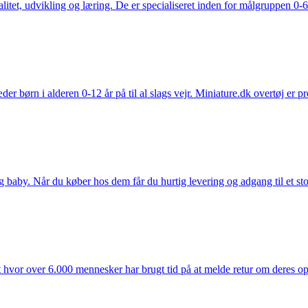
tet, udvikling og læring. De er specialiseret inden for målgruppen 0-6 
der børn i alderen 0-12 år på til al slags vejr. Miniature.dk overtøj er 
y. Når du køber hos dem får du hurtig levering og adgang til et stort u
t hvor over 6.000 mennesker har brugt tid på at melde retur om deres opl