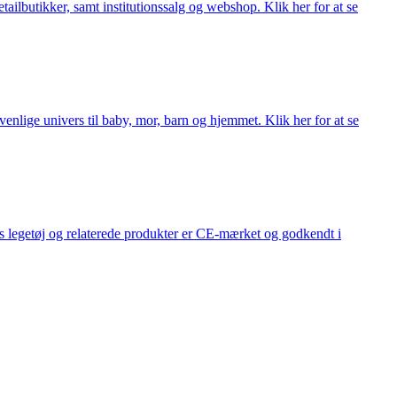
lbutikker, samt institutionssalg og webshop. Klik her for at se
lige univers til baby, mor, barn og hjemmet. Klik her for at se
s legetøj og relaterede produkter er CE-mærket og godkendt i