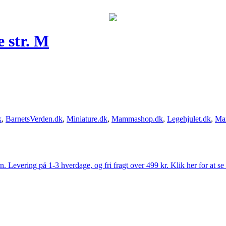
 str. M
k
,
BarnetsVerden.dk
,
Miniature.dk
,
Mammashop.dk
,
Legehjulet.dk
,
Ma
Levering på 1-3 hverdage, og fri fragt over 499 kr. Klik her for at se