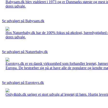
Babysam.dk blev etableret i 1973 og er Danmarks største og mest i
deres udvalg.
Se udvalget på Babysam.dk
Hos Naturebaby.dk har de 100% fokus på økologi, bæredygtighed og 
deres udvalg.
Se udvalget på Naturebaby.dk
Eurotoys.dk er en dansk virksomhed som forhandler legetøj, børnem
Europa. De bestræber sig på at have alle de populære og kendte mær
Se udvalget på Eurotoys.dk
Only4kids.dk sælger et stort udvalg af legetøj til børn. Hurtig leveri