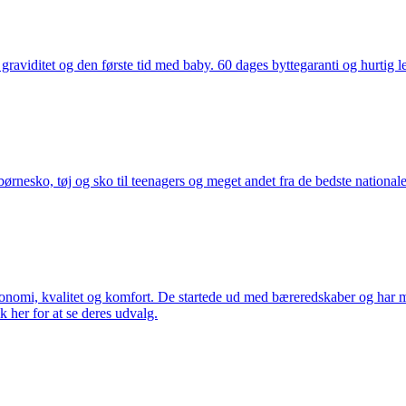
aviditet og den første tid med baby. 60 dages byttegaranti og hurtig lev
nesko, tøj og sko til teenagers og meget andet fra de bedste nationale 
rgonomi, kvalitet og komfort. De startede ud med bæreredskaber og har
k her for at se deres udvalg.