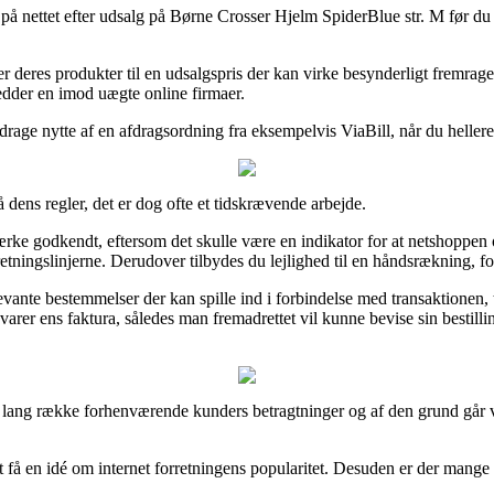
på nettet efter udsalg på Børne Crosser Hjelm SpiderBlue str. M før du sh
er deres produkter til en udsalgspris der kan virke besynderligt fremrag
edder en imod uægte online firmaer.
rage nytte af en afdragsordning fra eksempelvis ViaBill, når du hellere 
dens regler, det er dog ofte et tidskrævende arbejde.
ke godkendt, eftersom det skulle være en indikator for at netshoppen 
r retningslinjerne. Derudover tilbydes du lejlighed til en håndsrækning, 
evante bestemmelser der kan spille ind i forbindelse med transaktionen,
bevarer ens faktura, således man fremadrettet vil kunne bevise sin best
en lang række forhenværende kunders betragtninger og af den grund går vi
t få en idé om internet forretningens popularitet. Desuden er der mange 