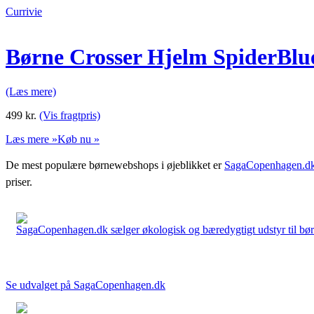
Currivie
Børne Crosser Hjelm SpiderBlue
(Læs mere)
499
kr.
(Vis fragtpris)
Læs mere »
Køb nu »
De mest populære børnewebshops i øjeblikket er
SagaCopenhagen.d
priser.
SagaCopenhagen.dk sælger økologisk og bæredygtigt udstyr til børn. 
Se udvalget på SagaCopenhagen.dk