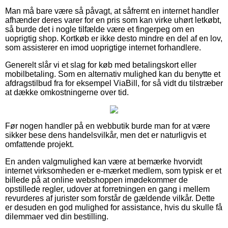
Man må bare være så påvagt, at såfremt en internet handler
afhænder deres varer for en pris som kan virke uhørt letkøbt,
så burde det i nogle tilfælde være et fingerpeg om en
uoprigtig shop. Kortkøb er ikke desto mindre en del af en lov,
som assisterer en imod uoprigtige internet forhandlere.
Generelt slår vi et slag for køb med betalingskort eller
mobilbetaling. Som en alternativ mulighed kan du benytte et
afdragstilbud fra for eksempel ViaBill, for så vidt du tilstræber
at dække omkostningerne over tid.
Før nogen handler på en webbutik burde man for at være
sikker bese dens handelsvilkår, men det er naturligvis et
omfattende projekt.
En anden valgmulighed kan være at bemærke hvorvidt
internet virksomheden er e-mærket medlem, som typisk er et
billede på at online webshoppen imødekommer de
opstillede regler, udover at forretningen en gang i mellem
revurderes af jurister som forstår de gældende vilkår. Dette
er desuden en god mulighed for assistance, hvis du skulle få
dilemmaer ved din bestilling.