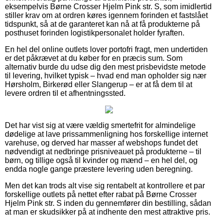
eksempelvis Børne Crosser Hjelm Pink str. S, som imidlertid
stiller krav om at ordren køres igennem forinden et fastslået
tidspunkt, så at de garanteret kan nå at få produkterne på
posthuset forinden logistikpersonalet holder fyraften.
En hel del online outlets lover portofri fragt, men undertiden
er det påkrævet at du køber for en præcis sum. Som
alternativ burde du udse dig den mest prisbevidste metode
til levering, hvilket typisk – hvad end man opholder sig nær
Hørsholm, Birkerød eller Slangerup – er at få dem til at
levere ordren til et afhentningssted.
Det har vist sig at være vældig smertefrit for almindelige
dødelige at lave prissammenligning hos forskellige internet
varehuse, og derved har masser af webshops fundet det
nødvendigt at nedbringe prisniveauet på produkterne – til
børn, og tillige også til kvinder og mænd – en hel del, og
endda nogle gange præstere levering uden beregning.
Men det kan trods alt vise sig rentabelt at kontrollere et par
forskellige outlets på nettet efter rabat på Børne Crosser
Hjelm Pink str. S inden du gennemfører din bestilling, sådan
at man er skudsikker på at indhente den mest attraktive pris.