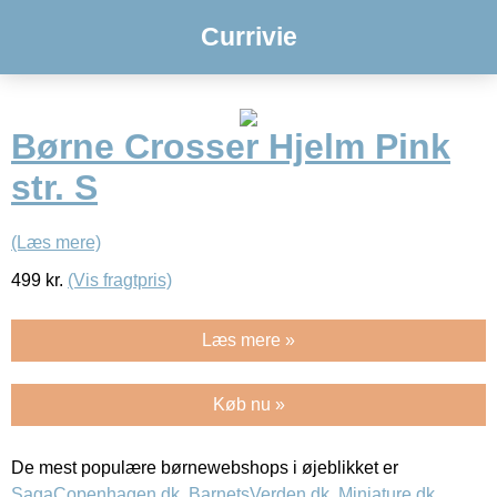
Currivie
Børne Crosser Hjelm Pink
str. S
(Læs mere)
499
kr.
(Vis fragtpris)
Læs mere »
Køb nu »
De mest populære børnewebshops i øjeblikket er
SagaCopenhagen.dk
,
BarnetsVerden.dk
,
Miniature.dk
,