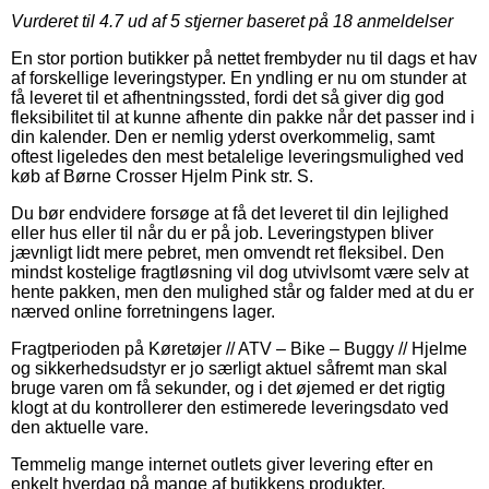
Vurderet til
4.7
ud af 5 stjerner baseret på
18
anmeldelser
En stor portion butikker på nettet frembyder nu til dags et hav
af forskellige leveringstyper. En yndling er nu om stunder at
få leveret til et afhentningssted, fordi det så giver dig god
fleksibilitet til at kunne afhente din pakke når det passer ind i
din kalender. Den er nemlig yderst overkommelig, samt
oftest ligeledes den mest betalelige leveringsmulighed ved
køb af Børne Crosser Hjelm Pink str. S.
Du bør endvidere forsøge at få det leveret til din lejlighed
eller hus eller til når du er på job. Leveringstypen bliver
jævnligt lidt mere pebret, men omvendt ret fleksibel. Den
mindst kostelige fragtløsning vil dog utvivlsomt være selv at
hente pakken, men den mulighed står og falder med at du er
nærved online forretningens lager.
Fragtperioden på Køretøjer // ATV – Bike – Buggy // Hjelme
og sikkerhedsudstyr er jo særligt aktuel såfremt man skal
bruge varen om få sekunder, og i det øjemed er det rigtig
klogt at du kontrollerer den estimerede leveringsdato ved
den aktuelle vare.
Temmelig mange internet outlets giver levering efter en
enkelt hverdag på mange af butikkens produkter,