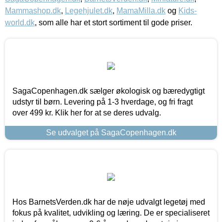
Mammashop.dk
,
Legehjulet.dk
,
MamaMilla.dk
og
Kids-
world.dk
, som alle har et stort sortiment til gode priser.
SagaCopenhagen.dk sælger økologisk og bæredygtigt
udstyr til børn. Levering på 1-3 hverdage, og fri fragt
over 499 kr. Klik her for at se deres udvalg.
Se udvalget på SagaCopenhagen.dk
Hos BarnetsVerden.dk har de nøje udvalgt legetøj med
fokus på kvalitet, udvikling og læring. De er specialiseret