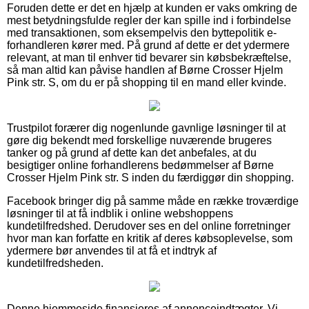
Foruden dette er det en hjælp at kunden er vaks omkring de
mest betydningsfulde regler der kan spille ind i forbindelse
med transaktionen, som eksempelvis den byttepolitik e-
forhandleren kører med. På grund af dette er det ydermere
relevant, at man til enhver tid bevarer sin købsbekræftelse,
så man altid kan påvise handlen af Børne Crosser Hjelm
Pink str. S, om du er på shopping til en mand eller kvinde.
Trustpilot forærer dig nogenlunde gavnlige løsninger til at
gøre dig bekendt med forskellige nuværende brugeres
tanker og på grund af dette kan det anbefales, at du
besigtiger online forhandlerens bedømmelser af Børne
Crosser Hjelm Pink str. S inden du færdiggør din shopping.
Facebook bringer dig på samme måde en række troværdige
løsninger til at få indblik i online webshoppens
kundetilfredshed. Derudover ses en del online forretninger
hvor man kan forfatte en kritik af deres købsoplevelse, som
ydermere bør anvendes til at få et indtryk af
kundetilfredsheden.
Denne hjemmeside finansieres af annonceindtægter. Vi