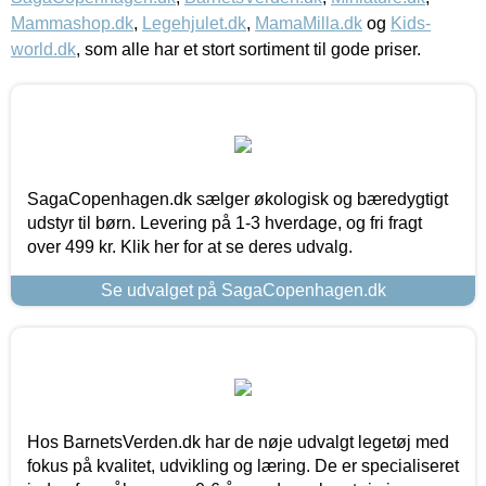
Mammashop.dk
,
Legehjulet.dk
,
MamaMilla.dk
og
Kids-
world.dk
, som alle har et stort sortiment til gode priser.
SagaCopenhagen.dk sælger økologisk og bæredygtigt
udstyr til børn. Levering på 1-3 hverdage, og fri fragt
over 499 kr. Klik her for at se deres udvalg.
Se udvalget på SagaCopenhagen.dk
Hos BarnetsVerden.dk har de nøje udvalgt legetøj med
fokus på kvalitet, udvikling og læring. De er specialiseret