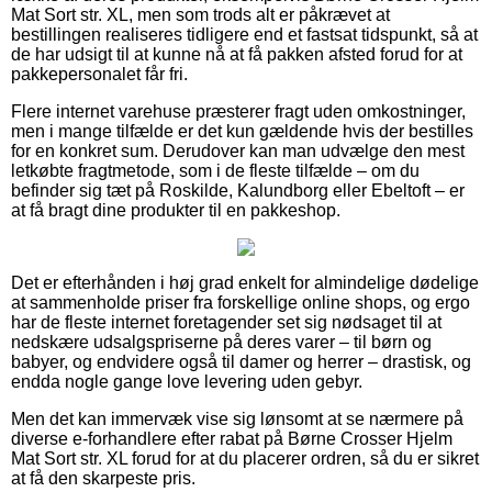
Mat Sort str. XL, men som trods alt er påkrævet at
bestillingen realiseres tidligere end et fastsat tidspunkt, så at
de har udsigt til at kunne nå at få pakken afsted forud for at
pakkepersonalet får fri.
Flere internet varehuse præsterer fragt uden omkostninger,
men i mange tilfælde er det kun gældende hvis der bestilles
for en konkret sum. Derudover kan man udvælge den mest
letkøbte fragtmetode, som i de fleste tilfælde – om du
befinder sig tæt på Roskilde, Kalundborg eller Ebeltoft – er
at få bragt dine produkter til en pakkeshop.
Det er efterhånden i høj grad enkelt for almindelige dødelige
at sammenholde priser fra forskellige online shops, og ergo
har de fleste internet foretagender set sig nødsaget til at
nedskære udsalgspriserne på deres varer – til børn og
babyer, og endvidere også til damer og herrer – drastisk, og
endda nogle gange love levering uden gebyr.
Men det kan immervæk vise sig lønsomt at se nærmere på
diverse e-forhandlere efter rabat på Børne Crosser Hjelm
Mat Sort str. XL forud for at du placerer ordren, så du er sikret
at få den skarpeste pris.