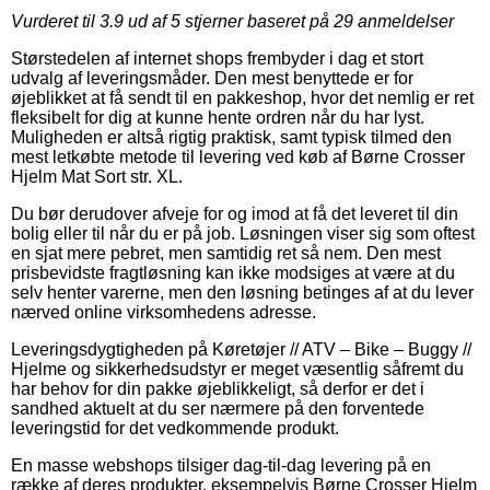
Vurderet til
3.9
ud af 5 stjerner baseret på
29
anmeldelser
Størstedelen af internet shops frembyder i dag et stort
udvalg af leveringsmåder. Den mest benyttede er for
øjeblikket at få sendt til en pakkeshop, hvor det nemlig er ret
fleksibelt for dig at kunne hente ordren når du har lyst.
Muligheden er altså rigtig praktisk, samt typisk tilmed den
mest letkøbte metode til levering ved køb af Børne Crosser
Hjelm Mat Sort str. XL.
Du bør derudover afveje for og imod at få det leveret til din
bolig eller til når du er på job. Løsningen viser sig som oftest
en sjat mere pebret, men samtidig ret så nem. Den mest
prisbevidste fragtløsning kan ikke modsiges at være at du
selv henter varerne, men den løsning betinges af at du lever
nærved online virksomhedens adresse.
Leveringsdygtigheden på Køretøjer // ATV – Bike – Buggy //
Hjelme og sikkerhedsudstyr er meget væsentlig såfremt du
har behov for din pakke øjeblikkeligt, så derfor er det i
sandhed aktuelt at du ser nærmere på den forventede
leveringstid for det vedkommende produkt.
En masse webshops tilsiger dag-til-dag levering på en
række af deres produkter, eksempelvis Børne Crosser Hjelm