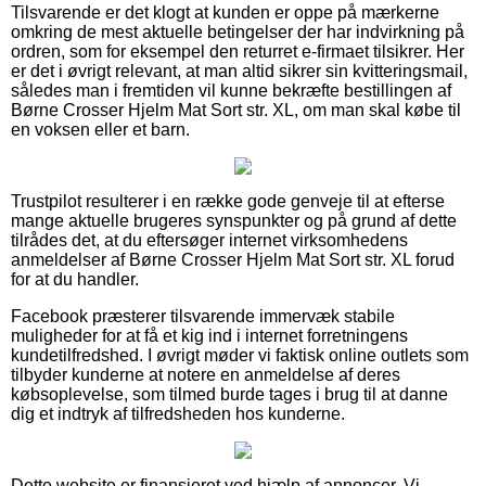
Tilsvarende er det klogt at kunden er oppe på mærkerne
omkring de mest aktuelle betingelser der har indvirkning på
ordren, som for eksempel den returret e-firmaet tilsikrer. Her
er det i øvrigt relevant, at man altid sikrer sin kvitteringsmail,
således man i fremtiden vil kunne bekræfte bestillingen af
Børne Crosser Hjelm Mat Sort str. XL, om man skal købe til
en voksen eller et barn.
Trustpilot resulterer i en række gode genveje til at efterse
mange aktuelle brugeres synspunkter og på grund af dette
tilrådes det, at du eftersøger internet virksomhedens
anmeldelser af Børne Crosser Hjelm Mat Sort str. XL forud
for at du handler.
Facebook præsterer tilsvarende immervæk stabile
muligheder for at få et kig ind i internet forretningens
kundetilfredshed. I øvrigt møder vi faktisk online outlets som
tilbyder kunderne at notere en anmeldelse af deres
købsoplevelse, som tilmed burde tages i brug til at danne
dig et indtryk af tilfredsheden hos kunderne.
Dette website er finansieret ved hjælp af annoncer. Vi