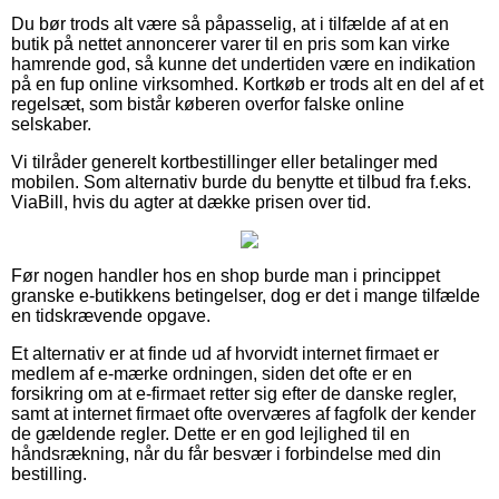
Du bør trods alt være så påpasselig, at i tilfælde af at en
butik på nettet annoncerer varer til en pris som kan virke
hamrende god, så kunne det undertiden være en indikation
på en fup online virksomhed. Kortkøb er trods alt en del af et
regelsæt, som bistår køberen overfor falske online
selskaber.
Vi tilråder generelt kortbestillinger eller betalinger med
mobilen. Som alternativ burde du benytte et tilbud fra f.eks.
ViaBill, hvis du agter at dække prisen over tid.
Før nogen handler hos en shop burde man i princippet
granske e-butikkens betingelser, dog er det i mange tilfælde
en tidskrævende opgave.
Et alternativ er at finde ud af hvorvidt internet firmaet er
medlem af e-mærke ordningen, siden det ofte er en
forsikring om at e-firmaet retter sig efter de danske regler,
samt at internet firmaet ofte overværes af fagfolk der kender
de gældende regler. Dette er en god lejlighed til en
håndsrækning, når du får besvær i forbindelse med din
bestilling.