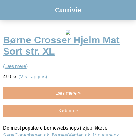
Currivie
Børne Crosser Hjelm Mat
Sort str. XL
(Læs mere)
499
kr.
(Vis fragtpris)
Læs mere »
Køb nu »
De mest populære børnewebshops i øjeblikket er
SagaCopenhagen.dk
,
BarnetsVerden.dk
,
Miniature.dk
,