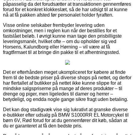
påpasselig da det forudsætter at transaktionen gennemføres
forud for et konkret klokkeslæt, så de har udsigt til at kunne
nå at få pakken afsted før personalet holder fyraften.
Visse online selskaber frembyder levering uden
omkostninger, men i reglen kun når der bestilles for et
fastslået beløb. I øvrigt kunne man tage den prisbilligste
leveringsmanér, hvilket ofte – om du opholder sig ved
Horsens, Kalundborg eller Hørning – vil være at få
fragtfirmaet til at bringe din pakke til et afhentningssted.
Det er efterhånden meget ukompliceret for købere at finde
frem til de bedste priser på diverse shops på nettet, og derfor
har flertallet af butikker på nettet ikke kunne slippe for at
mindske salgspriserne på mange af deres produkter – til
drenge og piger, men ligeledes til damer og herrer –
betydeligt, og endda nogle gange sikre fragt uden betaling.
Det kan dog stadigvæk vise sig lukrativt at granske diverse
e-butikker efter udsalg på BMW S1000RR EL Motorcykel til
børn 6V, Rød forud for at du gennemfører dit køb, sådan at
du er garanteret at få den bedste pris.