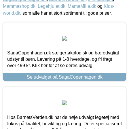
Mammashop.dk
,
Legehjulet.dk
,
MamaMilla.dk
og
Kids-
world.dk
, som alle har et stort sortiment til gode priser.
SagaCopenhagen.dk sælger økologisk og bæredygtigt
udstyr til børn. Levering på 1-3 hverdage, og fri fragt
over 499 kr. Klik her for at se deres udvalg.
Se udvalget på SagaCopenhagen.dk
Hos BarnetsVerden.dk har de nøje udvalgt legetøj med
fokus på kvalitet, udvikling og læring. De er specialiseret