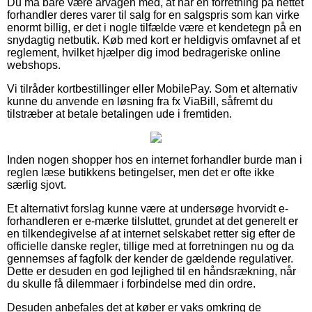
Du må bare være årvågen med, at når en forretning på nettet
forhandler deres varer til salg for en salgspris som kan virke
enormt billig, er det i nogle tilfælde være et kendetegn på en
snydagtig netbutik. Køb med kort er heldigvis omfavnet af et
reglement, hvilket hjælper dig imod bedrageriske online
webshops.
Vi tilråder kortbestillinger eller MobilePay. Som et alternativ
kunne du anvende en løsning fra fx ViaBill, såfremt du
tilstræber at betale betalingen ude i fremtiden.
Inden nogen shopper hos en internet forhandler burde man i
reglen læse butikkens betingelser, men det er ofte ikke
særlig sjovt.
Et alternativt forslag kunne være at undersøge hvorvidt e-
forhandleren er e-mærke tilsluttet, grundet at det generelt er
en tilkendegivelse af at internet selskabet retter sig efter de
officielle danske regler, tillige med at forretningen nu og da
gennemses af fagfolk der kender de gældende regulativer.
Dette er desuden en god lejlighed til en håndsrækning, når
du skulle få dilemmaer i forbindelse med din ordre.
Desuden anbefales det at køber er vaks omkring de