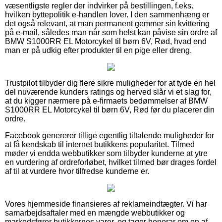
væsentligste regler der indvirker på bestillingen, f.eks.
hvilken byttepolitik e-handlen lover. I den sammenhæng er
det også relevant, at man permanent gemmer sin kvittering
på e-mail, således man når som helst kan påvise sin ordre af
BMW S1000RR EL Motorcykel til børn 6V, Rød, hvad end
man er på udkig efter produkter til en pige eller dreng.
Trustpilot tilbyder dig flere sikre muligheder for at tyde en hel
del nuværende kunders ratings og herved slår vi et slag for,
at du kigger nærmere på e-firmaets bedømmelser af BMW
S1000RR EL Motorcykel til børn 6V, Rød før du placerer din
ordre.
Facebook genererer tillige egentlig tiltalende muligheder for
at få kendskab til internet butikkens popularitet. Tilmed
møder vi endda webbutikker som tilbyder kunderne at ytre
en vurdering af ordreforløbet, hvilket tilmed bør drages fordel
af til at vurdere hvor tilfredse kunderne er.
Vores hjemmeside finansieres af reklameindtægter. Vi har
samarbejdsaftaler med en mængde webbutikker og
markedsfører butikkernes varer, og tager honorar om en af