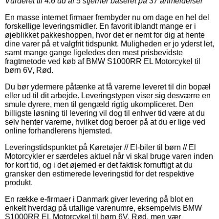
Vurderet til
4.6
ud af 5 stjerner baseret på
37
anmeldelser
En masse internet firmaer frembyder nu om dage en hel del
forskellige leveringsmidler. En favorit iblandt mange er i
øjeblikket pakkeshoppen, hvor det er nemt for dig at hente
dine varer på et valgfrit tidspunkt. Muligheden er jo yderst let,
samt mange gange ligeledes den mest prisbevidste
fragtmetode ved køb af BMW S1000RR EL Motorcykel til
børn 6V, Rød.
Du bør ydermere påtænke at få varerne leveret til din bopæl
eller ud til dit arbejde. Leveringstypen viser sig desværre en
smule dyrere, men til gengæld rigtig ukompliceret. Den
billigste løsning til levering vil dog til enhver tid være at du
selv henter varerne, hvilket dog beroer på at du er lige ved
online forhandlerens hjemsted.
Leveringstidspunktet på Køretøjer // El-biler til børn // El
Motorcykler er særdeles aktuel når vi skal bruge varen inden
for kort tid, og i det øjemed er det faktisk fornuftigt at du
gransker den estimerede leveringstid for det respektive
produkt.
En række e-firmaer i Danmark giver levering på blot en
enkelt hverdag på utallige varenumre, eksempelvis BMW
S1000RR EL Motorcykel til børn 6V, Rød, men vær