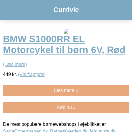
Currivie
BMW S1000RR EL
Motorcykel til børn 6V, Rød
(Læs mere)
449
kr.
(Vis fragtpris)
Læs mere »
Køb nu »
De mest populære børnewebshops i øjeblikket er
SagaCopenhagen.dk
,
BarnetsVerden.dk
,
Miniature.dk
,