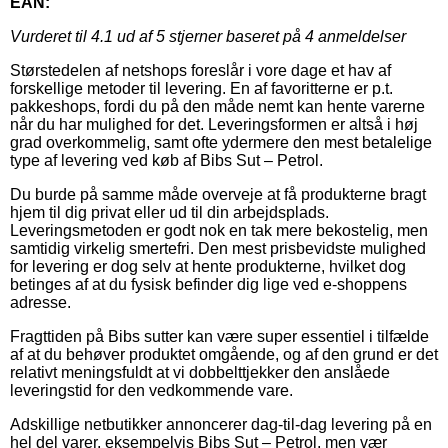
EAN:
Vurderet til
4.1
ud af 5 stjerner baseret på
4
anmeldelser
Størstedelen af netshops foreslår i vore dage et hav af
forskellige metoder til levering. En af favoritterne er p.t.
pakkeshops, fordi du på den måde nemt kan hente varerne
når du har mulighed for det. Leveringsformen er altså i høj
grad overkommelig, samt ofte ydermere den mest betalelige
type af levering ved køb af Bibs Sut – Petrol.
Du burde på samme måde overveje at få produkterne bragt
hjem til dig privat eller ud til din arbejdsplads.
Leveringsmetoden er godt nok en tak mere bekostelig, men
samtidig virkelig smertefri. Den mest prisbevidste mulighed
for levering er dog selv at hente produkterne, hvilket dog
betinges af at du fysisk befinder dig lige ved e-shoppens
adresse.
Fragttiden på Bibs sutter kan være super essentiel i tilfælde
af at du behøver produktet omgående, og af den grund er det
relativt meningsfuldt at vi dobbelttjekker den anslåede
leveringstid for den vedkommende vare.
Adskillige netbutikker annoncerer dag-til-dag levering på en
hel del varer, eksempelvis Bibs Sut – Petrol, men vær