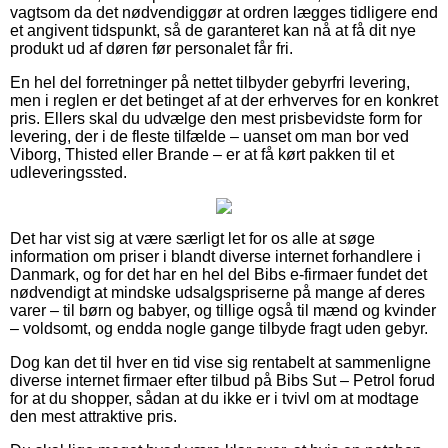
vagtsom da det nødvendiggør at ordren lægges tidligere end
et angivent tidspunkt, så de garanteret kan nå at få dit nye
produkt ud af døren før personalet får fri.
En hel del forretninger på nettet tilbyder gebyrfri levering,
men i reglen er det betinget af at der erhverves for en konkret
pris. Ellers skal du udvælge den mest prisbevidste form for
levering, der i de fleste tilfælde – uanset om man bor ved
Viborg, Thisted eller Brande – er at få kørt pakken til et
udleveringssted.
Det har vist sig at være særligt let for os alle at søge
information om priser i blandt diverse internet forhandlere i
Danmark, og for det har en hel del Bibs e-firmaer fundet det
nødvendigt at mindske udsalgspriserne på mange af deres
varer – til børn og babyer, og tillige også til mænd og kvinder
– voldsomt, og endda nogle gange tilbyde fragt uden gebyr.
Dog kan det til hver en tid vise sig rentabelt at sammenligne
diverse internet firmaer efter tilbud på Bibs Sut – Petrol forud
for at du shopper, sådan at du ikke er i tvivl om at modtage
den mest attraktive pris.