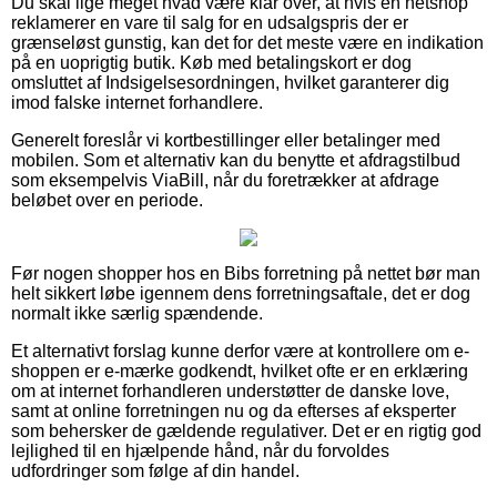
Du skal lige meget hvad være klar over, at hvis en netshop
reklamerer en vare til salg for en udsalgspris der er
grænseløst gunstig, kan det for det meste være en indikation
på en uoprigtig butik. Køb med betalingskort er dog
omsluttet af Indsigelsesordningen, hvilket garanterer dig
imod falske internet forhandlere.
Generelt foreslår vi kortbestillinger eller betalinger med
mobilen. Som et alternativ kan du benytte et afdragstilbud
som eksempelvis ViaBill, når du foretrækker at afdrage
beløbet over en periode.
Før nogen shopper hos en Bibs forretning på nettet bør man
helt sikkert løbe igennem dens forretningsaftale, det er dog
normalt ikke særlig spændende.
Et alternativt forslag kunne derfor være at kontrollere om e-
shoppen er e-mærke godkendt, hvilket ofte er en erklæring
om at internet forhandleren understøtter de danske love,
samt at online forretningen nu og da efterses af eksperter
som behersker de gældende regulativer. Det er en rigtig god
lejlighed til en hjælpende hånd, når du forvoldes
udfordringer som følge af din handel.