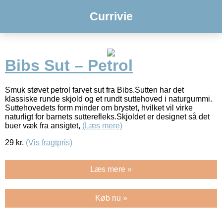
Currivie
Bibs Sut – Petrol
Smuk støvet petrol farvet sut fra Bibs.Sutten har det
klassiske runde skjold og et rundt suttehoved i naturgummi.
Suttehovedets form minder om brystet, hvilket vil virke
naturligt for barnets sutterefleks.Skjoldet er designet så det
buer væk fra ansigtet,
(Læs mere)
29
kr.
(Vis fragtpris)
Læs mere »
Køb nu »