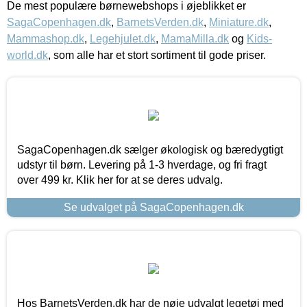
De mest populære børnewebshops i øjeblikket er
SagaCopenhagen.dk
,
BarnetsVerden.dk
,
Miniature.dk
,
Mammashop.dk
,
Legehjulet.dk
,
MamaMilla.dk
og
Kids-
world.dk
, som alle har et stort sortiment til gode priser.
SagaCopenhagen.dk sælger økologisk og bæredygtigt
udstyr til børn. Levering på 1-3 hverdage, og fri fragt
over 499 kr. Klik her for at se deres udvalg.
Se udvalget på SagaCopenhagen.dk
Hos BarnetsVerden.dk har de nøje udvalgt legetøj med