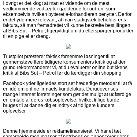
I øvrigt er det klogt at man er vidende om de mest
vedkommende vedtægter gældende for ordren, som
eksempelvis hvilken bytteret e-forhandleren benytter. Derfor
er det ydermere relevant, at man stadigvæk beholder ens
faktura, så man fremadrettet vil kunne bekræfte bestillingen
af Bibs Sut – Petrol, ligegyldigt om du efterspørger produkter
til en pige eller dreng.
Trustpilot præsterer faktisk fornemme løsninger til at
gennemstøve flere tidligere konsumenters kritik og af den
grund rekommanderer vi, at du evaluerer online butikkens
kritik af Bibs Sut – Petrol før du færdiggør din shopping.
Facebook yder ligeledes stort set hæderlige metoder til at få
en idé om online firmaets kundefokus. Derudover ses
mange internet forretninger som gør det muligt at udfærdige
en omtale af deres købsoplevelse, hvilket tillige burde
bruges til at danne dig et indtryk af tidligere kunders
oplevelser.
Denne hjemmeside er reklamefinansieret. Vi har et tæt
samarbejde med masser af netshops og annoncerer deres