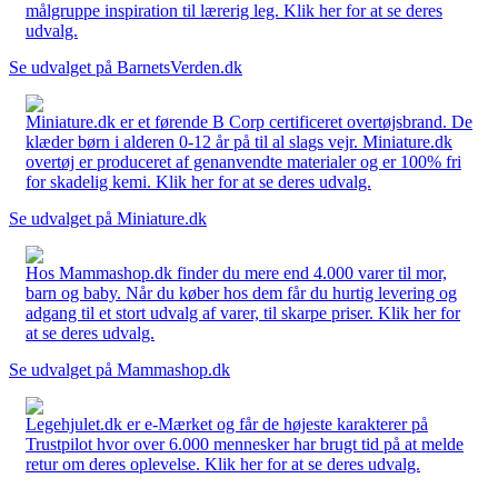
målgruppe inspiration til lærerig leg. Klik her for at se deres
udvalg.
Se udvalget på BarnetsVerden.dk
Miniature.dk er et førende B Corp certificeret overtøjsbrand. De
klæder børn i alderen 0-12 år på til al slags vejr. Miniature.dk
overtøj er produceret af genanvendte materialer og er 100% fri
for skadelig kemi. Klik her for at se deres udvalg.
Se udvalget på Miniature.dk
Hos Mammashop.dk finder du mere end 4.000 varer til mor,
barn og baby. Når du køber hos dem får du hurtig levering og
adgang til et stort udvalg af varer, til skarpe priser. Klik her for
at se deres udvalg.
Se udvalget på Mammashop.dk
Legehjulet.dk er e-Mærket og får de højeste karakterer på
Trustpilot hvor over 6.000 mennesker har brugt tid på at melde
retur om deres oplevelse. Klik her for at se deres udvalg.