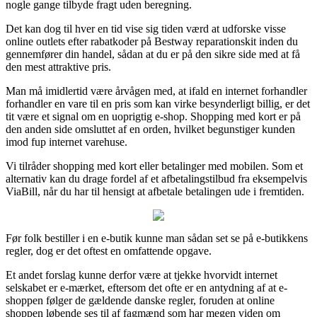
nogle gange tilbyde fragt uden beregning.
Det kan dog til hver en tid vise sig tiden værd at udforske visse
online outlets efter rabatkoder på Bestway reparationskit inden du
gennemfører din handel, sådan at du er på den sikre side med at få
den mest attraktive pris.
Man må imidlertid være årvågen med, at ifald en internet forhandler
forhandler en vare til en pris som kan virke besynderligt billig, er det
tit være et signal om en uoprigtig e-shop. Shopping med kort er på
den anden side omsluttet af en orden, hvilket begunstiger kunden
imod fup internet varehuse.
Vi tilråder shopping med kort eller betalinger med mobilen. Som et
alternativ kan du drage fordel af et afbetalingstilbud fra eksempelvis
ViaBill, når du har til hensigt at afbetale betalingen ude i fremtiden.
Før folk bestiller i en e-butik kunne man sådan set se på e-butikkens
regler, dog er det oftest en omfattende opgave.
Et andet forslag kunne derfor være at tjekke hvorvidt internet
selskabet er e-mærket, eftersom det ofte er en antydning af at e-
shoppen følger de gældende danske regler, foruden at online
shoppen løbende ses til af fagmænd som har megen viden om