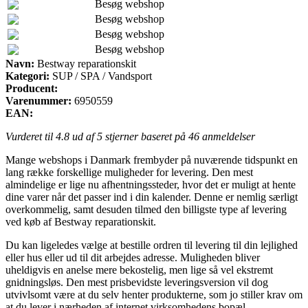
Besøg webshop
Besøg webshop
Besøg webshop
Besøg webshop
Navn:
Bestway reparationskit
Kategori:
SUP / SPA / Vandsport
Producent:
Varenummer:
6950559
EAN:
Vurderet til
4.8
ud af 5 stjerner baseret på
46
anmeldelser
Mange webshops i Danmark frembyder på nuværende tidspunkt en
lang række forskellige muligheder for levering. Den mest
almindelige er lige nu afhentningssteder, hvor det er muligt at hente
dine varer når det passer ind i din kalender. Denne er nemlig særligt
overkommelig, samt desuden tilmed den billigste type af levering
ved køb af Bestway reparationskit.
Du kan ligeledes vælge at bestille ordren til levering til din lejlighed
eller hus eller ud til dit arbejdes adresse. Muligheden bliver
uheldigvis en anelse mere bekostelig, men lige så vel ekstremt
gnidningsløs. Den mest prisbevidste leveringsversion vil dog
utvivlsomt være at du selv henter produkterne, som jo stiller krav om
at du lever i nærheden af internet virksomhedens bopæl.