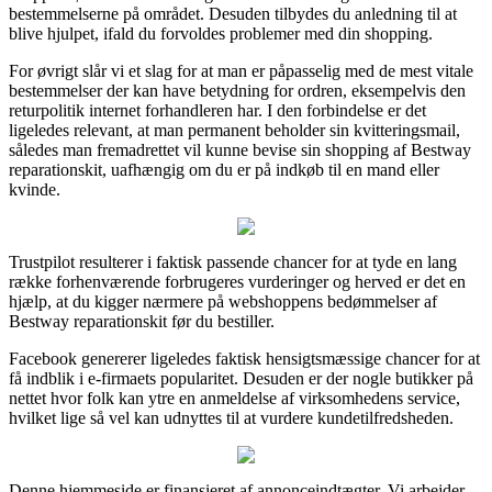
bestemmelserne på området. Desuden tilbydes du anledning til at
blive hjulpet, ifald du forvoldes problemer med din shopping.
For øvrigt slår vi et slag for at man er påpasselig med de mest vitale
bestemmelser der kan have betydning for ordren, eksempelvis den
returpolitik internet forhandleren har. I den forbindelse er det
ligeledes relevant, at man permanent beholder sin kvitteringsmail,
således man fremadrettet vil kunne bevise sin shopping af Bestway
reparationskit, uafhængig om du er på indkøb til en mand eller
kvinde.
Trustpilot resulterer i faktisk passende chancer for at tyde en lang
række forhenværende forbrugeres vurderinger og herved er det en
hjælp, at du kigger nærmere på webshoppens bedømmelser af
Bestway reparationskit før du bestiller.
Facebook genererer ligeledes faktisk hensigtsmæssige chancer for at
få indblik i e-firmaets popularitet. Desuden er der nogle butikker på
nettet hvor folk kan ytre en anmeldelse af virksomhedens service,
hvilket lige så vel kan udnyttes til at vurdere kundetilfredsheden.
Denne hjemmeside er finansieret af annonceindtægter. Vi arbejder