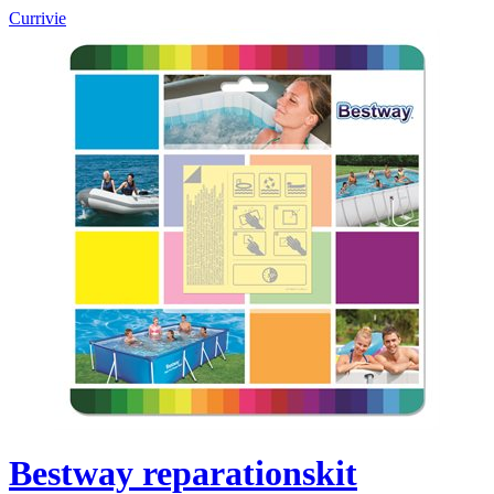
Currivie
Bestway reparationskit