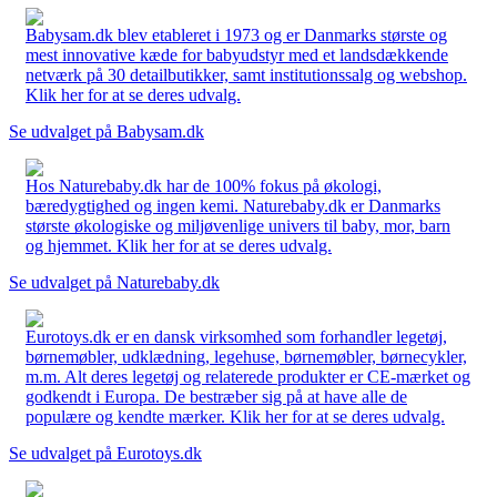
Babysam.dk blev etableret i 1973 og er Danmarks største og
mest innovative kæde for babyudstyr med et landsdækkende
netværk på 30 detailbutikker, samt institutionssalg og webshop.
Klik her for at se deres udvalg.
Se udvalget på Babysam.dk
Hos Naturebaby.dk har de 100% fokus på økologi,
bæredygtighed og ingen kemi. Naturebaby.dk er Danmarks
største økologiske og miljøvenlige univers til baby, mor, barn
og hjemmet. Klik her for at se deres udvalg.
Se udvalget på Naturebaby.dk
Eurotoys.dk er en dansk virksomhed som forhandler legetøj,
børnemøbler, udklædning, legehuse, børnemøbler, børnecykler,
m.m. Alt deres legetøj og relaterede produkter er CE-mærket og
godkendt i Europa. De bestræber sig på at have alle de
populære og kendte mærker. Klik her for at se deres udvalg.
Se udvalget på Eurotoys.dk