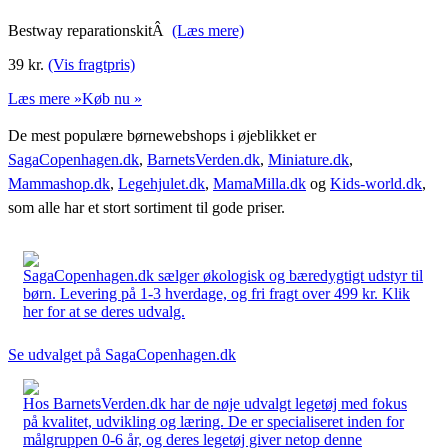
Bestway reparationskitÂ
(Læs mere)
39
kr.
(Vis fragtpris)
Læs mere »
Køb nu »
De mest populære børnewebshops i øjeblikket er
SagaCopenhagen.dk
,
BarnetsVerden.dk
,
Miniature.dk
,
Mammashop.dk
,
Legehjulet.dk
,
MamaMilla.dk
og
Kids-world.dk
,
som alle har et stort sortiment til gode priser.
SagaCopenhagen.dk sælger økologisk og bæredygtigt udstyr til
børn. Levering på 1-3 hverdage, og fri fragt over 499 kr. Klik
her for at se deres udvalg.
Se udvalget på SagaCopenhagen.dk
Hos BarnetsVerden.dk har de nøje udvalgt legetøj med fokus
på kvalitet, udvikling og læring. De er specialiseret inden for
målgruppen 0-6 år, og deres legetøj giver netop denne