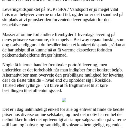
Leveringstidspunktet på SUP / SPA / Vandsport er jo meget vital
hvis man behøver varerne om kort tid, og derfor er det i sandhed på
sin plads at vi gransker den forventede leveringsdato for den
respektive vare.
Masser af online forhandlere frembyder 1 hverdags levering på
deres primære varenumre, eksempelvis Bestway reparationskit, som
dog nødvendiggør at du bestiller inden et konkret tidspunkt, sådan at
de har udsigt til at kunne nå at få varerne ekspederet forinden
pakkemedarbejderne drager hjemad.
Nogle få internet handler frembyder portofri levering, men
undertiden er det forbeholdt når man indkøber for et konkret beløb.
Alternativt bør man overveje den prisbilligste mulighed for levering,
der i de fleste tilfælde – hvad end du opholder sig i Roskilde,
Thisted eller Jyllinge – vil blive at få fragtfirmaet til at køre
bestillingen til et afhentningssted.
Det er i dag ualmindeligt enkelt for alle og enhver at finde de bedste
priser hos diverse online selskaber, og med det motiv har en hel del
netbutikker fundet det nødvendigt at stampe salgsværdien på varerne
– til børn og babyer, og samtidig til voksne – betragteligt, og endda