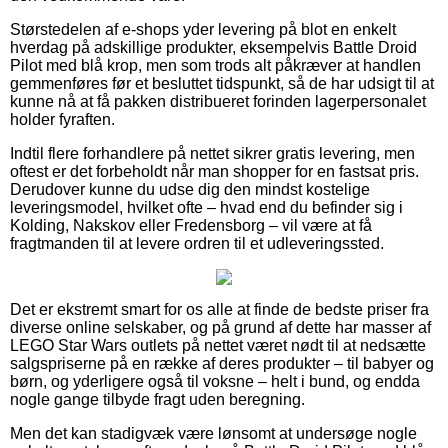
Størstedelen af e-shops yder levering på blot en enkelt
hverdag på adskillige produkter, eksempelvis Battle Droid
Pilot med blå krop, men som trods alt påkræver at handlen
gemmenføres før et besluttet tidspunkt, så de har udsigt til at
kunne nå at få pakken distribueret forinden lagerpersonalet
holder fyraften.
Indtil flere forhandlere på nettet sikrer gratis levering, men
oftest er det forbeholdt når man shopper for en fastsat pris.
Derudover kunne du udse dig den mindst kostelige
leveringsmodel, hvilket ofte – hvad end du befinder sig i
Kolding, Nakskov eller Fredensborg – vil være at få
fragtmanden til at levere ordren til et udleveringssted.
Det er ekstremt smart for os alle at finde de bedste priser fra
diverse online selskaber, og på grund af dette har masser af
LEGO Star Wars outlets på nettet været nødt til at nedsætte
salgspriserne på en række af deres produkter – til babyer og
børn, og yderligere også til voksne – helt i bund, og endda
nogle gange tilbyde fragt uden beregning.
Men det kan stadigvæk være lønsomt at undersøge nogle