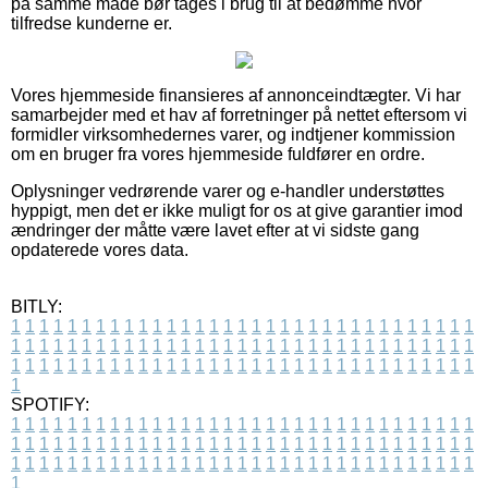
på samme måde bør tages i brug til at bedømme hvor
tilfredse kunderne er.
Vores hjemmeside finansieres af annonceindtægter. Vi har
samarbejder med et hav af forretninger på nettet eftersom vi
formidler virksomhedernes varer, og indtjener kommission
om en bruger fra vores hjemmeside fuldfører en ordre.
Oplysninger vedrørende varer og e-handler understøttes
hyppigt, men det er ikke muligt for os at give garantier imod
ændringer der måtte være lavet efter at vi sidste gang
opdaterede vores data.
BITLY:
1
1
1
1
1
1
1
1
1
1
1
1
1
1
1
1
1
1
1
1
1
1
1
1
1
1
1
1
1
1
1
1
1
1
1
1
1
1
1
1
1
1
1
1
1
1
1
1
1
1
1
1
1
1
1
1
1
1
1
1
1
1
1
1
1
1
1
1
1
1
1
1
1
1
1
1
1
1
1
1
1
1
1
1
1
1
1
1
1
1
1
1
1
1
1
1
1
1
1
1
SPOTIFY:
1
1
1
1
1
1
1
1
1
1
1
1
1
1
1
1
1
1
1
1
1
1
1
1
1
1
1
1
1
1
1
1
1
1
1
1
1
1
1
1
1
1
1
1
1
1
1
1
1
1
1
1
1
1
1
1
1
1
1
1
1
1
1
1
1
1
1
1
1
1
1
1
1
1
1
1
1
1
1
1
1
1
1
1
1
1
1
1
1
1
1
1
1
1
1
1
1
1
1
1