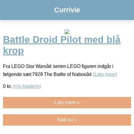
Currivie
Battle Droid Pilot med blå
krop
Fra LEGO Star Warsâ¢ serien.LEGO figuren indgår i
følgende sæt:7929 The Battle of Nabooâ¢
(Læs mere)
0
kr.
(Vis fragtpris)
Læs mere »
Køb nu »