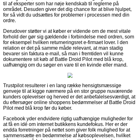
til af eksperter som har nøje kendskab til reglerne på
området. Desuden giver det dig chance for at blive hjulpet,
for så vidt du udsættes for problemer i processen med din
ordre.
Derudover støtter vi at køber er vidende om de mest vitale
forhold der gør sig gældende i forbindelse med ordren, som
for eksempel hvilken returneringsret e-firmaet lover. I den
relation er det på samme måde relevant, at man stadig
bevarer sin faktura e-mail, så man i fremtiden vil kunne
dokumentere sit køb af Battle Droid Pilot med blå krop,
uafhængig om du søger en vare til en kvinde eller mand.
Trustpilot resulterer i en lang række hensigtsmæssige
genveje til at kigge nærmere på en stor gruppe nuværende
kunders oplevelser og herved er det anbefalelsesværdigt, at
du eftersøger online shoppens bedømmelser af Battle Droid
Pilot med blå krop før du køber.
Facebook yder endvidere rigtig uafhængige muligheder for
at få en idé om internet butikkens kundefokus. Her er der
endda forretninger på nettet som giver folk mulighed for at
sammensætte en bedømmelse af købsoplevelsen, hvilket