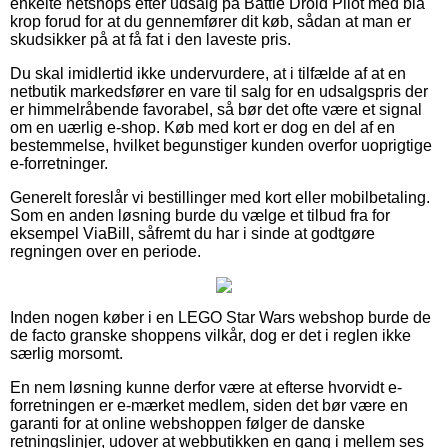
enkelte netshops efter udsalg på Battle Droid Pilot med blå
krop forud for at du gennemfører dit køb, sådan at man er
skudsikker på at få fat i den laveste pris.
Du skal imidlertid ikke undervurdere, at i tilfælde af at en
netbutik markedsfører en vare til salg for en udsalgspris der
er himmelråbende favorabel, så bør det ofte være et signal
om en uærlig e-shop. Køb med kort er dog en del af en
bestemmelse, hvilket begunstiger kunden overfor uoprigtige
e-forretninger.
Generelt foreslår vi bestillinger med kort eller mobilbetaling.
Som en anden løsning burde du vælge et tilbud fra for
eksempel ViaBill, såfremt du har i sinde at godtgøre
regningen over en periode.
Inden nogen køber i en LEGO Star Wars webshop burde de
de facto granske shoppens vilkår, dog er det i reglen ikke
særlig morsomt.
En nem løsning kunne derfor være at efterse hvorvidt e-
forretningen er e-mærket medlem, siden det bør være en
garanti for at online webshoppen følger de danske
retningslinjer, udover at webbutikken en gang i mellem ses