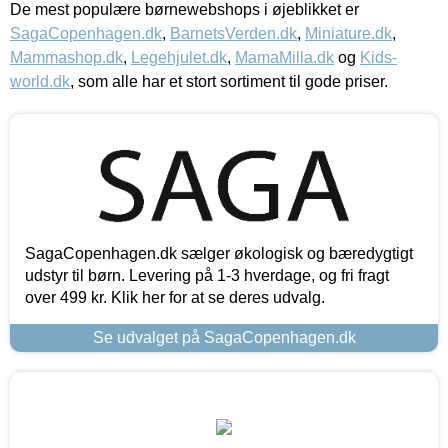
De mest populære børnewebshops i øjeblikket er
SagaCopenhagen.dk
,
BarnetsVerden.dk
,
Miniature.dk
,
Mammashop.dk
,
Legehjulet.dk
,
MamaMilla.dk
og
Kids-
world.dk
, som alle har et stort sortiment til gode priser.
SagaCopenhagen.dk sælger økologisk og bæredygtigt
udstyr til børn. Levering på 1-3 hverdage, og fri fragt
over 499 kr. Klik her for at se deres udvalg.
Se udvalget på SagaCopenhagen.dk