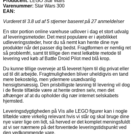
Producent:
LEGO Star Wars
Varenummer:
Star Wars 300
EAN:
Vurderet til
3.8
ud af 5 stjerner baseret på
27
anmeldelser
En stor portion online varehuse udlover i dag et stort udvalg
af leveringsmetoder. Det mest populære er i øjeblikket
udleveringssteder, hvor du så nemt kan hente dine nye
produkter når det passer dig bedst. Fragtformen er nemlig ret
så problemfri, samt tit tillige den mest letkøbte metode til
levering ved køb af Battle Droid Pilot med blå krop.
Du kunne tillige overveje at få leveret hjem til dig privat eller
ud til dit arbejde. Fragtmuligheden bliver uheldigvis en tand
mere bekostelig, men ydermere usædvanlig
hensigtsmæssig. Den prisbilligste løsning til levering vil dog
i de fleste tilfælde være at hente ordren selv, men det
afhænger af at du opholder dig nær internet selskabets
hjemsted.
Leveringsdygtigheden på Vis alle LEGO figurer kan i nogle
tilfælde være virkelig relevant hvis vi står og skal bruge dine
nye varer lige om lidt, så herved er det komplet meningsfuldt
at vi ser nærmere på det forventede leveringstidspunkt ved
den vedkommende vare.