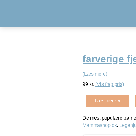
farverige fj
(Læs mere)
99
kr.
(Vis fragtpris)
Læs mere »
De mest populære børne
Mammashop.dk
,
Legehju