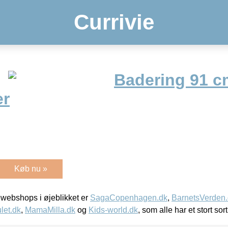
Currivie
Badering 91 
er
Køb nu »
webshops i øjeblikket er
SagaCopenhagen.dk
,
BarnetsVerden
let.dk
,
MamaMilla.dk
og
Kids-world.dk
, som alle har et stort sor