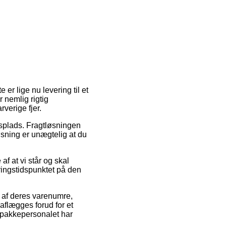
 er lige nu levering til et
 nemlig rigtig
verige fjer.
splads. Fragtløsningen
øsning er unægtelig at du
af at vi står og skal
eringstidspunktet på den
 af deres varenumre,
aflægges forud for et
t pakkepersonalet har