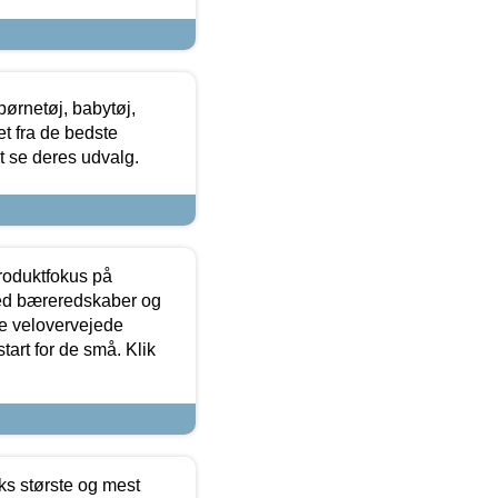
ørnetøj, babytøj,
t fra de bedste
at se deres udvalg.
produktfokus på
med bæreredskaber og
e velovervejede
tart for de små. Klik
ks største og mest