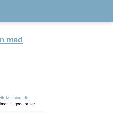
cm med
.dk
,
Miniature.dk
,
timent til gode priser.