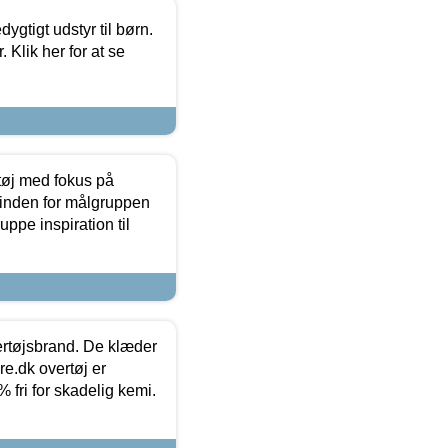
tigt udstyr til børn.
 Klik her for at se
tøj med fokus på
t inden for målgruppen
ppe inspiration til
vertøjsbrand. De klæder
ure.dk overtøj er
fri for skadelig kemi.