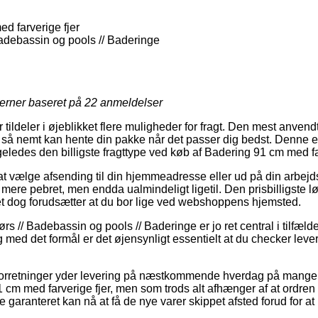
d farverige fjer
debassin og pools // Baderinge
jerner baseret på
22
anmeldelser
tildeler i øjeblikket flere muligheder for fragt. Den mest anvendte
 så nemt kan hente din pakke når det passer dig bedst. Denne er
geledes den billigste fragttype ved køb af Badering 91 cm med far
 vælge afsending til din hjemmeadresse eller ud på din arbejd
 mere pebret, men endda ualmindeligt ligetil. Den prisbilligste l
ket dog forudsætter at du bor lige ved webshoppens hjemsted.
 // Badebassin og pools // Baderinge er jo ret central i tilfælde 
g med det formål er det øjensynligt essentielt at du checker lev
t forretninger yder levering på næstkommende hverdag på mange
cm med farverige fjer, men som trods alt afhænger af at ordren 
de garanteret kan nå at få de nye varer skippet afsted forud for a