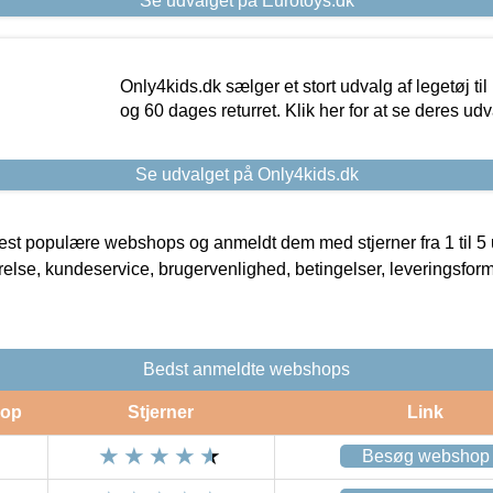
Se udvalget på Eurotoys.dk
Only4kids.dk sælger et stort udvalg af legetøj til
og 60 dages returret. Klik her for at se deres udv
Se udvalget på Only4kids.dk
t populære webshops og anmeldt dem med stjerner fra 1 til 5 ud
rrelse, kundeservice, brugervenlighed, betingelser, leveringsfor
Bedst anmeldte webshops
op
Stjerner
Link
Besøg webshop