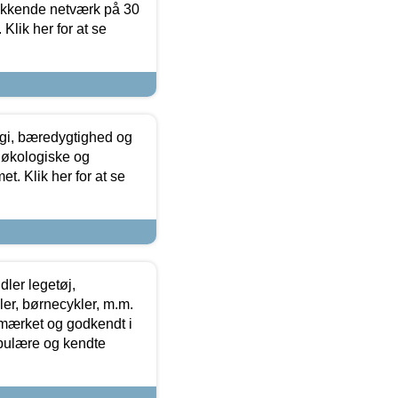
ækkende netværk på 30
Klik her for at se
gi, bæredygtighed og
 økologiske og
t. Klik her for at se
ler legetøj,
r, børnecykler, m.m.
-mærket og godkendt i
opulære og kendte