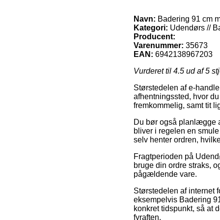
Navn:
Badering 91 cm me
Kategori:
Udendørs // Ba
Producent:
Varenummer:
35673
EAN:
6942138967203
Vurderet til
4.5
ud af 5 st
Størstedelen af e-handler 
afhentningssted, hvor du
fremkommelig, samt tit li
Du bør også planlægge at
bliver i regelen en smule
selv henter ordren, hvil
Fragtperioden på Udendørs
bruge din ordre straks, o
pågældende vare.
Størstedelen af interne
eksempelvis Badering 91 
konkret tidspunkt, så at 
fyraften.