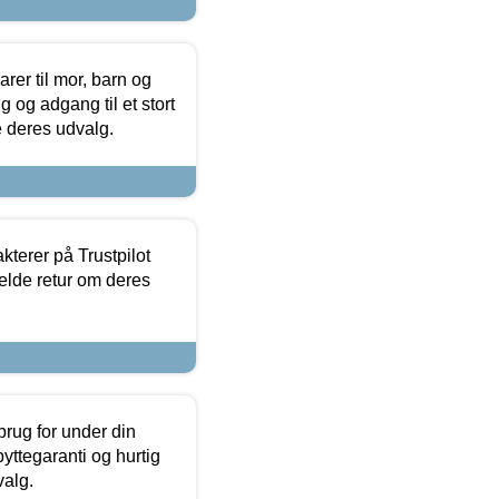
er til mor, barn og
 og adgang til et stort
se deres udvalg.
kterer på Trustpilot
elde retur om deres
brug for under din
yttegaranti og hurtig
valg.