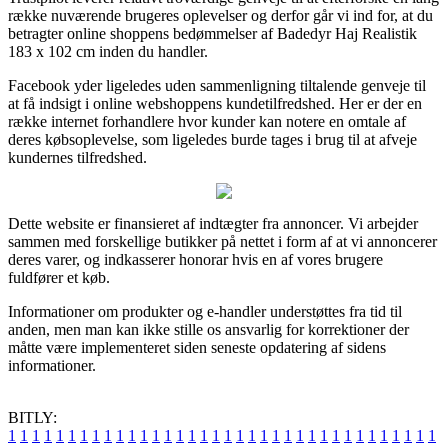
række nuværende brugeres oplevelser og derfor går vi ind for, at du
betragter online shoppens bedømmelser af Badedyr Haj Realistik
183 x 102 cm inden du handler.
Facebook yder ligeledes uden sammenligning tiltalende genveje til
at få indsigt i online webshoppens kundetilfredshed. Her er der en
række internet forhandlere hvor kunder kan notere en omtale af
deres købsoplevelse, som ligeledes burde tages i brug til at afveje
kundernes tilfredshed.
Dette website er finansieret af indtægter fra annoncer. Vi arbejder
sammen med forskellige butikker på nettet i form af at vi annoncerer
deres varer, og indkasserer honorar hvis en af vores brugere
fuldfører et køb.
Informationer om produkter og e-handler understøttes fra tid til
anden, men man kan ikke stille os ansvarlig for korrektioner der
måtte være implementeret siden seneste opdatering af sidens
informationer.
BITLY:
1
1
1
1
1
1
1
1
1
1
1
1
1
1
1
1
1
1
1
1
1
1
1
1
1
1
1
1
1
1
1
1
1
1
1
1