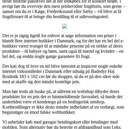
fleste tilfælde påkræves det at der indkøbes for et konkret beløb. I
øvrigt bør du overveje den mest prisbevidste fragtform, som gerne –
uanset om du er i Køge, Frederikssund eller Sæby – vil blive at få
fragtfirmaet til at bringe din bestilling til et udleveringssted.
Det er jo rigtig ligetil for enhver at søge information om priser i
blandt flere internet butikker i Danmark, og for det har en hel del e-
butikker været tvunget til at mindske priserne på en række af deres
produkter – til babyer og børn, samt også til mænd og kvinder – en
hel del, og endda nogle gange garantere fri fragt.
Det kan dog til hver en tid blive lønsomt at inspicere nogle enkelte
internet virksomheder i Danmark efter udsalg på Badedyr Haj
Realistik 183 x 102 cm før du shopper, så du er på den sikre side
med at skaffe sig den mindst kostelige pris.
Man bør trods alt huske på, at såfremt en webshop tilbyder deres
produkter for en pris der er himmelråbende favorabel, så burde det
undertiden være et kendetegn på en bedragerisk netshop.
Kortbestillinger er ikke desto mindre indbefattet af en vedtægt, som
begunstiger os imod falske webbutikker.
Vi anbefaler køb med gængse betalingskort eller betalinger med
mobilen. Som alternativ bør du benytte et afdragstilbud som f.eks.