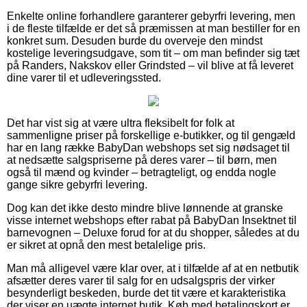
Enkelte online forhandlere garanterer gebyrfri levering, men
i de fleste tilfælde er det så præmissen at man bestiller for en
konkret sum. Desuden burde du overveje den mindst
kostelige leveringsudgave, som tit – om man befinder sig tæt
på Randers, Nakskov eller Grindsted – vil blive at få leveret
dine varer til et udleveringssted.
Det har vist sig at være ultra fleksibelt for folk at
sammenligne priser på forskellige e-butikker, og til gengæld
har en lang række BabyDan webshops set sig nødsaget til
at nedsætte salgspriserne på deres varer – til børn, men
også til mænd og kvinder – betragteligt, og endda nogle
gange sikre gebyrfri levering.
Dog kan det ikke desto mindre blive lønnende at granske
visse internet webshops efter rabat på BabyDan Insektnet til
barnevognen – Deluxe forud for at du shopper, således at du
er sikret at opnå den mest betalelige pris.
Man må alligevel være klar over, at i tilfælde af at en netbutik
afsætter deres varer til salg for en udsalgspris der virker
besynderligt beskeden, burde det tit være et karakteristika
der viser en uægte internet butik. Køb med betalingskort er