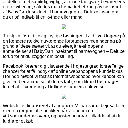
af dette er det samtidig vigtigt, at man stadigvæk bevarer ens
ordrekvittering, således man fremadrettet kan påvise købet
af BabyDan Insektnet til barnevognen – Deluxe, hvad end
du er på indkøb til en kvinde eller mand.
Trustpilot fører til evigt nyttige løsninger til at blive klogere på
en længere række nuværende forbrugeres meninger og på
grund af dette støtter vi, at du eftergår e-shoppens
anmeldelser af BabyDan Insektnet til barnevognen – Deluxe
forud for at du lægger din bestilling.
Facebook forærer dig tilsvarende i højeste grad fortræffelige
chancer for at få indtryk af online webshoppens kundefokus.
Herinde møder vi faktisk internet webshops hvor kunder kan
give en bedømmelse af deres køb, som tilmed bør drages
fordel af til vurdering af tidligere kunders oplevelser.
Websitet er finansieret af annoncer. Vi har samarbejdsaftaler
med en gruppe af e-butikker når vi annoncerer
virksomhedernes varer, og høster honorar i tilfælde af at du
fuldfører et køb.