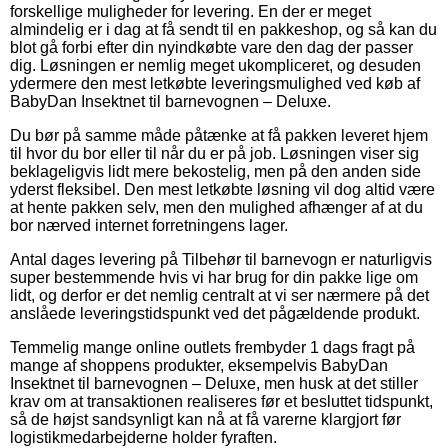
forskellige muligheder for levering. En der er meget
almindelig er i dag at få sendt til en pakkeshop, og så kan du
blot gå forbi efter din nyindkøbte vare den dag der passer
dig. Løsningen er nemlig meget ukompliceret, og desuden
ydermere den mest letkøbte leveringsmulighed ved køb af
BabyDan Insektnet til barnevognen – Deluxe.
Du bør på samme måde påtænke at få pakken leveret hjem
til hvor du bor eller til når du er på job. Løsningen viser sig
beklageligvis lidt mere bekostelig, men på den anden side
yderst fleksibel. Den mest letkøbte løsning vil dog altid være
at hente pakken selv, men den mulighed afhænger af at du
bor nærved internet forretningens lager.
Antal dages levering på Tilbehør til barnevogn er naturligvis
super bestemmende hvis vi har brug for din pakke lige om
lidt, og derfor er det nemlig centralt at vi ser nærmere på det
anslåede leveringstidspunkt ved det pågældende produkt.
Temmelig mange online outlets frembyder 1 dags fragt på
mange af shoppens produkter, eksempelvis BabyDan
Insektnet til barnevognen – Deluxe, men husk at det stiller
krav om at transaktionen realiseres før et besluttet tidspunkt,
så de højst sandsynligt kan nå at få varerne klargjort før
logistikmedarbejderne holder fyraften.