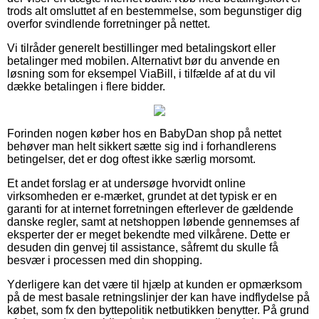
trods alt omsluttet af en bestemmelse, som begunstiger dig
overfor svindlende forretninger på nettet.
Vi tilråder generelt bestillinger med betalingskort eller
betalinger med mobilen. Alternativt bør du anvende en
løsning som for eksempel ViaBill, i tilfælde af at du vil
dække betalingen i flere bidder.
Forinden nogen køber hos en BabyDan shop på nettet
behøver man helt sikkert sætte sig ind i forhandlerens
betingelser, det er dog oftest ikke særlig morsomt.
Et andet forslag er at undersøge hvorvidt online
virksomheden er e-mærket, grundet at det typisk er en
garanti for at internet forretningen efterlever de gældende
danske regler, samt at netshoppen løbende gennemses af
eksperter der er meget bekendte med vilkårene. Dette er
desuden din genvej til assistance, såfremt du skulle få
besvær i processen med din shopping.
Yderligere kan det være til hjælp at kunden er opmærksom
på de mest basale retningslinjer der kan have indflydelse på
købet, som fx den byttepolitik netbutikken benytter. På grund