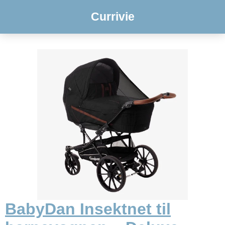
Currivie
BabyDan Insektnet til