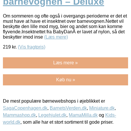
barnevognen – Deluxe
Om sommeren og ofte også i overgangs perioderne er det et
must have at have et insektnet over barnevognen.Nettet vil
beskytte den lille mod myg, bier og andet som kan komme
flyvende.Insektnettet fra BabyDanÂ er lavet af nylon, så det
beskytter imod inse
(Læs mere)
219
kr.
(Vis fragtpris)
Læs mere »
Køb nu »
De mest populære børnewebshops i øjeblikket er
SagaCopenhagen.dk
,
BarnetsVerden.dk
,
Miniature.dk
,
Mammashop.dk
,
Legehjulet.dk
,
MamaMilla.dk
og
Kids-
world.dk
, som alle har et stort sortiment til gode priser.