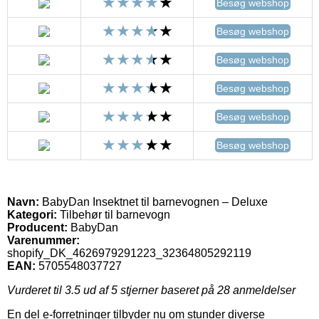
Besøg webshop
Besøg webshop
Besøg webshop
Besøg webshop
Besøg webshop
Besøg webshop
Navn:
BabyDan Insektnet til barnevognen – Deluxe
Kategori:
Tilbehør til barnevogn
Producent:
BabyDan
Varenummer:
shopify_DK_4626979291223_32364805292119
EAN:
5705548037727
Vurderet til
3.5
ud af 5 stjerner baseret på
28
anmeldelser
En del e-forretninger tilbyder nu om stunder diverse