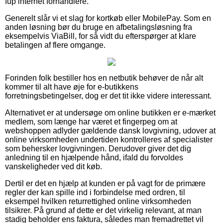
fup internet forhandlere.
Generelt slår vi et slag for kortkøb eller MobilePay. Som en
anden løsning bør du bruge en afbetalingsløsning fra
eksempelvis ViaBill, for så vidt du efterspørger at klare
betalingen af flere omgange.
Forinden folk bestiller hos en netbutik behøver de når alt
kommer til alt have øje for e-butikkens
forretningsbetingelser, dog er det tit ikke videre interessant.
Alternativet er at undersøge om online butikken er e-mærket
medlem, som længe har været et fingerpeg om at
webshoppen adlyder gældende dansk lovgivning, udover at
online virksomheden undertiden kontrolleres af specialister
som behersker lovgivningen. Derudover giver det dig
anledning til en hjælpende hånd, ifald du forvoldes
vanskeligheder ved dit køb.
Dertil er det en hjælp at kunden er på vagt for de primære
regler der kan spille ind i forbindelse med ordren, til
eksempel hvilken returrettighed online virksomheden
tilsikrer. På grund af dette er det virkelig relevant, at man
stadig beholder ens faktura, således man fremadrettet vil