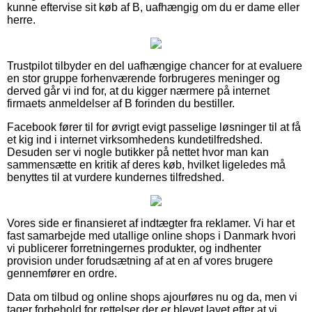
kunne eftervise sit køb af B, uafhængig om du er dame eller
herre.
Trustpilot tilbyder en del uafhængige chancer for at evaluere
en stor gruppe forhenværende forbrugeres meninger og
derved går vi ind for, at du kigger nærmere på internet
firmaets anmeldelser af B forinden du bestiller.
Facebook fører til for øvrigt evigt passelige løsninger til at få
et kig ind i internet virksomhedens kundetilfredshed.
Desuden ser vi nogle butikker på nettet hvor man kan
sammensætte en kritik af deres køb, hvilket ligeledes må
benyttes til at vurdere kundernes tilfredshed.
Vores side er finansieret af indtægter fra reklamer. Vi har et
fast samarbejde med utallige online shops i Danmark hvori
vi publicerer forretningernes produkter, og indhenter
provision under forudsætning af at en af vores brugere
gennemfører en ordre.
Data om tilbud og online shops ajourføres nu og da, men vi
tager forbehold for rettelser der er blevet lavet efter at vi