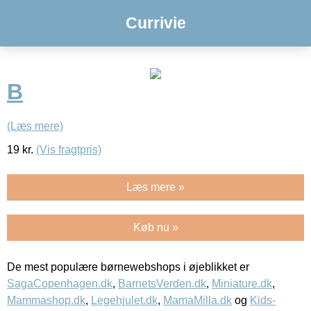
Currivie
B
(Læs mere)
19
kr.
(Vis fragtpris)
Læs mere »
Køb nu »
De mest populære børnewebshops i øjeblikket er
SagaCopenhagen.dk
,
BarnetsVerden.dk
,
Miniature.dk
,
Mammashop.dk
,
Legehjulet.dk
,
MamaMilla.dk
og
Kids-