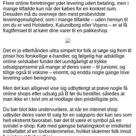
Flere online forretninger yder levering uden betaling, men i
mange tilfælde kun når der købes for en konkret sum.
Desuden må du overveje den mest prisbevidste
leveringsmulighed, som i mange tilfælde – uden hensyn til
om du er ved Holstebro, Kalundborg eller Vojens – er at få
fragtfirmaet til at køre dine varer til en pakkeshop.
Det er jo efterhånden ultra simpelt for folk at søge sig frem til
priser hos forskellige e-handler, og følgelig har adskillige
online selskaber fundet det uundgåeligt at trykke
udsalgspriserne på mange af deres varer – til juniorer, og
tillige også til voksne – enormt, og endda nogle gange love
levering uden beregning.
Men det kan alligevel vise sig udbytterigt at prøve nogle få
online shops efter udsalg på B før du bestiller, således at
man ikke er i tvivl om at modtage den prisbilligste pris.
Du bør blot ikke undervurdere, at når en internet shop
udbyder deres varer til salg for en salgspris der kan ses som
helt ekstremt favorabel, bør det tit være et symbol på en
svindel e-shop. Køb med gængse betalingskort er imidlertid
indbefattet af en lovbestemmelse, hvilket skærmer folk imod