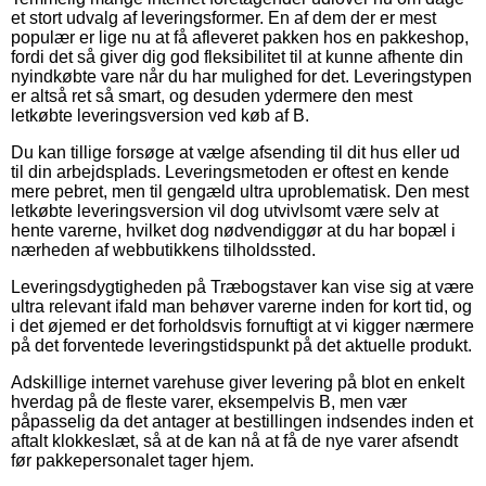
et stort udvalg af leveringsformer. En af dem der er mest
populær er lige nu at få afleveret pakken hos en pakkeshop,
fordi det så giver dig god fleksibilitet til at kunne afhente din
nyindkøbte vare når du har mulighed for det. Leveringstypen
er altså ret så smart, og desuden ydermere den mest
letkøbte leveringsversion ved køb af B.
Du kan tillige forsøge at vælge afsending til dit hus eller ud
til din arbejdsplads. Leveringsmetoden er oftest en kende
mere pebret, men til gengæld ultra uproblematisk. Den mest
letkøbte leveringsversion vil dog utvivlsomt være selv at
hente varerne, hvilket dog nødvendiggør at du har bopæl i
nærheden af webbutikkens tilholdssted.
Leveringsdygtigheden på Træbogstaver kan vise sig at være
ultra relevant ifald man behøver varerne inden for kort tid, og
i det øjemed er det forholdsvis fornuftigt at vi kigger nærmere
på det forventede leveringstidspunkt på det aktuelle produkt.
Adskillige internet varehuse giver levering på blot en enkelt
hverdag på de fleste varer, eksempelvis B, men vær
påpasselig da det antager at bestillingen indsendes inden et
aftalt klokkeslæt, så at de kan nå at få de nye varer afsendt
før pakkepersonalet tager hjem.