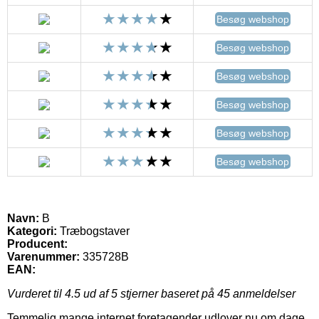
Besøg webshop
Besøg webshop
Besøg webshop
Besøg webshop
Besøg webshop
Besøg webshop
Navn:
B
Kategori:
Træbogstaver
Producent:
Varenummer:
335728B
EAN:
Vurderet til
4.5
ud af 5 stjerner baseret på
45
anmeldelser
Temmelig mange internet foretagender udlover nu om dage