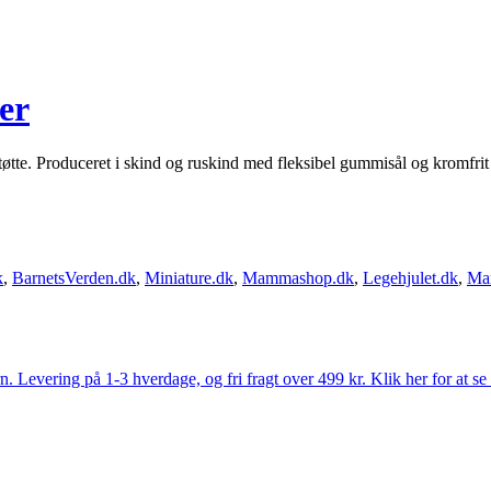
er
øtte. Produceret i skind og ruskind med fleksibel gummisål og kromfri
k
,
BarnetsVerden.dk
,
Miniature.dk
,
Mammashop.dk
,
Legehjulet.dk
,
Ma
Levering på 1-3 hverdage, og fri fragt over 499 kr. Klik her for at se