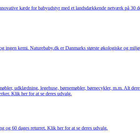
nnovative kæde for babyudstyr med et landsdækkende netværk på 30 detai
ingen kemi. Naturebaby.dk er Danmarks største økologiske og miljøven
øbler, udklædning, legehuse, børnemøbler, børnecykler, m.m. Alt dere
ker. Klik her for at se deres udvalg.
ng og 60 dages returret. Klik her for at se deres udvalg.