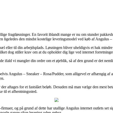
ellige fragtløsninger. En favorit iblandt mange er nu om stunder pakkes
den ligeledes den mindst kostelige leveringsmodel ved køb af Angulus 
pæl eller til din arbejdsplads. Løsningen bliver uheldigvis et hak mindr
ilket dog stiller krav om at du opholder dig lige ved internet forretninge
fald vi mangler din ordre om et øjeblik, så af den grund er det nemlig
pelvis Angulus – Sneaker – Rosa/Pudder, som alligevel er afhængig af at
en.
 der aftages for et fastslået beløb. Desuden må man vælge den mest betal
e til et afhentningssted.
-firmaer, og på grund af dette har utallige Angulus internet outlets set s
a nogle gange sikre levering uden gebyr.