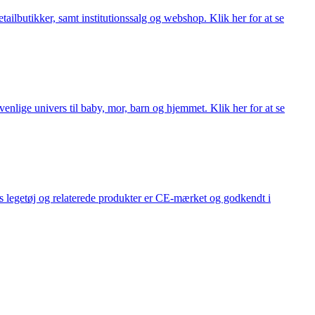
lbutikker, samt institutionssalg og webshop. Klik her for at se
lige univers til baby, mor, barn og hjemmet. Klik her for at se
s legetøj og relaterede produkter er CE-mærket og godkendt i