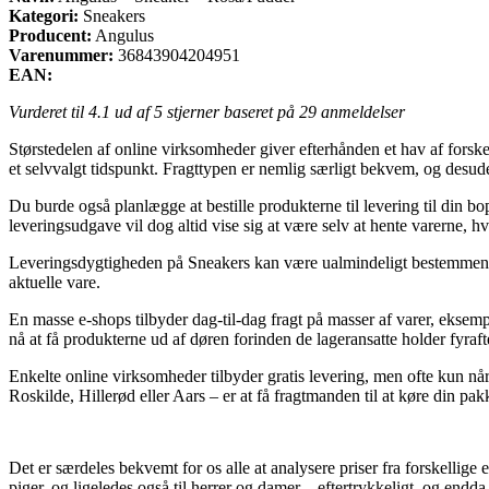
Kategori:
Sneakers
Producent:
Angulus
Varenummer:
36843904204951
EAN:
Vurderet til
4.1
ud af 5 stjerner baseret på
29
anmeldelser
Størstedelen af online virksomheder giver efterhånden et hav af forsk
et selvvalgt tidspunkt. Fragttypen er nemlig særligt bekvem, og desu
Du burde også planlægge at bestille produkterne til levering til din bo
leveringsudgave vil dog altid vise sig at være selv at hente varerne, hv
Leveringsdygtigheden på Sneakers kan være ualmindeligt bestemmende i
aktuelle vare.
En masse e-shops tilbyder dag-til-dag fragt på masser af varer, eksem
nå at få produkterne ud af døren forinden de lageransatte holder fyraft
Enkelte online virksomheder tilbyder gratis levering, men ofte kun når
Roskilde, Hillerød eller Aars – er at få fragtmanden til at køre din pakk
Det er særdeles bekvemt for os alle at analysere priser fra forskellige e
piger, og ligeledes også til herrer og damer – eftertrykkeligt, og endd