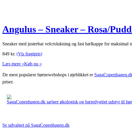
Angulus – Sneaker – Rosa/Pudd
Sneaker med justerbar velcrolukning og fast hælkappe for maksimal st
849
kr.
(Vis fragtpris)
Læs mere »
Køb nu »
De mest populære børnewebshops i øjeblikket er
SagaCopenhagen.d
priser.
SagaCopenhagen.dk sælger økologisk og bæredygtigt udstyr til børn. 
Se udvalget på SagaCopenhagen.dk