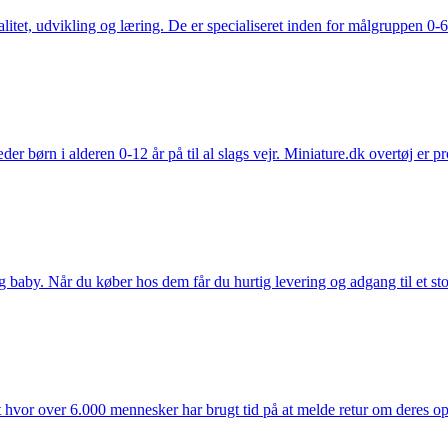
tet, udvikling og læring. De er specialiseret inden for målgruppen 0-6 
der børn i alderen 0-12 år på til al slags vejr. Miniature.dk overtøj er 
y. Når du køber hos dem får du hurtig levering og adgang til et stort u
t hvor over 6.000 mennesker har brugt tid på at melde retur om deres opl