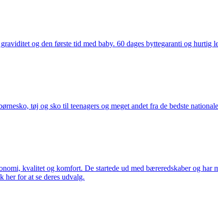
aviditet og den første tid med baby. 60 dages byttegaranti og hurtig lev
nesko, tøj og sko til teenagers og meget andet fra de bedste nationale 
rgonomi, kvalitet og komfort. De startede ud med bæreredskaber og har
k her for at se deres udvalg.