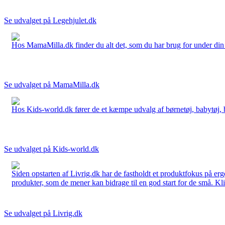
Se udvalget på Legehjulet.dk
Hos MamaMilla.dk finder du alt det, som du har brug for under din gr
Se udvalget på MamaMilla.dk
Hos Kids-world.dk fører de et kæmpe udvalg af børnetøj, babytøj, bør
Se udvalget på Kids-world.dk
Siden opstarten af Livrig.dk har de fastholdt et produktfokus på e
produkter, som de mener kan bidrage til en god start for de små. Kli
Se udvalget på Livrig.dk