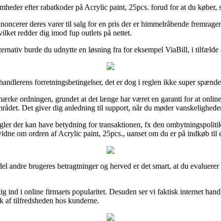
omheder efter rabatkoder på Acrylic paint, 25pcs. forud for at du køber, 
oncerer deres varer til salg for en pris der er himmelråbende fremragen
ilket redder dig imod fup outlets på nettet.
ernativ burde du udnytte en løsning fra for eksempel ViaBill, i tilfælde af
rhandlerens forretningsbetingelser, det er dog i reglen ikke super spænd
e-mærke ordningen, grundet at det længe har været en garanti for at onlin
rådet. Det giver dig anledning til support, når du møder vanskeligheder
regler der kan have betydning for transaktionen, fx den ombytningspolit
idne om ordren af Acrylic paint, 25pcs., uanset om du er på indkøb til 
el andre brugeres betragtninger og herved er det smart, at du evaluerer
 kig ind i online firmaets popularitet. Desuden ser vi faktisk internet h
yk af tilfredsheden hos kunderne.