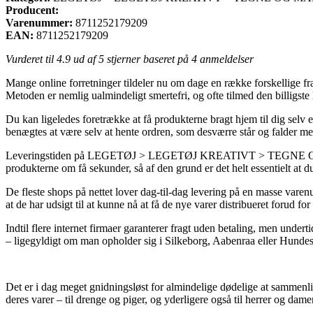
Producent:
Varenummer:
8711252179209
EAN:
8711252179209
Vurderet til
4.9
ud af 5 stjerner baseret på
4
anmeldelser
Mange online forretninger tildeler nu om dage en række forskellige fra
Metoden er nemlig ualmindeligt smertefri, og ofte tilmed den billigste
Du kan ligeledes foretrække at få produkterne bragt hjem til dig selv el
benægtes at være selv at hente ordren, som desværre står og falder me
Leveringstiden på LEGETØJ > LEGETØJ KREATIVT > TEGNE OG 
produkterne om få sekunder, så af den grund er det helt essentielt at d
De fleste shops på nettet lover dag-til-dag levering på en masse varen
at de har udsigt til at kunne nå at få de nye varer distribueret forud for
Indtil flere internet firmaer garanterer fragt uden betaling, men undert
– ligegyldigt om man opholder sig i Silkeborg, Aabenraa eller Hundeste
Det er i dag meget gnidningsløst for almindelige dødelige at sammenlign
deres varer – til drenge og piger, og yderligere også til herrer og da