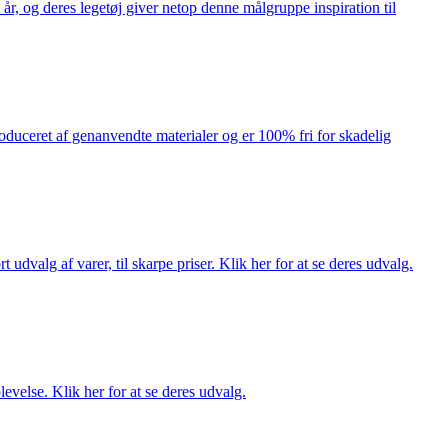
år, og deres legetøj giver netop denne målgruppe inspiration til
produceret af genanvendte materialer og er 100% fri for skadelig
dvalg af varer, til skarpe priser. Klik her for at se deres udvalg.
evelse. Klik her for at se deres udvalg.