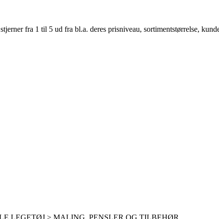
er fra 1 til 5 ud fra bl.a. deres prisniveau, sortimentstørrelse, kunde
LE LEGETØJ > MALING, PENSLER OG TILBEHØR