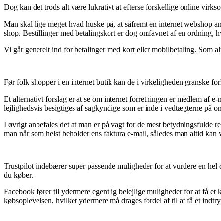
Dog kan det trods alt være lukrativt at efterse forskellige online virks
Man skal lige meget hvad huske på, at såfremt en internet webshop ann
shop. Bestillinger med betalingskort er dog omfavnet af en ordning, hv
Vi går generelt ind for betalinger med kort eller mobilbetaling. Som alt
Før folk shopper i en internet butik kan de i virkeligheden granske fo
Et alternativt forslag er at se om internet forretningen er medlem af 
lejlighedsvis besigtiges af sagkyndige som er inde i vedtægterne på om
I øvrigt anbefales det at man er på vagt for de mest betydningsfulde 
man når som helst beholder ens faktura e-mail, således man altid kan v
Trustpilot indebærer super passende muligheder for at vurdere en hel d
du køber.
Facebook fører til ydermere egentlig belejlige muligheder for at få et
købsoplevelsen, hvilket ydermere må drages fordel af til at få et indtr