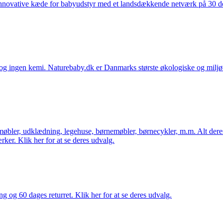
nnovative kæde for babyudstyr med et landsdækkende netværk på 30 detai
ingen kemi. Naturebaby.dk er Danmarks største økologiske og miljøven
øbler, udklædning, legehuse, børnemøbler, børnecykler, m.m. Alt dere
ker. Klik her for at se deres udvalg.
ng og 60 dages returret. Klik her for at se deres udvalg.