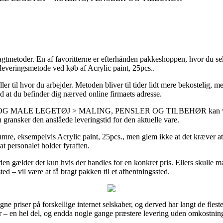
gtmetoder. En af favoritterne er efterhånden pakkeshoppen, hvor du selv
 leveringsmetode ved køb af Acrylic paint, 25pcs..
ler til hvor du arbejder. Metoden bliver til tider lidt mere bekostelig, m
d at du befinder dig nærved online firmaets adresse.
MALE LEGETØJ > MALING, PENSLER OG TILBEHØR kan vise sig a
u gransker den anslåede leveringstid for den aktuelle vare.
umre, eksempelvis Acrylic paint, 25pcs., men glem ikke at det kræver at 
 at personalet holder fyraften.
iden gælder det kun hvis der handles for en konkret pris. Ellers skulle m
d – vil være at få bragt pakken til et afhentningssted.
e priser på forskellige internet selskaber, og derved har langt de flest
mer – en hel del, og endda nogle gange præstere levering uden omkostnin