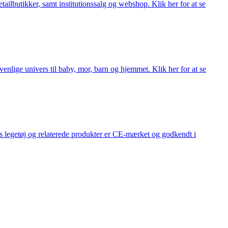
lbutikker, samt institutionssalg og webshop. Klik her for at se
lige univers til baby, mor, barn og hjemmet. Klik her for at se
s legetøj og relaterede produkter er CE-mærket og godkendt i