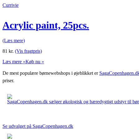
Currivie
Acrylic paint, 25pcs.
(Læs mere)
81
kr.
(Vis fragtpris)
Læs mere »
Køb nu »
De mest populære børnewebshops i øjeblikket er
SagaCopenhagen.d
priser.
SagaCopenhagen.dk sælger økologisk og bæredygtigt udstyr til børn. 
Se udvalget på SagaCopenhagen.dk