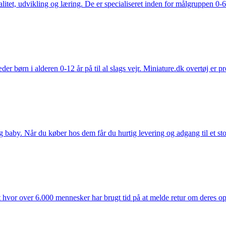
tet, udvikling og læring. De er specialiseret inden for målgruppen 0-6 
der børn i alderen 0-12 år på til al slags vejr. Miniature.dk overtøj er 
y. Når du køber hos dem får du hurtig levering og adgang til et stort u
t hvor over 6.000 mennesker har brugt tid på at melde retur om deres opl