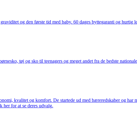
aviditet og den første tid med baby. 60 dages byttegaranti og hurtig lev
nesko, tøj og sko til teenagers og meget andet fra de bedste nationale 
rgonomi, kvalitet og komfort. De startede ud med bæreredskaber og har
k her for at se deres udvalg.