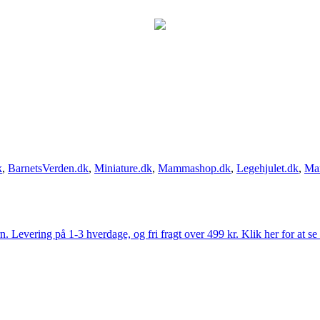
k
,
BarnetsVerden.dk
,
Miniature.dk
,
Mammashop.dk
,
Legehjulet.dk
,
Ma
Levering på 1-3 hverdage, og fri fragt over 499 kr. Klik her for at se