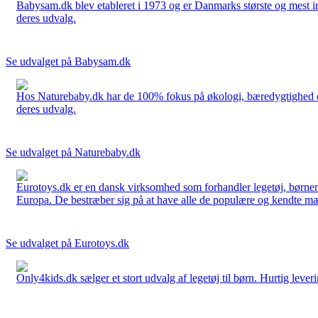
Babysam.dk blev etableret i 1973 og er Danmarks største og mest i
deres udvalg.
Se udvalget på Babysam.dk
Hos Naturebaby.dk har de 100% fokus på økologi, bæredygtighed og 
deres udvalg.
Se udvalget på Naturebaby.dk
Eurotoys.dk er en dansk virksomhed som forhandler legetøj, børnem
Europa. De bestræber sig på at have alle de populære og kendte mær
Se udvalget på Eurotoys.dk
Only4kids.dk sælger et stort udvalg af legetøj til børn. Hurtig leveri