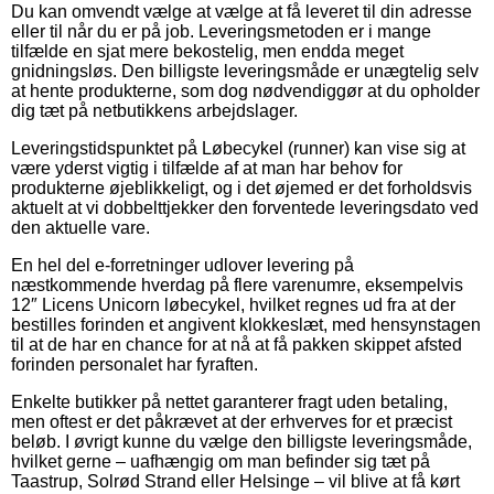
Du kan omvendt vælge at vælge at få leveret til din adresse
eller til når du er på job. Leveringsmetoden er i mange
tilfælde en sjat mere bekostelig, men endda meget
gnidningsløs. Den billigste leveringsmåde er unægtelig selv
at hente produkterne, som dog nødvendiggør at du opholder
dig tæt på netbutikkens arbejdslager.
Leveringstidspunktet på Løbecykel (runner) kan vise sig at
være yderst vigtig i tilfælde af at man har behov for
produkterne øjeblikkeligt, og i det øjemed er det forholdsvis
aktuelt at vi dobbelttjekker den forventede leveringsdato ved
den aktuelle vare.
En hel del e-forretninger udlover levering på
næstkommende hverdag på flere varenumre, eksempelvis
12″ Licens Unicorn løbecykel, hvilket regnes ud fra at der
bestilles forinden et angivent klokkeslæt, med hensynstagen
til at de har en chance for at nå at få pakken skippet afsted
forinden personalet har fyraften.
Enkelte butikker på nettet garanterer fragt uden betaling,
men oftest er det påkrævet at der erhverves for et præcist
beløb. I øvrigt kunne du vælge den billigste leveringsmåde,
hvilket gerne – uafhængig om man befinder sig tæt på
Taastrup, Solrød Strand eller Helsinge – vil blive at få kørt