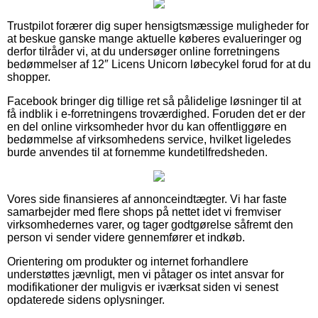
Trustpilot forærer dig super hensigtsmæssige muligheder for
at beskue ganske mange aktuelle køberes evalueringer og
derfor tilråder vi, at du undersøger online forretningens
bedømmelser af 12″ Licens Unicorn løbecykel forud for at du
shopper.
Facebook bringer dig tillige ret så pålidelige løsninger til at
få indblik i e-forretningens troværdighed. Foruden det er der
en del online virksomheder hvor du kan offentliggøre en
bedømmelse af virksomhedens service, hvilket ligeledes
burde anvendes til at fornemme kundetilfredsheden.
Vores side finansieres af annonceindtægter. Vi har faste
samarbejder med flere shops på nettet idet vi fremviser
virksomhedernes varer, og tager godtgørelse såfremt den
person vi sender videre gennemfører et indkøb.
Orientering om produkter og internet forhandlere
understøttes jævnligt, men vi påtager os intet ansvar for
modifikationer der muligvis er iværksat siden vi senest
opdaterede sidens oplysninger.