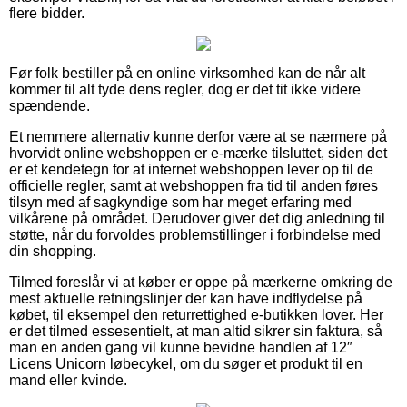
flere bidder.
Før folk bestiller på en online virksomhed kan de når alt
kommer til alt tyde dens regler, dog er det tit ikke videre
spændende.
Et nemmere alternativ kunne derfor være at se nærmere på
hvorvidt online webshoppen er e-mærke tilsluttet, siden det
er et kendetegn for at internet webshoppen lever op til de
officielle regler, samt at webshoppen fra tid til anden føres
tilsyn med af sagkyndige som har meget erfaring med
vilkårene på området. Derudover giver det dig anledning til
støtte, når du forvoldes problemstillinger i forbindelse med
din shopping.
Tilmed foreslår vi at køber er oppe på mærkerne omkring de
mest aktuelle retningslinjer der kan have indflydelse på
købet, til eksempel den returrettighed e-butikken lover. Her
er det tilmed essesentielt, at man altid sikrer sin faktura, så
man en anden gang vil kunne bevidne handlen af 12″
Licens Unicorn løbecykel, om du søger et produkt til en
mand eller kvinde.