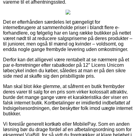
varerne til et afhentningssted.
Det er efterhånden særdeles let gængeligt for
internetbrugere at sammenholde priser i blandt flere e-
forhandlere, og følgelig har en lang række butikker på nettet
været nødt til at reducere salgspriserne på deres produkter –
til juniorer, men også til mænd og kvinder – voldsomt, og
endda nogle gange frembyde levering uden omkostninger.
Derfor kan det alligevel være rentabelt at se nærmere på et
par e-forretninger efter rabatkoder på 12″ Licens Unicorn
løbecykel inden du køber, således at man er på den sikre
side med at skaffe sig den prisbilligste pris.
Man skal blot ikke glemme, at såfremt en butik frembyder
deres varer til salg for en pris som virker kolossalt attraktiv,
burde det mange gange være et karakteristika der viser en
falsk internet butik. Kortbetalinger er imidlertid indbefattet af
Indsigelsesordningen, der beskytter folk imod uægte internet
butikker.
Vi foreslår generelt kortkøb eller MobilePay. Som en anden
løsning bør du drage fordel af en afbetalingsordning som for
eksempel ViaBill, for så vidt du foretrækker at klare beløbet i