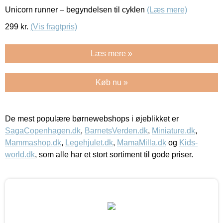
Unicorn runner – begyndelsen til cyklen
(Læs mere)
299
kr.
(Vis fragtpris)
Læs mere »
Køb nu »
De mest populære børnewebshops i øjeblikket er
SagaCopenhagen.dk
,
BarnetsVerden.dk
,
Miniature.dk
,
Mammashop.dk
,
Legehjulet.dk
,
MamaMilla.dk
og
Kids-
world.dk
, som alle har et stort sortiment til gode priser.